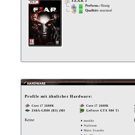
F.E.A.R. 3
Perform.:
flüssig
Qualität:
maximal
Profile mit ähnlicher Hardware:
Core i7 2600K
Core i7 2600K
Z68A-GD80 (B3) (MS
GeForce GTX 980 Ti
Keine
modde
Naitrum
Mars Ucardo