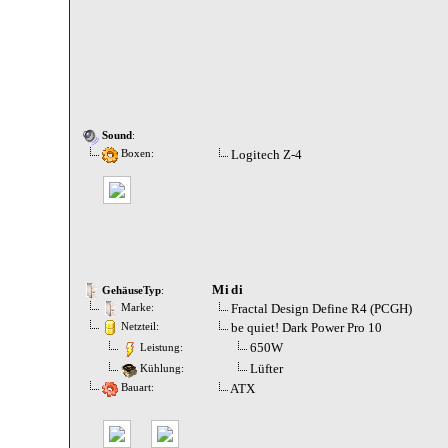
Sound
:
Logitech Z-4
Boxen:
Midi
GehäuseTyp
:
Fractal Design Define R4 (PCGH)
Marke:
be quiet! Dark Power Pro 10
Netzteil:
650W
Leistung:
Lüfter
Kühlung:
ATX
Bauart: