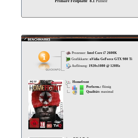
Primäre Festplatte
8.1
Punkte
Prozessor:
Intel Core i7 2600K
Grafikkarte:
nVidia GeForce GTX 980 Ti
Auflösung:
1920x1080 @ 120Hz
Homefront
Perform.:
flüssig
Qualität:
maximal