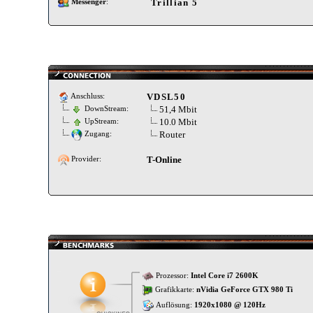
Trillian 5
Messenger
:
VDSL50
Anschluss:
51,4 Mbit
DownStream:
10.0 Mbit
UpStream:
Router
Zugang:
T-Online
Provider:
Prozessor:
Intel Core i7 2600K
Grafikkarte:
nVidia GeForce GTX 980 Ti
Auflösung:
1920x1080 @ 120Hz