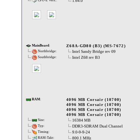
1.64.0
CPU-Z Vers.:
Z68A-GD80 (B3) (MS-7672)
MainBoard
:
Intel Sandy Bridge rev 09
Northbridge:
Intel Z68 rev B3
Southbridge:
4096 MB Corsair (10700)
RAM
:
4096 MB Corsair (10700)
4096 MB Corsair (10700)
4096 MB Corsair (10700)
16384 MB
Size:
DDR3-SDRAM Dual Channel
Typ:
9.0-9-9-24
Timing:
800.1 MHz
RAM-Takt: