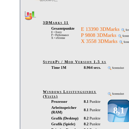
3DMarks 11
Gesamtpunkte
E 13390 3DMarks
Scr
E = Entry
P 9808 3DMarks
P = Performance
Scree
X = eXtreme
X 3558 3DMarks
Scre
SuperPi / Mod Version 1.5 xs
Time 1M
8.964 secs.
Screenshot
Windows Leistungsindex
Screenshot
(Vista)
Prozessor
8.1
Punkte
8,1
Arbeitsspeicher
8.1
Punkte
(RAM)
Grafik (Desktop)
8.2
Punkte
Grafik (Spiele)
8.2
Punkte