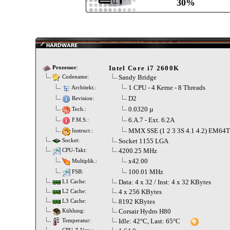
30%
Intel Core i7 2600K
Prozessor
:
Sandy Bridge
Codename:
1 CPU - 4 Kerne - 8 Threads
Architekt.:
D2
Revision:
0.0320 µ
Tech.:
6.A.7 - Ext. 6.2A
F.M.S.:
MMX SSE (1 2 3 3S 4.1 4.2) EM64
Instruct.:
Socket 1155 LGA
Socket:
4200.25 MHz
CPU-Takt:
x42.00
Multiplik.:
100.01 MHz
FSB:
Data: 4 x 32 / Inst: 4 x 32 KBytes
L1 Cache:
4 x 256 KBytes
L2 Cache:
8192 KBytes
L3 Cache:
Corsair Hydro H80
Kühlung:
Idle: 42°C, Last: 65°C
Temperatur: