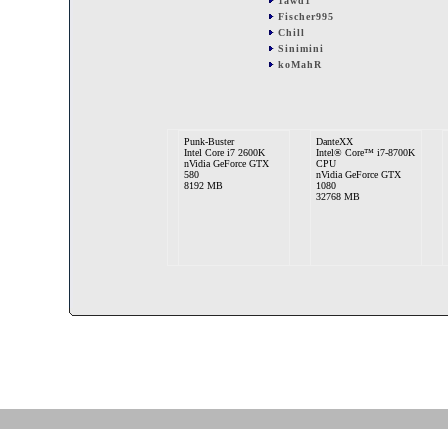
1awd1
Fischer995
Chill
Sinimini
koMahR
Punk-Buster
DanteXX
Intel Core i7 2600K
Intel® Core™ i7-8700K
nVidia GeForce GTX
CPU
580
nVidia GeForce GTX
8192 MB
1080
32768 MB
koMahR
Intel Core i7 2600K
Nvidia Geforce GTX
980Ti
16384 MB