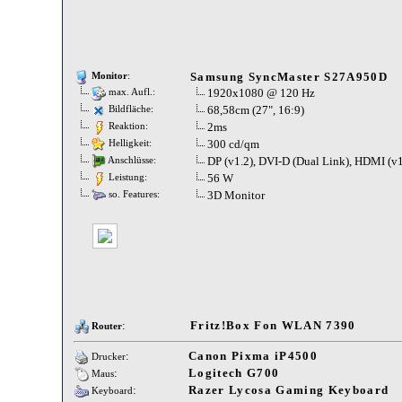
Samsung SyncMaster S27A950D
Monitor
:
1920x1080 @ 120 Hz
max. Aufl.:
68,58cm (27", 16:9)
Bildfläche:
2ms
Reaktion:
300 cd/qm
Helligkeit:
DP (v1.2), DVI-D (Dual Link), HDMI (v1
Anschlüsse:
56 W
Leistung:
3D Monitor
so. Features:
:
Fritz!Box Fon WLAN 7390
Router
:
Canon Pixma iP4500
Drucker
:
Logitech G700
Maus
:
Razer Lycosa Gaming Keyboard
Keyboard