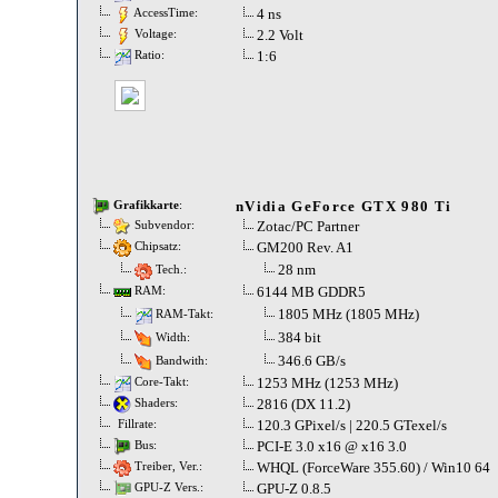
4 ns
AccessTime:
2.2 Volt
Voltage:
1:6
Ratio:
nVidia GeForce GTX 980 Ti
Grafikkarte
:
Zotac/PC Partner
Subvendor:
GM200 Rev. A1
Chipsatz:
28 nm
Tech.:
6144 MB GDDR5
RAM:
1805 MHz (1805 MHz)
RAM-Takt:
384 bit
Width:
346.6 GB/s
Bandwith:
1253 MHz (1253 MHz)
Core-Takt:
2816 (DX 11.2)
Shaders:
120.3 GPixel/s | 220.5 GTexel/s
Fillrate:
PCI-E 3.0 x16 @ x16 3.0
Bus:
WHQL (ForceWare 355.60) / Win10 64
Treiber, Ver.:
GPU-Z 0.8.5
GPU-Z Vers.: