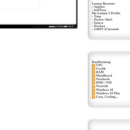
Letzten Bewerter:
-
Sn@ker
-
lxbfYeaa
Die Letzten 5 Profile:
-
Yuno
-
Derber-Shit3
-
baloca
-
Harkon
-
G00fY [Chromeb
Kaufberatung
CPU
Grafik
RAM
MainBoard
Notebook
HDD / SSD
Netzteile
Windows 10
Windows 10 Plus
Case, Cooling...