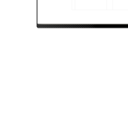
Dr.Jackson
Intel Core 2 Quad
Processor Q6600‡(G0
Stepping)
EVGA e-GeForce 8800
GTS 512MB
4096 MB