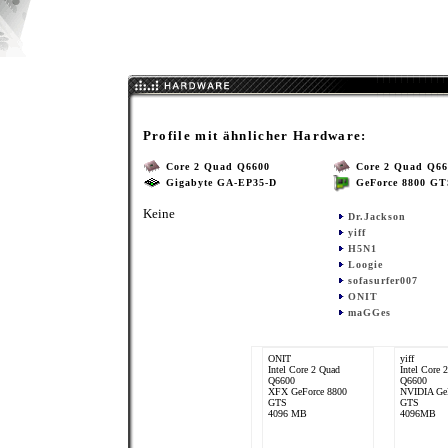
Profile mit ähnlicher Hardware:
Core 2 Quad Q6600
Core 2 Quad Q66
Gigabyte GA-EP35-D
GeForce 8800 GT
Keine
Dr.Jackson
yiff
H5N1
Loogie
sofasurfer007
ONIT
maGGes
ONIT
yiff
Intel Core 2 Quad
Intel Core 
Q6600
Q6600
XFX GeForce 8800
NVIDIA GeF
GTS
GTS
4096 MB
4096MB