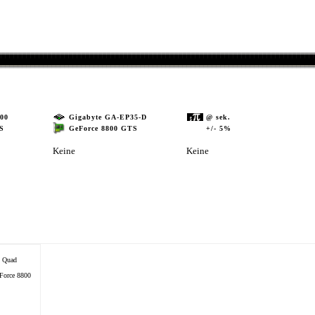
00
Gigabyte GA-EP35-D
@ sek.
GeForce 8800 GTS
+/- 5%
S
Keine
Keine
2 Quad
orce 8800