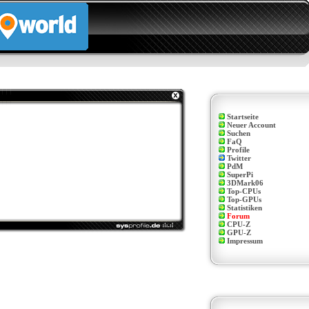
Startseite
Neuer Account
Suchen
FaQ
Profile
Twitter
PdM
SuperPi
3DMark06
Top-CPUs
Top-GPUs
Statistiken
Forum
CPU-Z
GPU-Z
Impressum