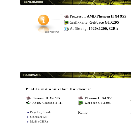
Prozessor:
AMD Phenom II X4 955
Grafikkarte:
GeForce GTX295
Auflösung:
1920x1200, 32Bit
Profile mit ähnlicher Hardware:
Phenom II X4 955
Phenom II X4 955
ASUS Crosshair III
GeForce GTX295
Keine
Psycho_Freak
Checker123
MaB-(GER)-