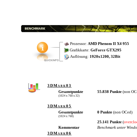
Prozessor:
AMD Phenom II X4 955
Grafikkarte:
GeForce GTX295
Auflösung:
1920x1200, 32Bit
3DMark03
Gesamtpunkte
55.838 Punkte
(non OC
(1024 x 768 x 32)
3DMark05
Gesamtpunkte
0 Punkte
(non OCed)
(1024 x 768)
25.141 Punkte
(
overclo
Kommentar
Benchmark unter Windo
3DMark06