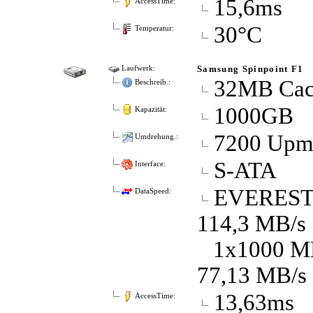
15,6ms
AccessTime:
30°C
Temperatur:
Samsung Spinpoint F1
Laufwerk:
32MB Cac
Beschreib.:
1000GB
Kapazität:
7200 Up
Umdrehung.:
S-ATA
Interface:
EVEREST D
DataSpeed:
114,3 MB/s
1x1000 MB 
77,13 MB/s
13,63ms
AccessTime: