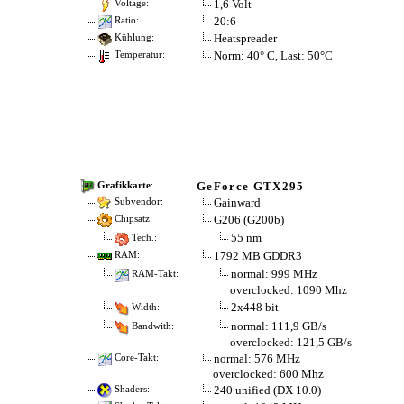
1,6 Volt
Voltage:
20:6
Ratio:
Heatspreader
Kühlung:
Norm: 40° C, Last: 50°C
Temperatur:
GeForce GTX295
Grafikkarte
:
Gainward
Subvendor:
G206 (G200b)
Chipsatz:
55 nm
Tech.:
1792 MB GDDR3
RAM:
normal: 999 MHz
RAM-Takt:
overclocked: 1090 Mhz
2x448 bit
Width:
normal: 111,9 GB/s
Bandwith:
overclocked: 121,5 GB/s
normal: 576 MHz
Core-Takt:
overclocked: 600 Mhz
240 unified (DX 10.0)
Shaders: