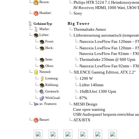
Philips HTR 5224 7.1 Heimkinosyste
Boxen:
AV-Receiver, HDMI, 1000 Watt, UKW-
Sony
Headset:
Big Tower
GehäuseTyp
:
Thermaltake Armor
Marke:
Lüftersteuerung automatisch (temperat
Lüfter:
Nanoxia LowFlow Fan 120mm – F
Front:
Nanoxia LowFlow Fan 120mm – F
Heck:
Nanoxia LowFlow Fan 92mm – FX
Thermaltake 250mm @ 600 Upm
Seite:
Nanoxia LowFlow Fan 92mm – FX
Oben:
XILENCE Gaming Edition, ATX 2.2"
Netzteil:
1200 W
Leistung:
Lüfter 140mm
Kühlung:
16dBA bei 1300 Upm
Geräusch:
87%
WirkGrad:
MESH Design
so. Features:
Case open warning
USB/Audiopanel bequem erreichbar auf
ATX/BTX
Bauart: