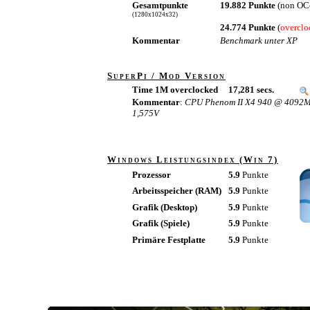
Gesamtpunkte
19.882 Punkte
(non OC
(1280x1024x32)
24.774 Punkte
(
overclo
Kommentar
Benchmark unter XP
SuperPi / Mod Version
Time 1M overclocked
17,281 secs.
Kommentar
:
CPU Phenom II X4 940 @ 4092MHz
1,575V
Windows Leistungsindex (Win 7)
Prozessor
5.9
Punkte
Arbeitsspeicher (RAM)
5.9
Punkte
Grafik (Desktop)
5.9
Punkte
Grafik (Spiele)
5.9
Punkte
Primäre Festplatte
5.9
Punkte