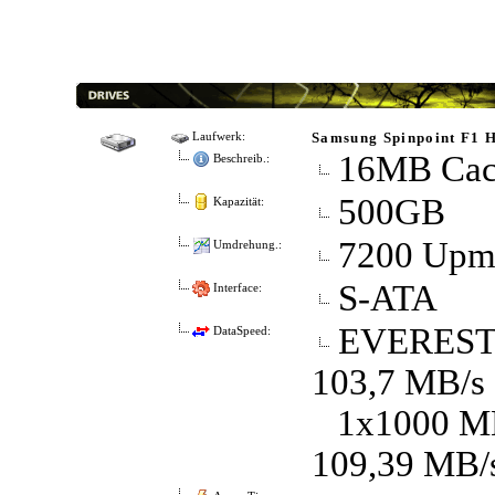
Samsung Spinpoint F1
Laufwerk:
16MB Cac
Beschreib.:
500GB
Kapazität:
7200 Up
Umdrehung.:
S-ATA
Interface:
EVEREST D
DataSpeed:
103,7 MB/s
1x1000 MB 
109,39 MB/