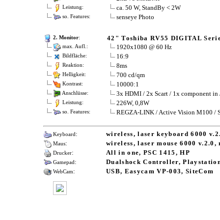
ca. 50 W, StandBy < 2W
Leistung:
senseye Photo
so. Features:
42" Toshiba RV55 DIGITAL Seri
2. Monitor
:
1920x1080 @ 60 Hz
max. Aufl.:
16:9
Bildfläche:
8ms
Reaktion:
700 cd/qm
Helligkeit:
10000:1
Kontrast:
3x HDMI / 2x Scart / 1x component in 
Anschlüsse:
226W, 0,8W
Leistung:
REGZA-LINK / Active Vision M100 / S
so. Features:
:
wireless, laser keyboard 6000 v.2
Keyboard
:
wireless, laser mouse 6000 v.2.0,
Maus
:
All in one, PSC 1415, HP
Drucker
:
Dualshock Controller, Playstatio
Gamepad
:
USB, Easycam VP-003, SiteCom
WebCam