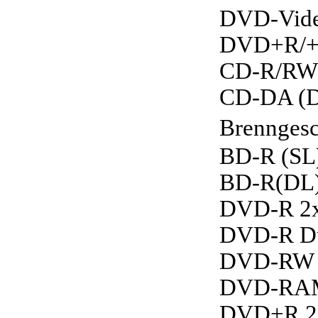
DVD-Video
DVD+R/+R
CD-R/RW/
CD-DA (D
Brenngesc
BD-R (SL
BD-R(DL)
DVD-R 2x,
DVD-R Dua
DVD-RW 1x
DVD-RAM
DVD+R 2.4