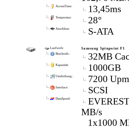
13,45ms
AccessTime:
28°
Temperatur:
S-ATA
Anschluss:
Samsung Spinpoint F1
Laufwerk:
32MB Cac
Beschreib.:
1000GB
Kapazität:
7200 Up
Umdrehung.:
SCSI
Interface:
EVEREST D
DataSpeed:
MB/s
1x1000 MB 