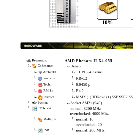
10%
AMD Phenom II X4 955
Prozessor
:
Deneb
Codename:
1 CPU - 4 Kerne
Architekt.:
RB-C2
Revision:
0.0450 µ
Tech.:
F.4.2
F.M.S.:
MMX (+) 3DNow! (+) SSE SSE2 SS
Instruct.:
Socket AM2+ (940)
Socket:
normal: 3200 MHz
CPU-Takt:
overclocked: 4000 Mhz
normal: 16
Multiplik.:
overclocked: 20
normal: 200 MHz
FSB: