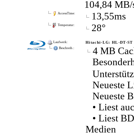
104,84 MB/
13,55ms
AccessTime:
28°
Temperatur:
Hitachi-LG: HL-DT-S
Laufwerk:
4 MB Cac
Beschreib.:
Besonderh
Unterstütz
Neueste Li
Neueste B
• Liest a
• Liest B
Medien