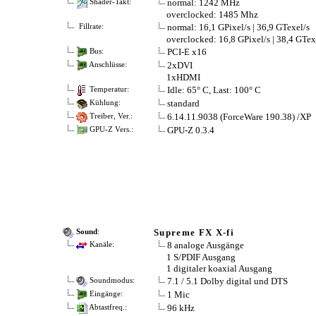
normal: 1242 MHz
Shader-Takt:
overclocked: 1485 Mhz
normal: 16,1 GPixel/s | 36,9 GTexel/s
Fillrate:
overclocked: 16,8 GPixel/s | 38,4 GTex
PCI-E x16
Bus:
2xDVI
Anschlüsse:
1xHDMI
Idle: 65° C, Last: 100° C
Temperatur:
standard
Kühlung:
6.14.11.9038 (ForceWare 190.38) /XP
Treiber, Ver.:
GPU-Z 0.3.4
GPU-Z Vers.:
Supreme FX X-fi
Sound
:
8 analoge Ausgänge
Kanäle:
1 S/PDIF Ausgang
1 digitaler koaxial Ausgang
7.1 / 5.1 Dolby digital und DTS
Soundmodus:
1 Mic
Eingänge:
96 kHz
Abtastfreq.: