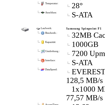
28°
Temperatur:
S-ATA
Anschluss:
Samsung Spinpoint F1
Laufwerk:
32MB Cac
Beschreib.:
1000GB
Kapazität:
7200 Up
Umdrehung.:
S-ATA
Interface:
EVEREST D
DataSpeed:
128,5 MB/s
1x1000 MB 
77,57 MB/s
AccessTime: