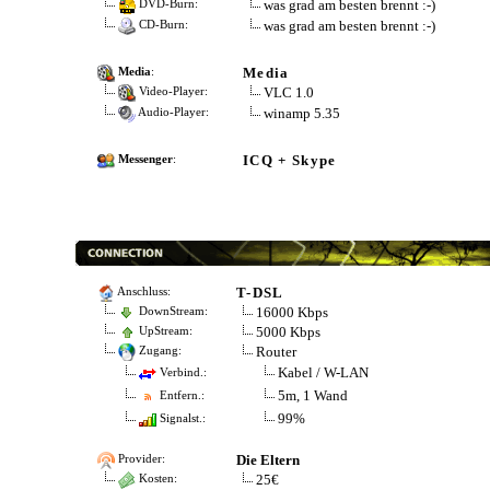
was grad am besten brennt :-)
DVD-Burn:
was grad am besten brennt :-)
CD-Burn:
Media
Media
:
VLC 1.0
Video-Player:
winamp 5.35
Audio-Player:
ICQ + Skype
Messenger
:
T-DSL
Anschluss:
16000 Kbps
DownStream:
5000 Kbps
UpStream:
Router
Zugang:
Kabel / W-LAN
Verbind.:
5m, 1 Wand
Entfern.:
99%
Signalst.:
Die Eltern
Provider:
25€
Kosten: