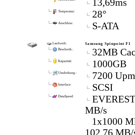
13,69ms
28°
Temperatur:
S-ATA
Anschluss:
Samsung Spinpoint F1
Laufwerk:
32MB Cac
Beschreib.:
1000GB
Kapazität:
7200 Up
Umdrehung.:
SCSI
Interface:
EVEREST D
DataSpeed:
MB/s
1x1000 MB 
102,76 MB/