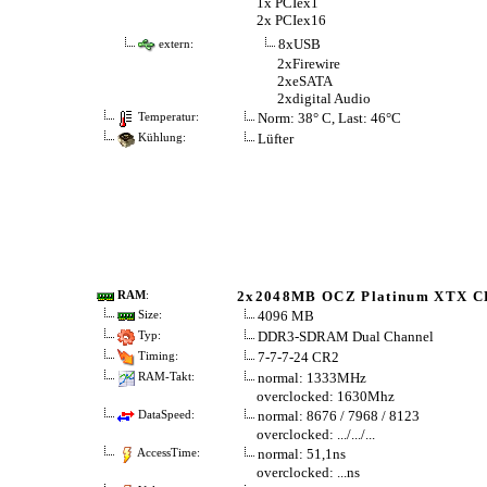
1x PCIex1
2x PCIex16
8xUSB
extern:
2xFirewire
2xeSATA
2xdigital Audio
Norm: 38° C, Last: 46°C
Temperatur:
Lüfter
Kühlung:
2x2048MB OCZ Platinum XTX C
RAM
:
4096 MB
Size:
DDR3-SDRAM Dual Channel
Typ:
7-7-7-24 CR2
Timing:
normal: 1333MHz
RAM-Takt:
overclocked: 1630Mhz
normal: 8676 / 7968 / 8123
DataSpeed:
overclocked: .../.../...
normal: 51,1ns
AccessTime:
overclocked: ...ns