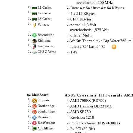
overclocked: 200 MHz
Data: 4 x 64 / Inst: 4 x 64 KBytes
L1 Cache:
4 x 512 KBytes
L2 Cache:
6144 KBytes
L3 Cache:
normal: 1,3 Volt
Voltage:
overclocked: 1,575 Volt
offener Multi
Besonderh.:
WaKü: Thermaltake Big Water 760i m
Kühlung:
Idle 32°C / Last 54°C
Temperatur:
1.49
CPU-Z Vers.:
ASUS Crosshair III Formula AM
MainBoard
:
AMD 790FX (RD790)
Chipsatz:
AMD Hammer DDR3 IMC
Northbridge:
AMD SB750
Southbridge:
Revision 1210
Revision:
Phoenix - AwardBIOS v6.00PG
BiosVersion:
2x PCI (32 Bit)
Anschlüsse: