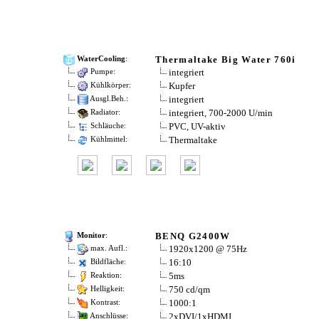
Thermaltake Big Water 760i
WaterCooling
:
integriert
Pumpe:
Kupfer
Kühlkörper:
integriert
Ausgl.Beh.:
integriert, 700-2000 U/min
Radiator:
PVC, UV-aktiv
Schläuche:
Thermaltake
Kühlmittel:
BENQ G2400W
Monitor
:
1920x1200 @ 75Hz
max. Aufl.:
16:10
Bildfläche:
5ms
Reaktion:
750 cd/qm
Helligkeit:
1000:1
Kontrast:
2xDVI/1xHDMI
Anschlüsse: