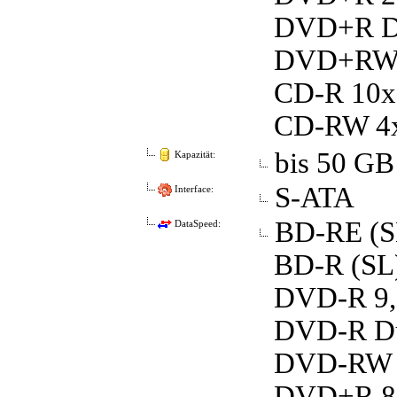
DVD+R Dou
DVD+RW 2.
CD-R 10x,
CD-RW 4x,
bis 50 GB
Kapazität:
S-ATA
Interface:
BD-RE (SL
DataSpeed:
BD-R (SL) 
DVD-R 9,9
DVD-R Dua
DVD-RW 5,
DVD+R 8,3