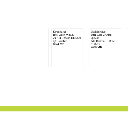
Doomgiver
Obihörnchen
Intel Xeon W3520
Intel Core 2 Quad
2x ATI Radeon HD5870
Q6600
@ Crossfire
ATI Radeon HD3850
6144 MB
512MB
4096 MB
FBI_Austria
Psycho_Freak
Intel Core 2 Quad
AMD FX-8150
Q9550
2x Gainward Phantom
ASUS EAH 5850
GTX 580 als SLI
DirectCU
16384 MB
4096 MB