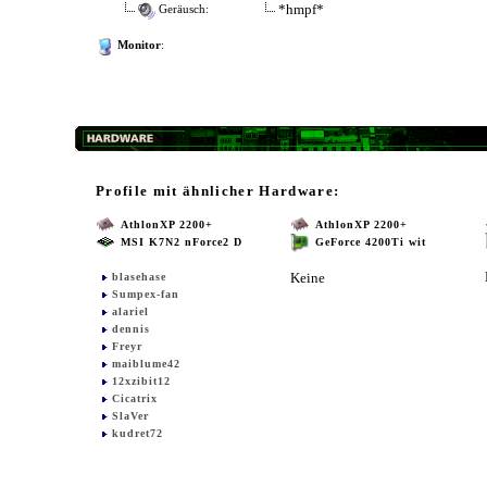
*hmpf*
Geräusch:
Monitor
:
Profile mit ähnlicher Hardware:
AthlonXP 2200+
AthlonXP 2200+
MSI K7N2 nForce2 D
GeForce 4200Ti wit
Keine
blasehase
Sumpex-fan
alariel
dennis
Freyr
maiblume42
12xzibit12
Cicatrix
SlaVer
kudret72