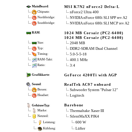
MSI K7N2 nForce2 Delta-L
MainBoard
:
nForce2 Ultra 400
Chipsatz:
NVIDIA nForce 680i SLI SPP rev A2
Northbridge:
NVIDIA nForce 680i SLI MCP rev A2
Southbridge:
1024 MB Corsair (PC2-6400)
RAM
:
1024 MB Corsair (PC2-6400)
2048 MB
Size:
DDR2-SDRAM Dual Channel
Typ:
5.0-5-5-18
Timing:
400.1 MHz
RAM-Takt:
3:4
Ratio:
GeForce 4200Ti with AGP
Grafikkarte
:
RealTek AC97 onboard
Sound
:
Subwoofer System "Pulsar 12"
Boxen:
Logitech
Headset:
Barebone
GehäuseTyp
:
Thermaltake Xaser III
Marke:
SilentMaXX PJK4
Netzteil:
600 W
Leistung:
Lüfter
Kühlung: