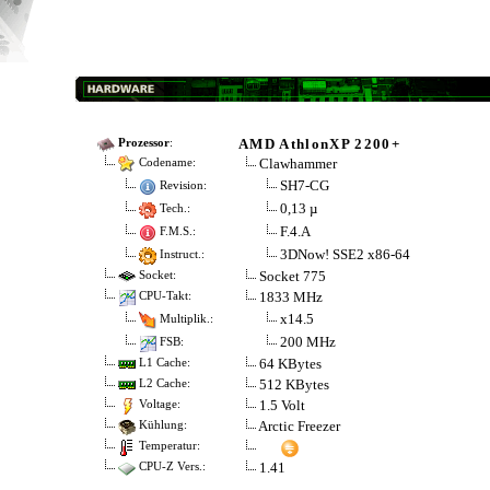
AMD AthlonXP 2200+
Prozessor
:
Clawhammer
Codename:
SH7-CG
Revision:
0,13 µ
Tech.:
F.4.A
F.M.S.:
3DNow! SSE2 x86-64
Instruct.:
Socket 775
Socket:
1833 MHz
CPU-Takt:
x14.5
Multiplik.:
200 MHz
FSB:
64 KBytes
L1 Cache:
512 KBytes
L2 Cache:
1.5 Volt
Voltage:
Arctic Freezer
Kühlung:
Temperatur:
1.41
CPU-Z Vers.: