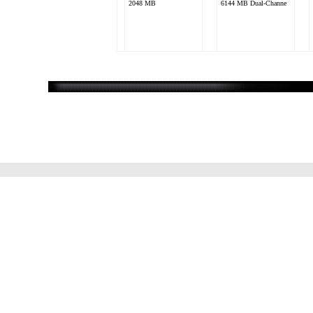
2048 MB
6144 MB Dual-Channe
gin0v4
Intel Mobile Core 2 Duo
P8700
nVidia GeForce GTX
260M
6144 MB