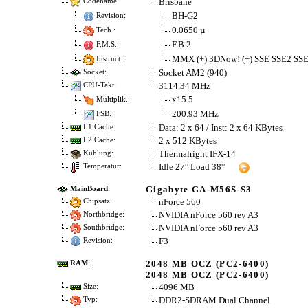
Brisbane
Codename:
BH-G2
Revision:
0.0650 µ
Tech.:
F.B.2
F.M.S.:
MMX (+) 3DNow! (+) SSE SSE2 SSE
Instruct.:
Socket AM2 (940)
Socket:
3114.34 MHz
CPU-Takt:
x15.5
Multiplik.:
200.93 MHz
FSB:
Data: 2 x 64 / Inst: 2 x 64 KBytes
L1 Cache:
2 x 512 KBytes
L2 Cache:
Thermalright IFX-14
Kühlung:
Idle 27° Load 38°
Temperatur:
Gigabyte GA-M56S-S3
MainBoard
:
nForce 560
Chipsatz:
NVIDIA nForce 560 rev A3
Northbridge:
NVIDIA nForce 560 rev A3
Southbridge:
F3
Revision:
2048 MB OCZ (PC2-6400)
RAM
:
2048 MB OCZ (PC2-6400)
4096 MB
Size:
DDR2-SDRAM Dual Channel
Typ: