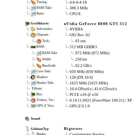
4.0-4-4-18
Timing:
389.3 MHz
RAM-Takt:
CPU/8
Ratio:
nVidia GeForce 8800 GTS 512
Grafikkarte
:
NVIDIA
Subvendor:
G92 Rev. A2
Chipsatz:
65 nm
Tech.:
512 MB GDDR3
RAM:
972 MHz (972 MHz)
RAM-Takt:
256 bit
Width:
62.2 GB/s
Bandwith:
650 MHz (650 MHz)
Core-Takt:
128 (DX 10.0)
Shaders:
1625 MHz (1625 MHz)
Shader-Takt:
10.4 GPixel/s | 41.6 GTexel/s
Fillrate:
PCI-E x16 @ x16
Bus:
6.14.11.6921 (ForceWare 169.21) / XP
Treiber, Ver.:
GPU-Z 0.1.9
GPU-Z Vers.:
Sound
:
Bigtower
GehäuseTyp
:
Coolermaster Stacker
Marke: