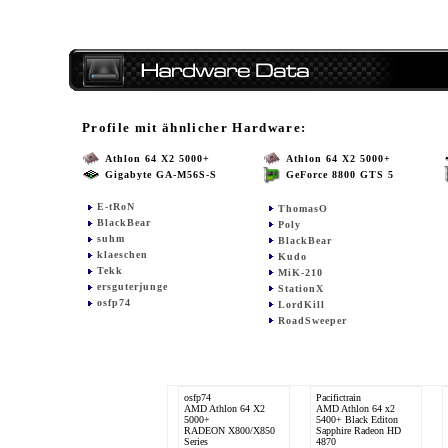
Profile mit ähnlicher Hardware:
Athlon 64 X2 5000+
Athlon 64 X2 5000+
Gigabyte GA-M56S-S
GeForce 8800 GTS 5
E-tRoN
ThomasO
BlackBear
Poly
suhm
BlackBear
klaeschen
Kudo
Tekk
MiK-210
ersguterjunge
StationX
osfp74
LordKill
RoadSweeper
osfp74
Pacifictrain
AMD Athlon 64 X2
AMD Athlon 64 x2
5000+
5400+ Black Editon
RADEON X800/X850
Sapphire Radeon HD
Series
4870