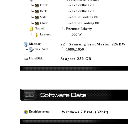
2x Scythe 120
Front:
2x Scythe 120
Heck:
ArcticCooling 80
Seite:
Arctic Cooling 80
Oben:
Enermax Liberty
Netzteil:
500 W
Leistung:
22" Samsung SyncMaster 226BW
Monitor
:
1680x1050
max. Aufl.:
Seagate 250 GB
HardDisk
:
Windows 7 Prof. (32bit)
Betriebssystem
: