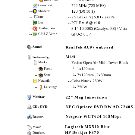
722 MHz (725 MHz)
Core-Takt:
120 (DX 10.1)
Shaders:
2.9 GPixel/s | 5.8 GTexel/s
Fillrate:
PCI-E x16 @ x16
Bus:
8.14.10.0685 (Catalyst 9.8) / Vista
Treiber, Ver.:
GPU-Z 0.3.4
GPU-Z Vers.:
RealTek AC97 onboard
Sound
:
Midi
GehäuseTyp
:
Yesico Open Air Midi-Tower Black
Marke:
1x120mm
Front:
2x120mm , 2x80mm
Seite:
Coba Nitrox 750W
Netzteil:
750W
Leistung:
22" Mag Innovision
Monitor
:
NEC Optiarc DVD RW AD-7240S
CD / DVD
:
:
Netgear WGT624 108Mbps
Router
:
Logitech MX510 Blue
Maus
:
HP Deskjet F370
Drucker