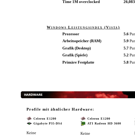
Time 1M overclocked
26,083
Windows Leistungsindex (Vista)
Prozessor
5.6
Pu
Arbeitsspeicher (RAM)
5.9
Pu
Grafik (Desktop)
5.7
Pu
Grafik (Spiele)
5.2
Pu
Primäre Festplatte
5.8
Pu
Profile mit ähnlicher Hardware:
Celeron E1200
Celeron E1200
Gigabyte P35-DS4
ATI Radeon HD 3600
Keine
Keine