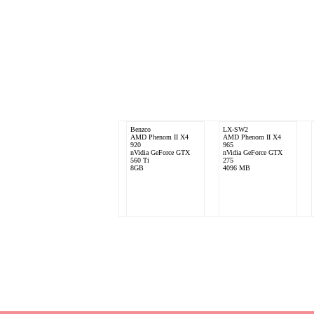
Benzco
LX-SW2
AMD Phenom II X4
AMD Phenom II X4
920
965
nVidia GeForce GTX
nVidia GeForce GTX
560 Ti
275
8GB
4096 MB
Bone2212
AMD Athlon 64 X2
3800+
NVIDIA GeForce 9600
GT OC Zilent 1G
3072 MB