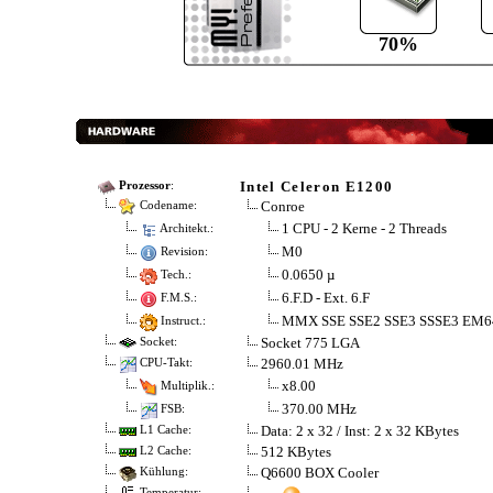
70%
Intel Celeron E1200
Prozessor
:
Conroe
Codename:
1 CPU - 2 Kerne - 2 Threads
Architekt.:
M0
Revision:
0.0650 µ
Tech.:
6.F.D - Ext. 6.F
F.M.S.:
MMX SSE SSE2 SSE3 SSSE3 EM6
Instruct.:
Socket 775 LGA
Socket:
2960.01 MHz
CPU-Takt:
x8.00
Multiplik.:
370.00 MHz
FSB:
Data: 2 x 32 / Inst: 2 x 32 KBytes
L1 Cache:
512 KBytes
L2 Cache:
Q6600 BOX Cooler
Kühlung:
Temperatur: