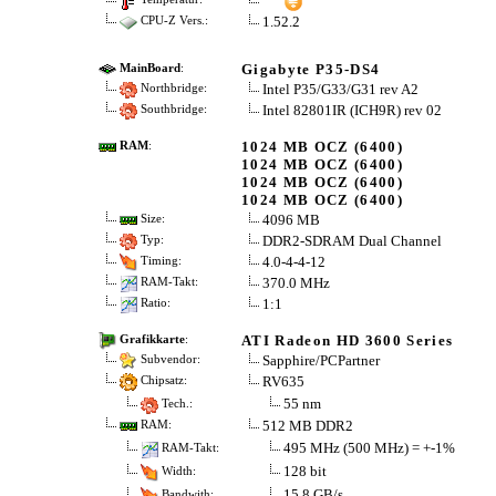
1.52.2
CPU-Z Vers.:
Gigabyte P35-DS4
MainBoard
:
Intel P35/G33/G31 rev A2
Northbridge:
Intel 82801IR (ICH9R) rev 02
Southbridge:
1024 MB OCZ (6400)
RAM
:
1024 MB OCZ (6400)
1024 MB OCZ (6400)
1024 MB OCZ (6400)
4096 MB
Size:
DDR2-SDRAM Dual Channel
Typ:
4.0-4-4-12
Timing:
370.0 MHz
RAM-Takt:
1:1
Ratio:
ATI Radeon HD 3600 Series
Grafikkarte
:
Sapphire/PCPartner
Subvendor:
RV635
Chipsatz:
55 nm
Tech.:
512 MB DDR2
RAM:
495 MHz (500 MHz) = +-1%
RAM-Takt:
128 bit
Width:
15.8 GB/s
Bandwith: