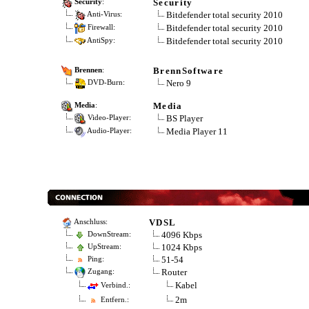
Security
Security
:
Bitdefender total security 2010
Anti-Virus:
Bitdefender total security 2010
Firewall:
Bitdefender total security 2010
AntiSpy:
BrennSoftware
Brennen
:
Nero 9
DVD-Burn:
Media
Media
:
BS Player
Video-Player:
Media Player 11
Audio-Player:
VDSL
Anschluss:
4096 Kbps
DownStream:
1024 Kbps
UpStream:
51-54
Ping:
Router
Zugang:
Kabel
Verbind.:
2m
Entfern.: