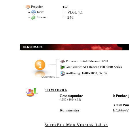
T-2
Provider:
VDSL 4;1
Tarif:
24€
Kosten:
Prozessor:
Intel Celeron E1200
Grafikkarte:
ATI Radeon HD 3600 Series
Auflösung:
1680x1050, 32 Bit
3DMark06
Gesamtpunkte
0 Punkte
(1280 x 1024 x 32)
3.930 Pu
Kommentar
E1200@2,
SuperPi / Mod Version 1.5 xs