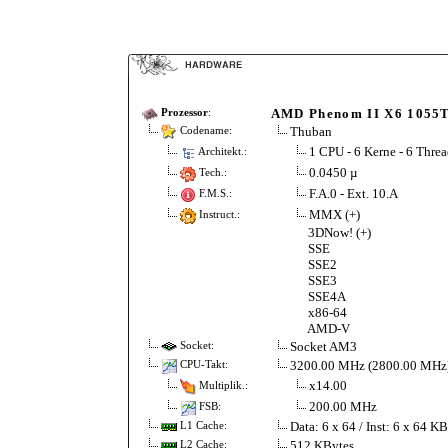
AMD Phenom II X6 1055
Prozessor
:
Thuban
Codename:
1 CPU - 6 Kerne - 6 Threa
Architekt.:
0.0450 µ
Tech.:
F.A.0 - Ext. 10.A
F.M.S.:
MMX (+)
Instruct.:
3DNow! (+)
SSE
SSE2
SSE3
SSE4A
x86-64
AMD-V
Socket AM3
Socket:
3200.00 MHz (2800.00 MHz
CPU-Takt:
x14.00
Multiplik.:
200.00 MHz
FSB:
Data: 6 x 64 / Inst: 6 x 64 K
L1 Cache:
512 KBytes
L2 Cache: