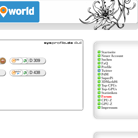
Startseite
Neuer Account
Suchen
D 309
FaQ
Profile
Twitter
D 438
PdM
SuperPi
3DMark06
Top-CPUs
Top-GPUs
Statistiken
Forum
CPU-Z
GPU-Z
Impressum