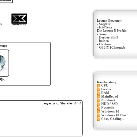
Letzten Bewerter:
-
Sn@ker
-
lxbfYeaa
Die Letzten 5 Profile:
-
Yuno
-
Derber-Shit3
-
baloca
-
Harkon
Design
-
G00fY [Chromeb
0%
Kaufberatung
CPU
Grafik
RAM
MainBoard
Notebook
HDD / SSD
Netzteile
Windows 10
Windows 10 Plus
Case, Cooling...