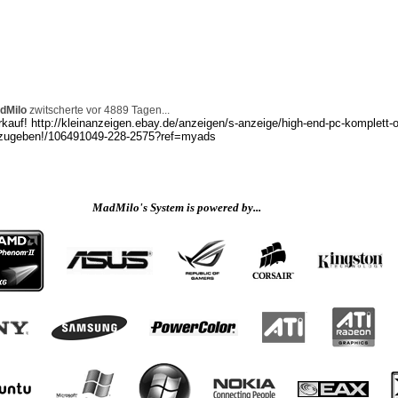
dMilo
zwitscherte vor 4889 Tagen...
kauf! http://kleinanzeigen.ebay.de/anzeigen/s-anzeige/high-end-pc-komplett-od
zugeben!/106491049-228-2575?ref=myads
MadMilo's System is powered by...