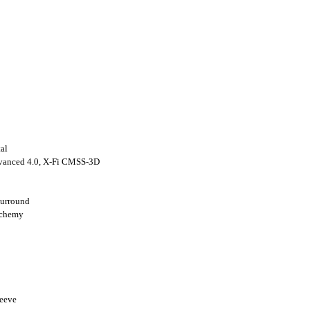
tal
vanced 4.0, X-Fi CMSS-3D
Surround
Lchemy
eeve