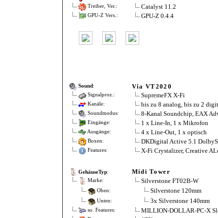
Catalyst 11.2
Treiber, Ver.:
GPU-Z 0.4.4
GPU-Z Vers.:
Via VT2020
Sound
:
SupremeFX X-Fi
Signalproz.:
bis zu 8 analog, bis zu 2 digi
Kanäle:
8-Kanal Soundchip, EAX Ad
Soundmodus:
1 x Line-In, 1 x Mikrofon
Eingänge:
4 x Line-Out, 1 x optisch
Ausgänge:
DKDigital Active 5.1 Dolby
Boxen:
X-Fi Crystalizer, Creative A
Features:
Midi Tower
GehäuseTyp
:
Silverstone FT02B-W
Marke:
Silverstone 120mm
Oben:
3x Silverstone 140mm
Unten:
MILLION-DOLLAR-PC-X Sl
so. Features: