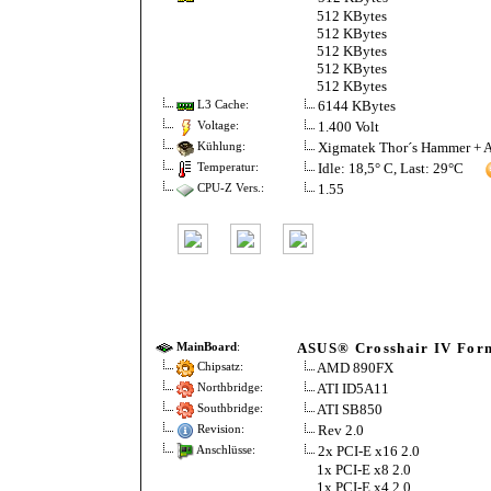
512 KBytes
512 KBytes
512 KBytes
512 KBytes
512 KBytes
6144 KBytes
L3 Cache:
1.400 Volt
Voltage:
Xigmatek Thor´s Hammer + Ant
Kühlung:
Idle: 18,5° C, Last: 29°C
Temperatur:
1.55
CPU-Z Vers.:
ASUS® Crosshair IV For
MainBoard
:
AMD 890FX
Chipsatz:
ATI ID5A11
Northbridge:
ATI SB850
Southbridge:
Rev 2.0
Revision:
2x PCI-E x16 2.0
Anschlüsse:
1x PCI-E x8 2.0
1x PCI-E x4 2.0