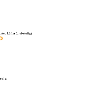
ec Lüfter (drei-stufig)
mula