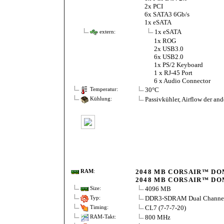
2x PCI
6x SATA3 6Gb/s
1x eSATA
1x eSATA
extern:
1x ROG
2x USB3.0
6x USB2.0
1x PS/2 Keyboard
1 x RJ-45 Port
6 x Audio Connector
30°C
Temperatur:
Passivkühler, Airflow der and
Kühlung:
2048 MB CORSAIR™ DOM
RAM
:
2048 MB CORSAIR™ DOM
4096 MB
Size:
DDR3-SDRAM Dual Channe
Typ:
CL7 (7-7-7-20)
Timing:
800 MHz
RAM-Takt: