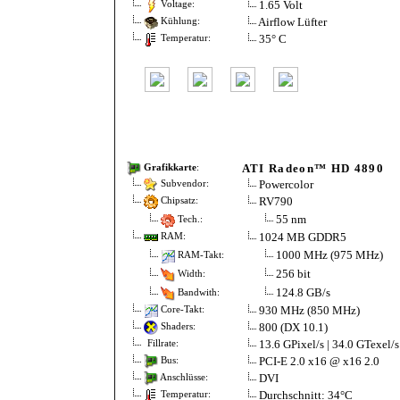
1.65 Volt
Voltage:
Airflow Lüfter
Kühlung:
35° C
Temperatur:
ATI Radeon™ HD 4890
Grafikkarte
:
Powercolor
Subvendor:
RV790
Chipsatz:
55 nm
Tech.:
1024 MB GDDR5
RAM:
1000 MHz (975 MHz)
RAM-Takt:
256 bit
Width:
124.8 GB/s
Bandwith:
930 MHz (850 MHz)
Core-Takt:
800 (DX 10.1)
Shaders:
13.6 GPixel/s | 34.0 GTexel/s
Fillrate:
PCI-E 2.0 x16 @ x16 2.0
Bus:
DVI
Anschlüsse:
Durchschnitt: 34°C
Temperatur: