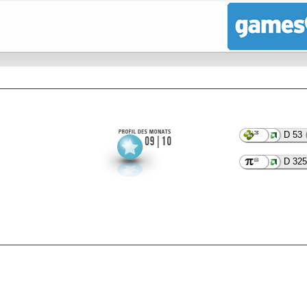
D 53
D 325
.