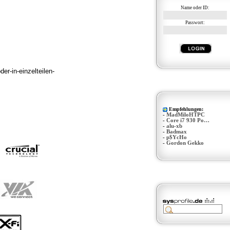
Name oder ID:
Passwort:
er-in-einzelteilen-
Empfehlungen:
-
MadMiloHTPC
-
Core i7 930 Po…
-
alu-xb
-
Badmax
-
p$YcHo
-
Gordon Gekko