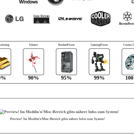
Leistung
Silence
RechenPower
GamingPower
Cooles 
0%
90%
95%
99%
10
Preview! Im Moddin'n'Misc-Bereich gibts nähere Infos zum System!