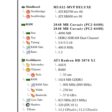
M3A32-MVP DELUXE
MainBoard
:
ATI RD790 rev 00
Northbridge:
ATI SB600 rev 00
Southbridge:
2048 MB Corsair (PC2-6400)
RAM
:
2048 MB Corsair (PC2-6400)
4096 MB
Size:
DDR2-SDRAM Dual Channel
Typ:
5.0-5-5-18
Timing:
400.0 MHz
RAM-Takt:
1:2
Ratio:
ATI Radeon HD 3870 X2
Grafikkarte
:
ASUS
Subvendor:
R680
Chipsatz:
55 nm
Tech.:
1024 MB GDDR3
RAM:
900 MHz (900 MHz)
RAM-Takt:
256 bit
Width:
57.6 GB/s
Bandwith:
823 MHz (823 MHz)
Core-Takt:
320 (DX 10.1)
Shaders:
13.2 GPixel/s | 13.2 GTexel/s
Fillrate: