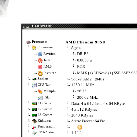
AMD Phenom 9850
Prozessor
:
Agena
Codename:
DR-B3
Revision:
0.0650 µ
Tech.:
F.2.3
F.M.S.:
MMX (+) 3DNow! (+) SSE SSE2 SS
Instruct.:
Socket AM2+ (940)
Socket:
1250.11 MHz
CPU-Takt:
x6.25
Multiplik.:
200.02 MHz
FSB:
Data: 4 x 64 / Inst: 4 x 64 KBytes
L1 Cache:
4 x 512 KBytes
L2 Cache:
2048 KBytes
L3 Cache:
Arctic Freezer 64 Pro
Kühlung:
Temperatur:
1.44.2
CPU-Z Vers.: