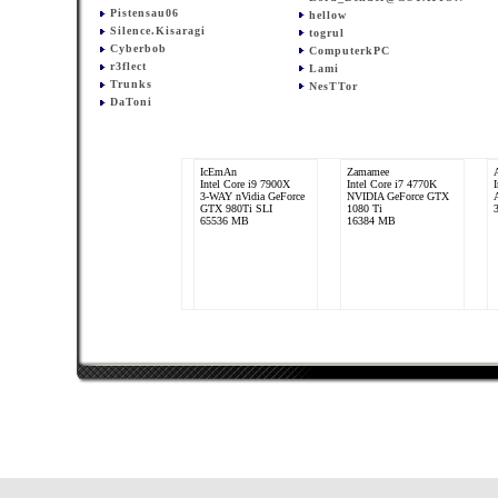
Pistensau06
hellow
Silence.Kisaragi
togrul
Cyberbob
ComputerkPC
r3flect
Lami
Trunks
NesTTor
DaToni
IcEmAn
Zamamee
Intel Core i9 7900X
Intel Core i7 4770K
3-WAY nVidia GeForce
NVIDIA GeForce GTX
GTX 980Ti SLI
1080 Ti
65536 MB
16384 MB
ck_alex
AMD Phenom II X4
970
ATI Radeon HD 5800
Series
8192 MB