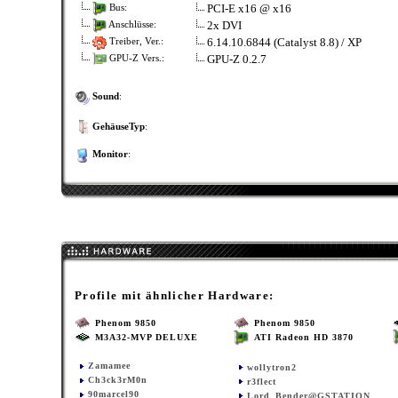
PCI-E x16 @ x16
Bus:
2x DVI
Anschlüsse:
6.14.10.6844 (Catalyst 8.8) / XP
Treiber, Ver.:
GPU-Z 0.2.7
GPU-Z Vers.:
Sound
:
GehäuseTyp
:
Monitor
:
Profile mit ähnlicher Hardware:
Phenom 9850
Phenom 9850
M3A32-MVP DELUXE
ATI Radeon HD 3870
Zamamee
wollytron2
Ch3ck3rM0n
r3flect
90marcel90
Lord_Bender@GSTATION