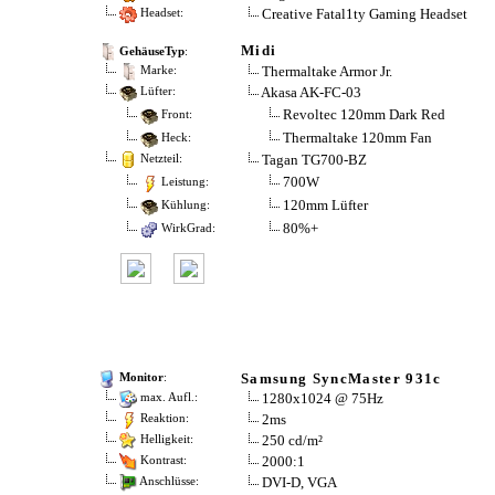
Creative Fatal1ty Gaming Headset
Headset:
Midi
GehäuseTyp
:
Thermaltake Armor Jr.
Marke:
Akasa AK-FC-03
Lüfter:
Revoltec 120mm Dark Red
Front:
Thermaltake 120mm Fan
Heck:
Tagan TG700-BZ
Netzteil:
700W
Leistung:
120mm Lüfter
Kühlung:
80%+
WirkGrad:
Samsung SyncMaster 931c
Monitor
:
1280x1024 @ 75Hz
max. Aufl.:
2ms
Reaktion:
250 cd/m²
Helligkeit:
2000:1
Kontrast:
DVI-D, VGA
Anschlüsse: