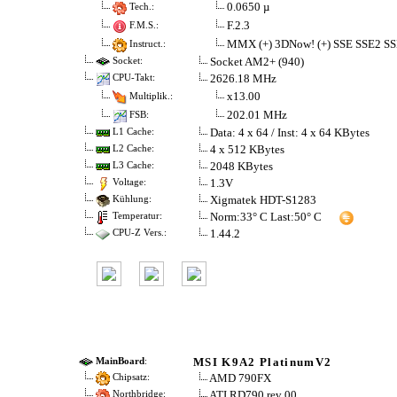
0.0650 µ
Tech.:
F.2.3
F.M.S.:
MMX (+) 3DNow! (+) SSE SSE2 SS
Instruct.:
Socket AM2+ (940)
Socket:
2626.18 MHz
CPU-Takt:
x13.00
Multiplik.:
202.01 MHz
FSB:
Data: 4 x 64 / Inst: 4 x 64 KBytes
L1 Cache:
4 x 512 KBytes
L2 Cache:
2048 KBytes
L3 Cache:
1.3V
Voltage:
Xigmatek HDT-S1283
Kühlung:
Norm:33° C Last:50° C
Temperatur:
1.44.2
CPU-Z Vers.:
MSI K9A2 PlatinumV2
MainBoard
:
AMD 790FX
Chipsatz:
ATI RD790 rev 00
Northbridge: