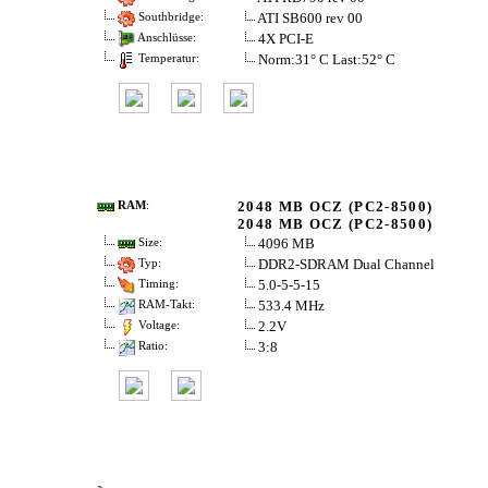
ATI SB600 rev 00
Southbridge:
4X PCI-E
Anschlüsse:
Norm:31° C Last:52° C
Temperatur:
2048 MB OCZ (PC2-8500)
RAM
:
2048 MB OCZ (PC2-8500)
4096 MB
Size:
DDR2-SDRAM Dual Channel
Typ:
5.0-5-5-15
Timing:
533.4 MHz
RAM-Takt:
2.2V
Voltage:
3:8
Ratio: