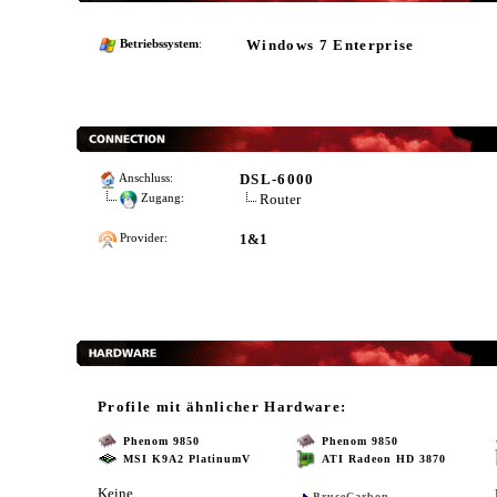
Windows 7 Enterprise
Betriebssystem
:
DSL-6000
Anschluss:
Router
Zugang:
1&1
Provider:
Profile mit ähnlicher Hardware:
Phenom 9850
Phenom 9850
MSI K9A2 PlatinumV
ATI Radeon HD 3870
Keine
BruceCarbon