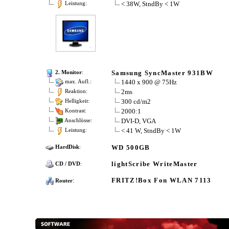
< 38W, StndBy < 1W
Leistung:
Samsung SyncMaster 931BW
2. Monitor
:
1440 x 900 @ 75Hz
max. Aufl.:
2ms
Reaktion:
300 cd/m2
Helligkeit:
2000:1
Kontrast:
DVI-D, VGA
Anschlüsse:
< 41 W, StndBy < 1W
Leistung:
WD 500GB
HardDisk
:
lightScribe WriteMaster
CD / DVD
:
:
FRITZ!Box Fon WLAN 7113
Router