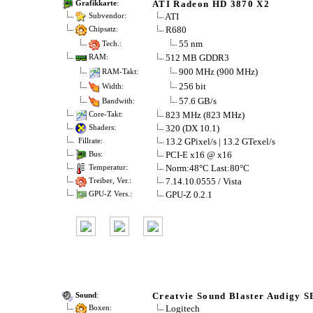
ATI Radeon HD 3870 X2
Grafikkarte
:
ATI
Subvendor:
R680
Chipsatz:
55 nm
Tech.:
512 MB GDDR3
RAM:
900 MHz (900 MHz)
RAM-Takt:
256 bit
Width:
57.6 GB/s
Bandwith:
823 MHz (823 MHz)
Core-Takt:
320 (DX 10.1)
Shaders:
13.2 GPixel/s | 13.2 GTexel/s
Fillrate:
PCI-E x16 @ x16
Bus:
Norm:48°C Last:80°C
Temperatur:
7.14.10.0555 / Vista
Treiber, Ver.:
GPU-Z 0.2.1
GPU-Z Vers.:
Creatvie Sound Blaster Audigy S
Sound
:
Logitech
Boxen: