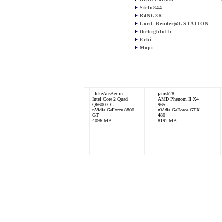
Stefn844
R4NG3R
Lord_Bender@GSTATION
thebigblubb
Echi
Mopi
_IckeAusBerlin_
janisb28
Intel Core 2 Quad
AMD Phenom II X4
Q6600 OC
965
nVidia GeForce 8800
nVidia GeForce GTX
GT
480
4096 MB
8192 MB
BruceCarbon
AMD Phenom X4 9850
Black Edition
ATI Radeon HD 3870
X2
4096 MB