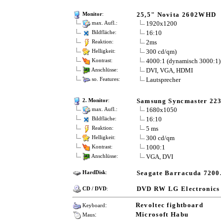
25,5" Novita 2602WHD
Monitor
:
1920x1200
max. Aufl.:
16:10
Bildfläche:
2ms
Reaktion:
300 cd/qm)
Helligkeit:
4000:1 (dynamisch 3000:1)
Kontrast:
DVI, VGA, HDMI
Anschlüsse:
Lautsprecher
so. Features:
Samsung Syncmaster 22
2. Monitor
:
1680x1050
max. Aufl.:
16:10
Bildfläche:
5 ms
Reaktion:
300 cd/qm
Helligkeit:
1000:1
Kontrast:
VGA, DVI
Anschlüsse:
Seagate Barracuda 7200
HardDisk
:
DVD RW LG Electronics
CD / DVD
:
:
Revoltec fightboard
Keyboard
:
Microsoft Habu
Maus