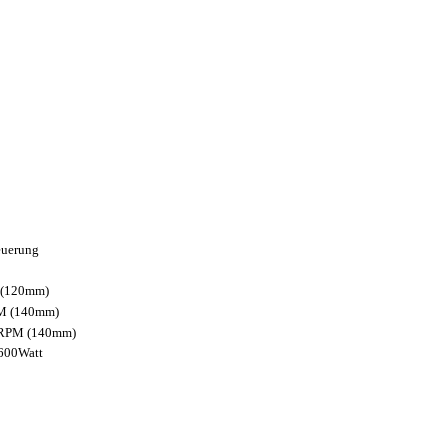
euerung
 (120mm)
M (140mm)
 RPM (140mm)
600Watt