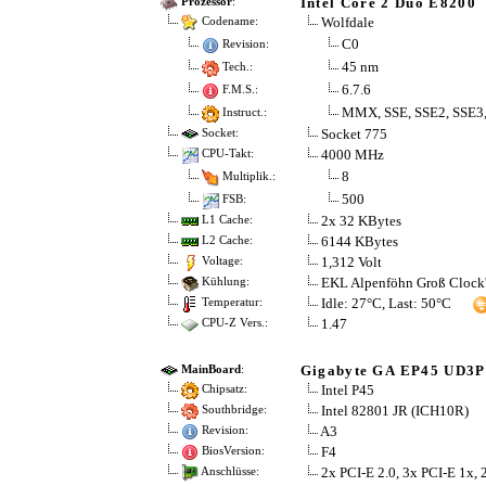
Intel Core 2 Duo E8200
Prozessor
:
Wolfdale
Codename:
C0
Revision:
45 nm
Tech.:
6.7.6
F.M.S.:
MMX, SSE, SSE2, SSE3,
Instruct.:
Socket 775
Socket:
4000 MHz
CPU-Takt:
8
Multiplik.:
500
FSB:
2x 32 KBytes
L1 Cache:
6144 KBytes
L2 Cache:
1,312 Volt
Voltage:
EKL Alpenföhn Groß Clock'
Kühlung:
Idle: 27°C, Last: 50°C
Temperatur:
1.47
CPU-Z Vers.:
Gigabyte GA EP45 UD3P
MainBoard
:
Intel P45
Chipsatz:
Intel 82801 JR (ICH10R)
Southbridge:
A3
Revision:
F4
BiosVersion:
2x PCI-E 2.0, 3x PCI-E 1x, 
Anschlüsse: