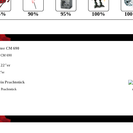
5%
90%
95%
100%
10
r CM 690
"er
 Prachtstück