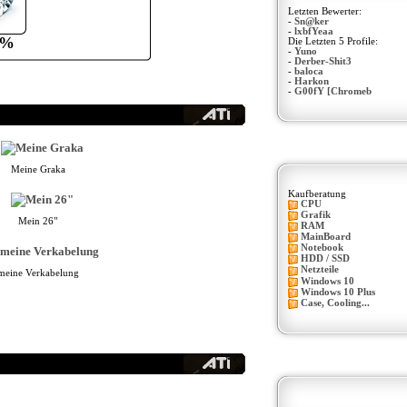
Letzten Bewerter:
-
Sn@ker
-
lxbfYeaa
0%
Die Letzten 5 Profile:
-
Yuno
-
Derber-Shit3
-
baloca
-
Harkon
-
G00fY [Chromeb
Meine Graka
Kaufberatung
CPU
Grafik
Mein 26"
RAM
MainBoard
Notebook
HDD / SSD
Netzteile
meine Verkabelung
Windows 10
Windows 10 Plus
Case, Cooling...