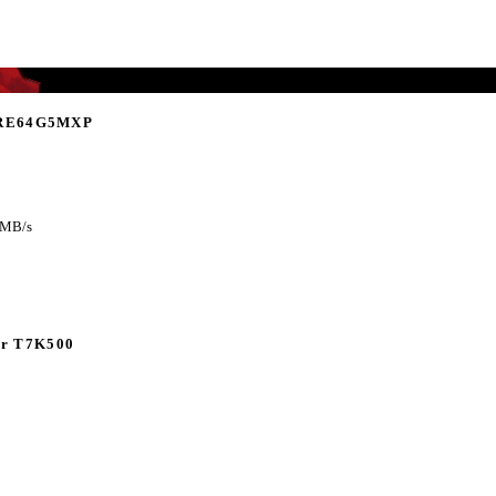
RE64G5MXP
 MB/s
ar T7K500