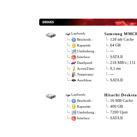
Samsung MMC
Laufwerk:
128 mb Cache
Beschreib.:
64 GB
Kapazität:
---
Umdrehung.:
SATA II
Interface:
218 MB/s | 151
DataSpeed:
0,1 ms
AccessTime:
---
Temperatur:
SATA II
Anschluss:
Hitachi Deskst
Laufwerk:
16 MB Cache
Beschreib.:
400 GB
Kapazität:
7200 Upm
Umdrehung.:
SATA II
Interface: