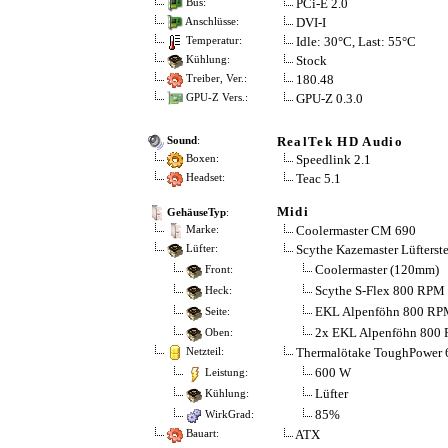
PCi-E 2.0
Bus:
DVI-I
Anschlüsse:
Idle: 30°C, Last: 55°C
Temperatur:
Stock
Kühlung:
180.48
Treiber, Ver.:
GPU-Z 0.3.0
GPU-Z Vers.:
RealTek HD Audio
Sound
:
Speedlink 2.1
Boxen:
Teac 5.1
Headset:
Midi
GehäuseTyp
:
Coolermaster CM 690
Marke:
Scythe Kazemaster Lüfterst
Lüfter:
Coolermaster (120mm)
Front:
Scythe S-Flex 800 RPM
Heck:
EKL Alpenföhn 800 RP
Seite:
2x EKL Alpenföhn 800
Oben:
Thermalötake ToughPower 
Netzteil:
600 W
Leistung:
Lüfter
Kühlung:
85%
WirkGrad:
ATX
Bauart: