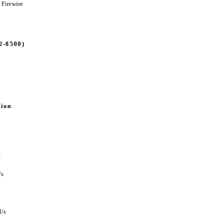
 Firewire
2-8500)
tion
z
/s
l/s