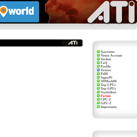
Startseite
Neuer Account
Suchen
FaQ
Profile
Twitter
PdM
SuperPi
3DMark06
Top-CPUs
Top-GPUs
Statistiken
Forum
CPU-Z
GPU-Z
Impressum