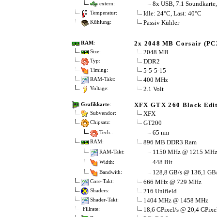
8x USB, 7.1 Soundkarte,
extern:
Idle: 24°C, Last: 40°C
Temperatur:
Passiv Kühler
Kühlung:
2x 2048 MB Corsair (PC
RAM
:
2048 MB
Size:
DDR2
Typ:
5-5-5-15
Timing:
400 MHz
RAM-Takt:
2.1 Volt
Voltage:
XFX GTX 260 Black Edi
Grafikkarte
:
XFX
Subvendor:
GT200
Chipsatz:
65 nm
Tech.:
896 MB DDR3 Ram
RAM:
1150 MHz @ 1215 MH
RAM-Takt:
448 Bit
Width:
128,8 GB/s @ 136,1 GB
Bandwith:
666 MHz @ 729 MHz
Core-Takt:
216 Unifield
Shaders:
1404 MHz @ 1458 MHz
Shader-Takt:
18,6 GPixel/s @ 20,4 GPixe
Fillrate: