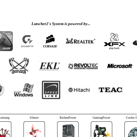
Lutscher2's System is powered by...
Leistung
Silence
RechenPower
GamingPower
Cooles 