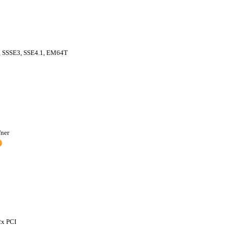
 SSSE3, SSE4.1, EM64T
ner
2x PCI