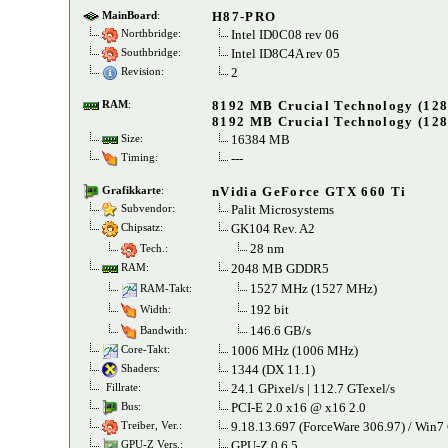
H87-PRO
MainBoard
:
Intel ID0C08 rev 06
Northbridge:
Intel ID8C4A rev 05
Southbridge:
2
Revision:
8192 MB Crucial Technology (128
RAM
:
8192 MB Crucial Technology (128
16384 MB
Size:
---
Timing:
nVidia GeForce GTX 660 Ti
Grafikkarte
:
Palit Microsystems
Subvendor:
GK104 Rev. A2
Chipsatz:
28 nm
Tech.:
2048 MB GDDR5
RAM:
1527 MHz (1527 MHz)
RAM-Takt:
192 bit
Width:
146.6 GB/s
Bandwith:
1006 MHz (1006 MHz)
Core-Takt:
1344 (DX 11.1)
Shaders:
24.1 GPixel/s | 112.7 GTexel/s
Fillrate:
PCI-E 2.0 x16 @ x16 2.0
Bus:
9.18.13.697 (ForceWare 306.97) / Win7
Treiber, Ver.:
GPU-Z 0.6.5
GPU-Z Vers.: