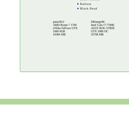
Ratiosu
Black-Dead
peter1812
MEnergy86
AMD Ryzen 7 1700
Intel Core i7-7700K
nVidia GeForce GTX
ASUS ROG STRIX
1060 6GB
GTX 1080 OC
16384 MB
32768 MB
Black-Dead
Intel Core i7 4790K
nVidia GeForce GTX
970
32768 MB