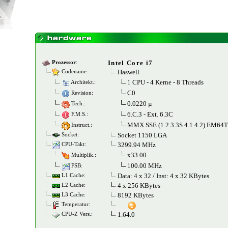
Intel Core i7
Prozessor
:
Haswell
Codename:
1 CPU - 4 Kerne - 8 Threads
Architekt.:
C0
Revision:
0.0220 µ
Tech.:
6.C.3 - Ext. 6.3C
F.M.S.:
MMX SSE (1 2 3 3S 4.1 4.2) EM6
Instruct.:
Socket 1150 LGA
Socket:
3299.94 MHz
CPU-Takt:
x33.00
Multiplik.:
100.00 MHz
FSB:
Data: 4 x 32 / Inst: 4 x 32 KBytes
L1 Cache:
4 x 256 KBytes
L2 Cache:
8192 KBytes
L3 Cache:
Temperatur:
1.64.0
CPU-Z Vers.: