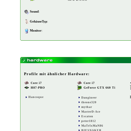
Sound
:
GehäuseTyp
:
Monitor
:
Profile mit ähnlicher Hardware:
Core i7
Core i7
H87-PRO
GeForce GTX 660 Ti
Hancoque
Dangineer
theone320
mythar
MasterD-Ace
Escaton
peter1812
MaTrIxMaN86
BIESNAKER