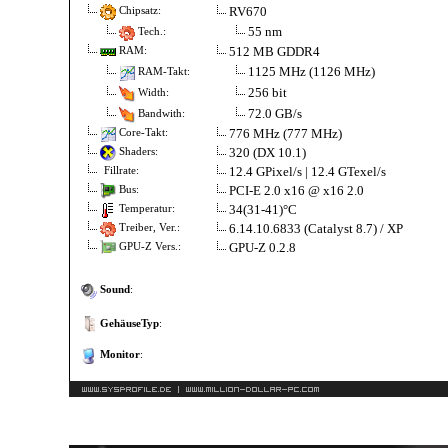
RV670
Chipsatz:
55 nm
Tech.:
512 MB GDDR4
RAM:
1125 MHz (1126 MHz)
RAM-Takt:
256 bit
Width:
72.0 GB/s
Bandwith:
776 MHz (777 MHz)
Core-Takt:
320 (DX 10.1)
Shaders:
12.4 GPixel/s | 12.4 GTexel/s
Fillrate:
PCI-E 2.0 x16 @ x16 2.0
Bus:
34(31-41)°C
Temperatur:
6.14.10.6833 (Catalyst 8.7) / XP
Treiber, Ver.:
GPU-Z 0.2.8
GPU-Z Vers.:
Sound
:
GehäuseTyp
:
Monitor
: