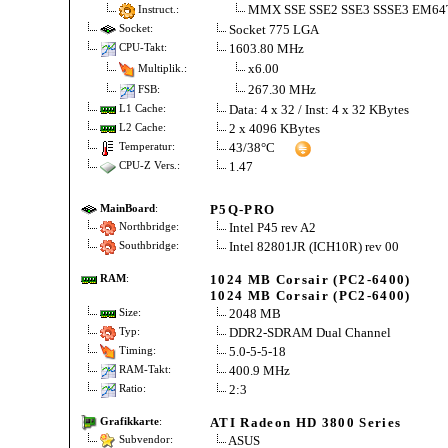
MMX SSE SSE2 SSE3 SSSE3 EM64
Instruct.:
Socket 775 LGA
Socket:
1603.80 MHz
CPU-Takt:
x6.00
Multiplik.:
267.30 MHz
FSB:
Data: 4 x 32 / Inst: 4 x 32 KBytes
L1 Cache:
2 x 4096 KBytes
L2 Cache:
43/38°C
Temperatur:
1.47
CPU-Z Vers.:
P5Q-PRO
MainBoard
:
Intel P45 rev A2
Northbridge:
Intel 82801JR (ICH10R) rev 00
Southbridge:
1024 MB Corsair (PC2-6400)
RAM
:
1024 MB Corsair (PC2-6400)
2048 MB
Size:
DDR2-SDRAM Dual Channel
Typ:
5.0-5-5-18
Timing:
400.9 MHz
RAM-Takt:
2:3
Ratio:
ATI Radeon HD 3800 Series
Grafikkarte
:
ASUS
Subvendor: