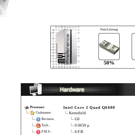
Preis/Leistung
50%
Intel Core 2 Quad Q6600
Prozessor
:
Kentsfield
Codename:
G0
Revision:
0.0650 µ
Tech.:
6.F.B
F.M.S.: