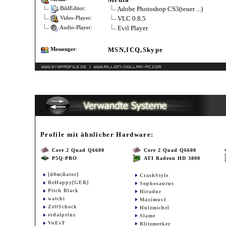
Adobe Photoshop CS3(teuer ...)
BildEditor:
VLC 0.8.5
Video-Player:
Evil Player
Audio-Player:
MSN,ICQ,Skype
Messenger
:
Profile mit ähnlicher Hardware:
Core 2 Quad Q6600
Core 2 Quad Q6600
P5Q-PRO
ATI Radeon HD 3800
[d0m|йator]
CrashStyle
BeHappy[GER]
Sophosaurus
Pitch Black
Hiradur
watchi
Maximus1
ZellSchock
Hulzmichel
erdalprinz
Slame
VuEsT
Blitzmerker