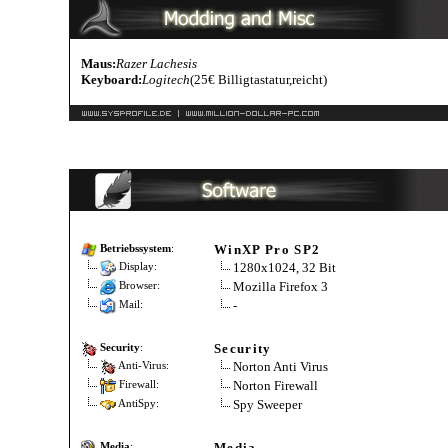
Maus:
Razer Lachesis
Keyboard:
Logitech
(25€ Billigtastatur,reicht)
WinXP Pro SP2
Betriebssystem
:
1280x1024, 32 Bit
Display:
Mozilla Firefox 3
Browser:
-
Mail:
Security
Security
:
Norton Anti Virus
Anti-Virus:
Norton Firewall
Firewall:
Spy Sweeper
AntiSpy:
Media
Media
: