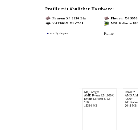
Profile mit ähnlicher Hardware:
Phenom X4 9950 Bla
Phenom X4 9950
KA790GX MS-7551
MSI GeForce 88
Keine
mattydapro
Mr_Lachgas
Razor92
AMD Ryzen R5 1600X
AMD Athl
nVidia GeForce GTX
4200+
1060
ATI Rade
16384 MB
2048 MB
T-Chef