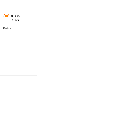
@ Pkt.
+/- 5%
Keine