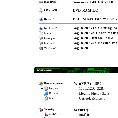
Samsung 640 GB 7200U
HardDisk
:
DVD-RAM LG
CD / DVD
:
:
FRITZ!Box Fon WLAN 7
Router
:
Logitech G15 Gaming K
Keyboard
:
Logitech G5 Laser Mous
Maus
:
Logitech RumblePad 2
Gamepad
:
Logitech G25 Racing Wh
Lenkrad
:
Logitech
WebCam
WinXP Pro SP2
Betriebssystem
:
1600x1200, 32Bit
Display:
Mozilla Firefox 3.0.3
Browser:
Outlook Express 6
Mail:
Security
Security
:
AntiVir
Anti-Virus: