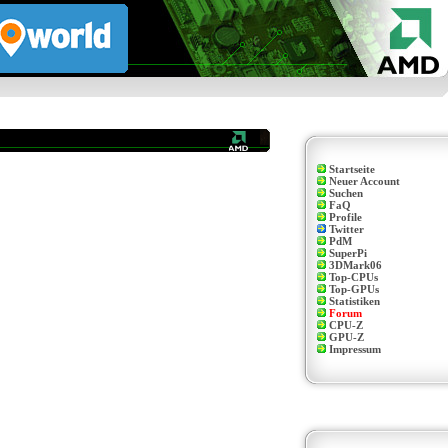
Startseite
Neuer Account
Suchen
FaQ
Profile
Twitter
PdM
SuperPi
3DMark06
Top-CPUs
Top-GPUs
Statistiken
Forum
CPU-Z
GPU-Z
Impressum