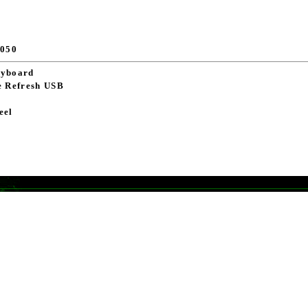
050
eyboard
e Refresh USB
eel