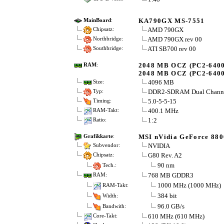
KA790GX MS-7551
MainBoard
:
AMD 790GX
Chipsatz:
AMD 790GX rev 00
Northbridge:
ATI SB700 rev 00
Southbridge:
2048 MB OCZ (PC2-6400
RAM
:
2048 MB OCZ (PC2-6400
4096 MB
Size:
DDR2-SDRAM Dual Chann
Typ:
5.0-5-5-15
Timing:
400.1 MHz
RAM-Takt:
1:2
Ratio:
MSI nVidia GeForce 88
Grafikkarte
:
NVIDIA
Subvendor:
G80 Rev. A2
Chipsatz:
90 nm
Tech.:
768 MB GDDR3
RAM:
1000 MHz (1000 MHz)
RAM-Takt:
384 bit
Width:
96.0 GB/s
Bandwith:
610 MHz (610 MHz)
Core-Takt: