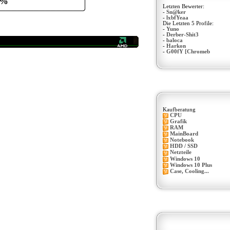
0%
Letzten Bewerter:
-
Sn@ker
-
lxbfYeaa
Die Letzten 5 Profile:
-
Yuno
-
Derber-Shit3
-
baloca
-
Harkon
-
G00fY [Chromeb
Kaufberatung
CPU
Grafik
RAM
MainBoard
Notebook
HDD / SSD
Netzteile
Windows 10
Windows 10 Plus
Case, Cooling...