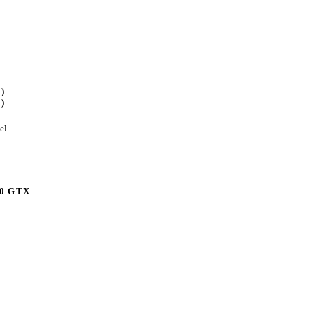
)
)
el
00 GTX