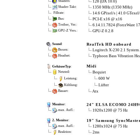
128 (DX 10.0)
Shaders:
1350 MHz (1350 MHz)
Shader-Takt:
14.6 GPixel/s | 41.0 GTexel/
Fillrate:
PCI-E x16 @ x16
Bus:
6.14.11.7824 (ForceWare 17
Treiber, Ver.:
GPU-Z 0.2.8
GPU-Z Vers.:
RealTek HD onboard
Sound
:
Logitech X-230 2.1 Syste
Boxen:
Typhoon Bass Vibration He
Headset:
Midi
GehäuseTyp
:
Bequiet
Netzteil:
600 W
Leistung:
Lüfter
Kühlung:
Atx
Bauart:
24" ELSA ECOMO 24H9
Monitor
:
1920x1200 @ 75 Hz
max. Aufl.:
19" Samsung SyncMaste
2. Monitor
:
1280x1024 @ 75 Hz
max. Aufl.:
2ms
Reaktion: