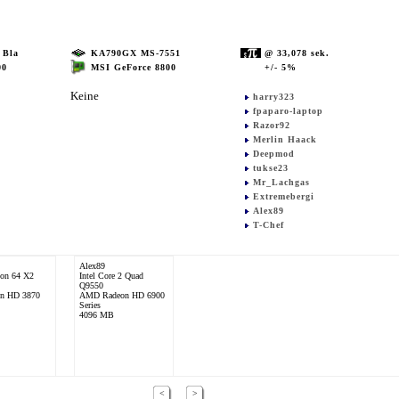
 Bla
KA790GX MS-7551
@ 33,078 sek.
MSI GeForce 8800
+/- 5%
00
Keine
harry323
fpaparo-laptop
Razor92
Merlin Haack
Deepmod
tukse23
Mr_Lachgas
Extremebergi
Alex89
T-Chef
Alex89
on 64 X2
Intel Core 2 Quad
Q9550
on HD 3870
AMD Radeon HD 6900
Series
4096 MB
<
>