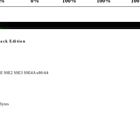
0%
0%
100%
100%
10
ack Edition
SE SSE2 SSE3 SSE4A x86-64
KBytes