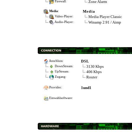
Zone Alarm
Firewall:
Media
Media
:
Media Player Classic
Video-Player:
Winamp 2.91 / Aimp
Audio-Player:
DSL
Anschluss:
3130 Kbps
DownStream:
406 Kbps
UpStream:
Router
Zugang:
1und1
Provider:
Einwahlsoftware: