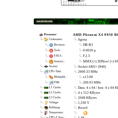
AMD Phenom X4 9950 Bl
Prozessor
:
Agena
Codename:
DR-B3
Revision:
0.0650 µ
Tech.:
F.2.3
F.M.S.:
MMX (+) 3DNow! (+) S
Instruct.:
Socket AM2+ (940)
Socket:
2600.33 MHz
CPU-Takt:
x13.00
Multiplik.:
200.03 MHz
FSB:
Data: 4 x 64 / Inst: 4 x 64 
L1 Cache:
4 x 512 KBytes
L2 Cache:
2048 KBytes
L3 Cache:
1,336 V
Voltage:
Boxed
Kühlung:
Temperatur:
1.48
CPU-Z Vers.: