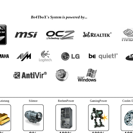
Be4TboX's System is powered by...
Leistung
Silence
RechenPower
GamingPower
Cooles 