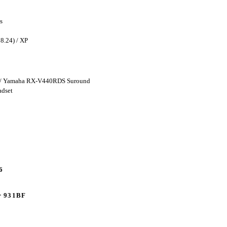
s
8.24) / XP
m / Yamaha RX-V440RDS Suround
adset
6
r 931BF