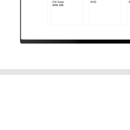
216 Sonic
8192
4096 MB
dsc
Schm0d
Intel Core i5 3570K
Intel Core i7 3770K
nVidia GeForce GTX
2x nVidia GeForce GTX
680
680
8192 MB
12288 MB