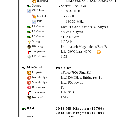
MMX SSE SSE2 SSE3 SSSE3 SSE4.
Instruct.:
Socket 1156 LGA
Socket:
3000.00 MHz
CPU-Takt:
x22.00
Multiplik.:
136.36 MHz
FSB:
Data: 4 x 32 / Inst: 4 x 32 KBytes
L1 Cache:
4 x 256 KBytes
L2 Cache:
8192 KBytes
L3 Cache:
1,2 Volt
Voltage:
Prolimatech Megahalems Rev. B
Kühlung:
Idle: 30°C Last: 49°C
Temperatur:
1.53
CPU-Z Vers.:
P55-UD6
MainBoard
:
nForce 790i Ultra SLI
Chipsatz:
Intel DMI Host Bridge rev 11
Northbridge:
Intel P55 rev 05
Southbridge:
F5
BiosVersion:
Idle: 31°C
Temperatur:
Lüfter
Kühlung:
2048 MB Kingston (10700)
RAM
:
2048 MB Kingston (10700)