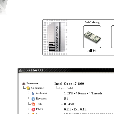
Preis/Leistung
50%
Intel Core i7 860
Prozessor
:
Lynnfield
Codename:
1 CPU - 4 Kerne - 4 Threads
Architekt.:
B1
Revision:
0.0450 µ
Tech.:
6.E.5 - Ext. 6.1E
F.M.S.: