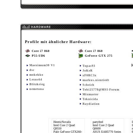
Profile mit ähnlicher Hardware:
Core i7 860
Core i7 860
P55-UD6
GeForce GTX 275
Maeximum30 V1
Topas93
dsc
JoKeR
mokekko
xF0RC3x
Lexus64
markus.nientiedt
Blitzkrieg
Scheich
nemetona
Tobi25778@MSI-Forum
Mixmaster
Teknicida
Raydiation
HereticNovalis
partyfred
Intel Core 2 Quad
Intel Core 2 Quad
Q9550
Q6600
Palit GeForce GTX260-
ASUS EAH5770 Series