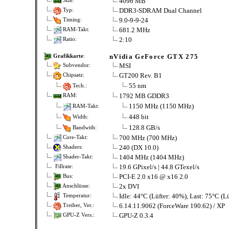
4096 MB
Size:
DDR3-SDRAM Dual Channel
Typ:
9.0-9-9-24
Timing:
681.2 MHz
RAM-Takt:
2:10
Ratio:
nVidia GeForce GTX 275
Grafikkarte
:
MSI
Subvendor:
GT200 Rev. B1
Chipsatz:
55 nm
Tech.:
1792 MB GDDR3
RAM:
1150 MHz (1150 MHz)
RAM-Takt:
448 bit
Width:
128.8 GB/s
Bandwith:
700 MHz (700 MHz)
Core-Takt:
240 (DX 10.0)
Shaders:
1404 MHz (1404 MHz)
Shader-Takt:
19.6 GPixel/s | 44.8 GTexel/s
Fillrate:
PCI-E 2.0 x16 @ x16 2.0
Bus:
2x DVI
Anschlüsse:
Idle: 44°C (Lüfter: 40%), Last: 75°C (L
Temperatur:
6.14.11.9062 (ForceWare 190.62) / XP
Treiber, Ver.:
GPU-Z 0.3.4
GPU-Z Vers.: