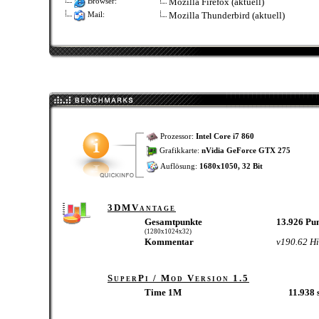
Mozilla Firefox (aktuell)
Browser:
Mozilla Thunderbird (aktuell)
Mail:
Prozessor:
Intel Core i7 860
Grafikkarte:
nVidia GeForce GTX 275
Auflösung:
1680x1050, 32 Bit
3DMVantage
Gesamtpunkte
13.926 Pu
(1280x1024x32)
Kommentar
v190.62 Hi
SuperPi / Mod Version 1.5
Time 1M
11.938 