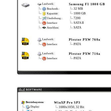
Samsung F1 1000 GB
Laufwerk:
32 MB
Beschreib.:
1000 GB
Kapazität:
7200
Umdrehung.:
SATA II
Interface:
SATA
Anschluss:
Plextor PXW 760a
Laufwerk:
PATA
Interface:
Plextor PXW 716a
Laufwerk:
PATA
Interface:
WinXP Pro SP3
Betriebssystem
:
1680x1050, 32 Bit
Display: