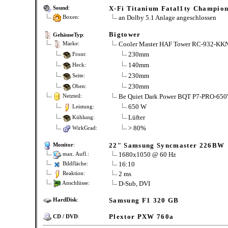
X-Fi Titanium Fatal1ty Champio
Sound
:
an Dolby 5.1 Anlage angeschlossen
Boxen:
Bigtower
GehäuseTyp
:
Cooler Master HAF Tower RC-932-KK
Marke:
230mm
Front:
140mm
Heck:
230mm
Seite:
230mm
Oben:
Be Quiet Dark Power BQT P7-PRO-65
Netzteil:
650 W
Leistung:
Lüfter
Kühlung:
> 80%
WirkGrad:
22" Samsung Syncmaster 226BW
Monitor
:
1680x1050 @ 60 Hz
max. Aufl.:
16:10
Bildfläche:
2 ms
Reaktion:
D-Sub, DVI
Anschlüsse:
Samsung F1 320 GB
HardDisk
:
Plextor PXW 760a
CD / DVD
: