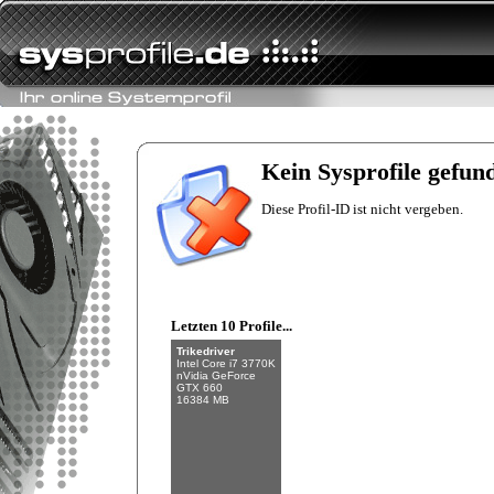
Fishman
Intel Core i7-6700K
NVIDIA GeForce
GTX 970
Kein Sysprofile gefun
32 GB (4 x 8 GB)
Diese Profil-ID ist nicht vergeben.
Letzten 10 Profile...
Trikedriver
Intel Core i7 3770K
nVidia GeForce
GTX 660
16384 MB