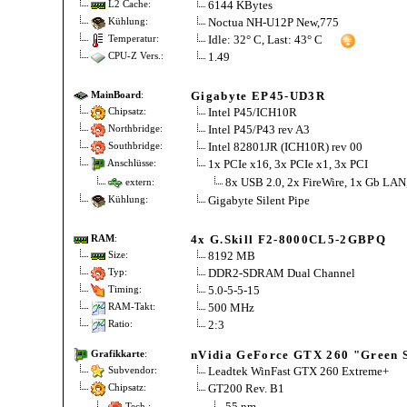
6144 KBytes
L2 Cache:
Noctua NH-U12P New,775
Kühlung:
Idle: 32° C, Last: 43° C
Temperatur:
1.49
CPU-Z Vers.:
Gigabyte EP45-UD3R
MainBoard
:
Intel P45/ICH10R
Chipsatz:
Intel P45/P43 rev A3
Northbridge:
Intel 82801JR (ICH10R) rev 00
Southbridge:
1x PCIe x16, 3x PCIe x1, 3x PCI
Anschlüsse:
8x USB 2.0, 2x FireWire, 1x Gb LAN
extern:
Gigabyte Silent Pipe
Kühlung:
4x G.Skill F2-8000CL5-2GBPQ
RAM
:
8192 MB
Size:
DDR2-SDRAM Dual Channel
Typ:
5.0-5-5-15
Timing:
500 MHz
RAM-Takt:
2:3
Ratio:
nVidia GeForce GTX 260 "Green Si
Grafikkarte
:
Leadtek WinFast GTX 260 Extreme+
Subvendor:
GT200 Rev. B1
Chipsatz:
55 nm
Tech.: