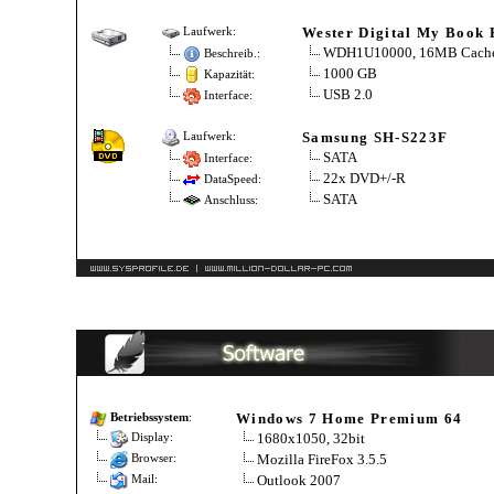
Wester Digital My Book 
Laufwerk:
WDH1U10000, 16MB Cach
Beschreib.:
1000 GB
Kapazität:
USB 2.0
Interface:
Samsung SH-S223F
Laufwerk:
SATA
Interface:
22x DVD+/-R
DataSpeed:
SATA
Anschluss:
Windows 7 Home Premium 64
Betriebssystem
:
1680x1050, 32bit
Display:
Mozilla FireFox 3.5.5
Browser:
Outlook 2007
Mail: