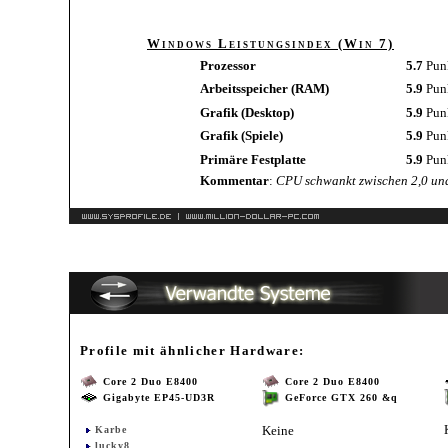
Windows Leistungsindex (Win 7)
Prozessor
5.7
Pun
Arbeitsspeicher (RAM)
5.9
Pun
Grafik (Desktop)
5.9
Pun
Grafik (Spiele)
5.9
Pun
Primäre Festplatte
5.9
Pun
Kommentar
:
CPU schwankt zwischen 2,0 un
Profile mit ähnlicher Hardware:
Core 2 Duo E8400
Core 2 Duo E8400
Gigabyte EP45-UD3R
GeForce GTX 260 &q
Keine
Karbe
lucky8