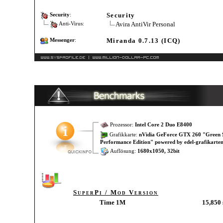
Security
Security
:
Avira AntiVir Personal
Anti-Virus:
Miranda 0.7.13 (ICQ)
Messenger
:
Prozessor:
Intel Core 2 Duo E8400
Grafikkarte:
nVidia GeForce GTX 260 "Green S
Performance Edition" powered by edel-grafikarten
Auflösung:
1680x1050, 32bit
SuperPi / Mod Version
Time 1M
15,850 