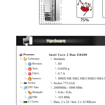
75%
Intel Core 2 Duo E8400
Prozessor
:
Wolfdale
Codename:
E0
Revision:
0.0450 µ
Tech.:
6.7.A
F.M.S.:
MMX SSE SSE2 SSE3 SSSE3 SSE4.
Instruct.:
Socket 775 LGA
Socket:
2000MHz / 3000 MHz
CPU-Takt:
6.0x / 9.0x
Multiplik.:
333 MHz
FSB:
Data: 2 x 32 / Inst: 2 x 32 KBytes
L1 Cache: