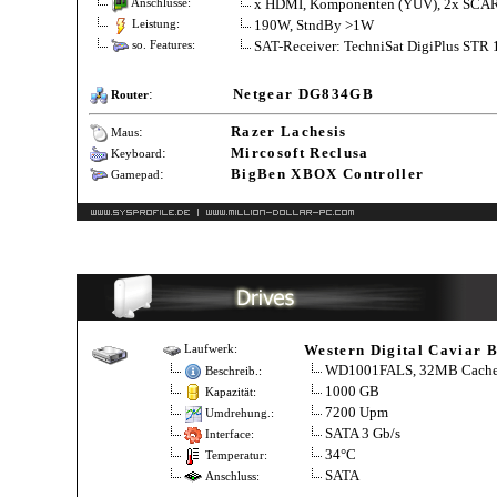
x HDMI, Komponenten (YUV), 2x SCART
Anschlüsse:
190W, StndBy >1W
Leistung:
SAT-Receiver: TechniSat DigiPlus STR 
so. Features:
:
Netgear DG834GB
Router
:
Razer Lachesis
Maus
:
Mircosoft Reclusa
Keyboard
:
BigBen XBOX Controller
Gamepad
Western Digital Caviar 
Laufwerk:
WD1001FALS, 32MB Cach
Beschreib.:
1000 GB
Kapazität:
7200 Upm
Umdrehung.:
SATA 3 Gb/s
Interface:
34°C
Temperatur:
SATA
Anschluss: