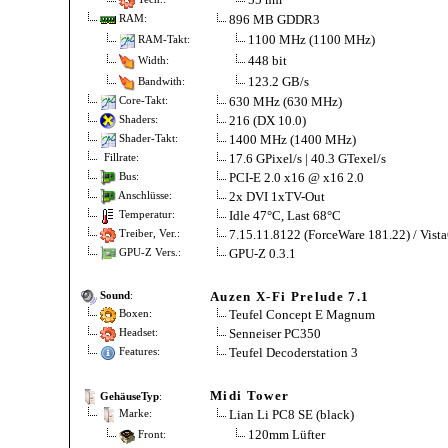
896 MB GDDR3
RAM:
1100 MHz (1100 MHz)
RAM-Takt:
448 bit
Width:
123.2 GB/s
Bandwith:
630 MHz (630 MHz)
Core-Takt:
216 (DX 10.0)
Shaders:
1400 MHz (1400 MHz)
Shader-Takt:
17.6 GPixel/s | 40.3 GTexel/s
Fillrate:
PCI-E 2.0 x16 @ x16 2.0
Bus:
2x DVI 1xTV-Out
Anschlüsse:
Idle 47°C, Last 68°C
Temperatur:
7.15.11.8122 (ForceWare 181.22) / Vist
Treiber, Ver.:
GPU-Z 0.3.1
GPU-Z Vers.:
Auzen X-Fi Prelude 7.1
Sound
:
Teufel Concept E Magnum
Boxen:
Senneiser PC350
Headset:
Teufel Decoderstation 3
Features:
Midi Tower
GehäuseTyp
:
Lian Li PC8 SE (black)
Marke:
120mm Lüfter
Front: