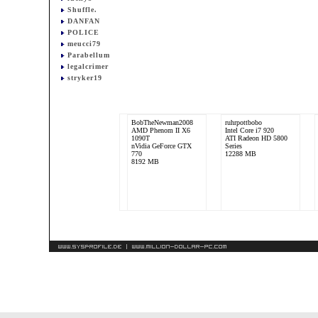
Shuffle.
DANFAN
POLICE
meucci79
Parabellum
legalcrimer
stryker19
BobTheNewman2008
ruhrpottbobo
AMD Phenom II X6
Intel Core i7 920
1090T
ATI Radeon HD 5800
nVidia GeForce GTX
Series
770
12288 MB
8192 MB
Adijact
AMD Ryzen 7 1700
ASUS ROG Strix
GeForce® GTX 1070
16384 MB