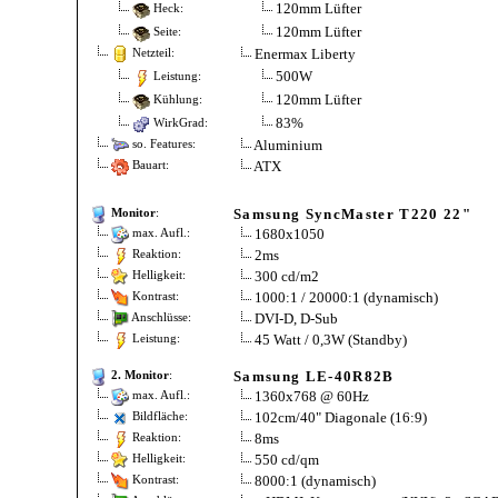
120mm Lüfter
Heck:
120mm Lüfter
Seite:
Enermax Liberty
Netzteil:
500W
Leistung:
120mm Lüfter
Kühlung:
83%
WirkGrad:
Aluminium
so. Features:
ATX
Bauart:
Samsung SyncMaster T220 22"
Monitor
:
1680x1050
max. Aufl.:
2ms
Reaktion:
300 cd/m2
Helligkeit:
1000:1 / 20000:1 (dynamisch)
Kontrast:
DVI-D, D-Sub
Anschlüsse:
45 Watt / 0,3W (Standby)
Leistung:
Samsung LE-40R82B
2. Monitor
:
1360x768 @ 60Hz
max. Aufl.:
102cm/40" Diagonale (16:9)
Bildfläche:
8ms
Reaktion:
550 cd/qm
Helligkeit:
8000:1 (dynamisch)
Kontrast: