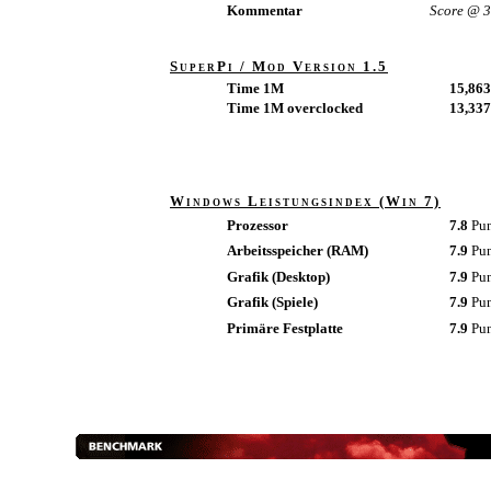
Kommentar
Score @ 
SuperPi / Mod Version 1.5
Time 1M
15,863
Time 1M overclocked
13,337
Windows Leistungsindex (Win 7)
Prozessor
7.8
Pu
Arbeitsspeicher (RAM)
7.9
Pu
Grafik (Desktop)
7.9
Pu
Grafik (Spiele)
7.9
Pu
Primäre Festplatte
7.9
Pu