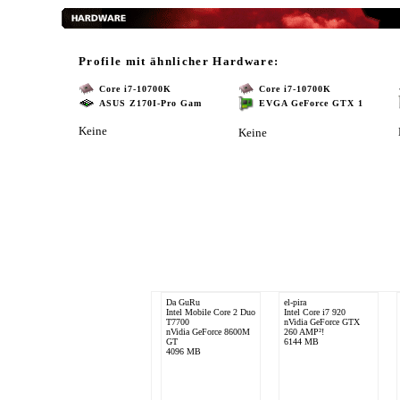
Profile mit ähnlicher Hardware:
Core i7-10700K
Core i7-10700K
ASUS Z170I-Pro Gam
EVGA GeForce GTX 1
Keine
Keine
Da GuRu
el-pira
Intel Mobile Core 2 Duo
Intel Core i7 920
T7700
nVidia GeForce GTX
nVidia GeForce 8600M
260 AMP²!
GT
6144 MB
4096 MB