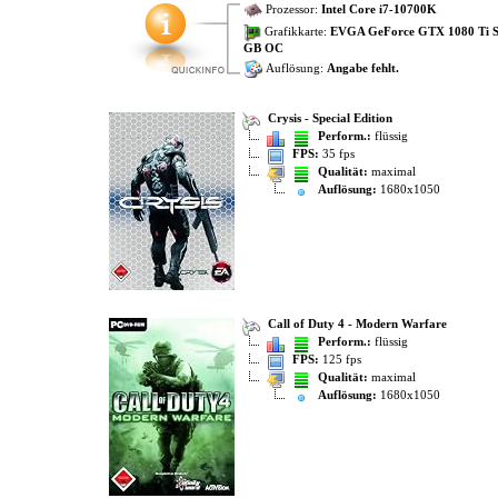
Prozessor:
Intel Core i7-10700K
Grafikkarte:
EVGA GeForce GTX 1080 Ti S
GB OC
Auflösung:
Angabe fehlt.
Crysis - Special Edition
Perform.:
flüssig
FPS:
35 fps
Qualität:
maximal
Auflösung:
1680x1050
Call of Duty 4 - Modern Warfare
Perform.:
flüssig
FPS:
125 fps
Qualität:
maximal
Auflösung:
1680x1050