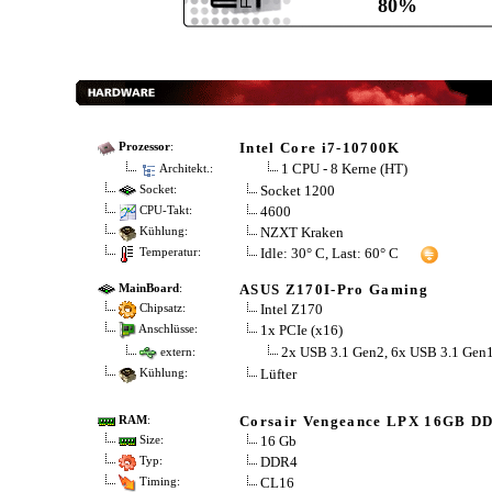
80%
Intel Core i7-10700K
Prozessor
:
1 CPU - 8 Kerne (HT)
Architekt.:
Socket 1200
Socket:
4600
CPU-Takt:
NZXT Kraken
Kühlung:
Idle: 30° C, Last: 60° C
Temperatur:
ASUS Z170I-Pro Gaming
MainBoard
:
Intel Z170
Chipsatz:
1x PCIe (x16)
Anschlüsse:
2x USB 3.1 Gen2, 6x USB 3.1 Gen
extern:
Lüfter
Kühlung:
Corsair Vengeance LPX 16GB D
RAM
:
16 Gb
Size:
DDR4
Typ:
CL16
Timing: