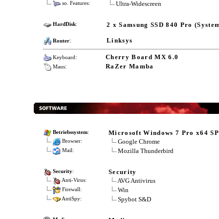
Ultra-Widescreen
so. Features:
2 x Samsung SSD 840 Pro (System)
HardDisk
:
:
Linksys
Router
:
Cherry Board MX 6.0
Keyboard
:
RaZer Mamba
Maus
Microsoft Windows 7 Pro x64 SP
Betriebssystem
:
Google Chrome
Browser:
Mozilla Thunderbird
Mail:
Security
Security
:
AVG Antivirus
Anti-Virus:
Win
Firewall:
Spybot S&D
AntiSpy: