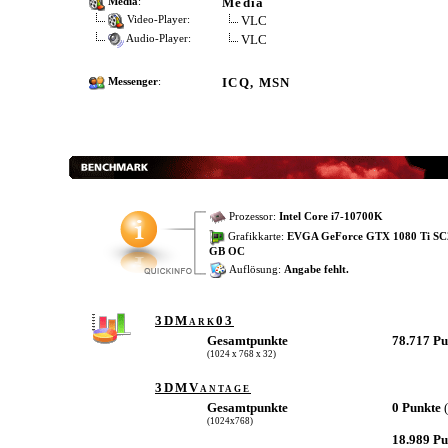
Media
Media
:
VLC
Video-Player:
VLC
Audio-Player:
ICQ, MSN
Messenger
:
Prozessor:
Intel Core i7-10700K
Grafikkarte:
EVGA GeForce GTX 1080 Ti SC
GB OC
Auflösung:
Angabe fehlt.
3DMark03
Gesamtpunkte
78.717 P
(1024 x 768 x 32)
3DMVantage
Gesamtpunkte
0 Punkte
(1024x768)
18.989 P