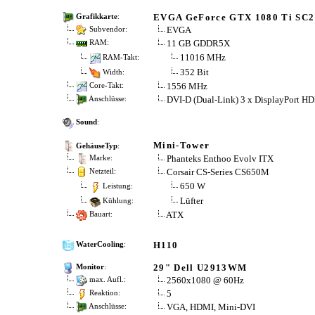
EVGA GeForce GTX 1080 Ti SC2
Grafikkarte
:
EVGA
Subvendor:
11 GB GDDR5X
RAM:
11016 MHz
RAM-Takt:
352 Bit
Width:
1556 MHz
Core-Takt:
DVI-D (Dual-Link) 3 x DisplayPort H
Anschlüsse:
Sound
:
Mini-Tower
GehäuseTyp
:
Phanteks Enthoo Evolv ITX
Marke:
Corsair CS-Series CS650M
Netzteil:
650 W
Leistung:
Lüfter
Kühlung:
ATX
Bauart:
H110
WaterCooling
:
29" Dell U2913WM
Monitor
:
2560x1080 @ 60Hz
max. Aufl.:
5
Reaktion:
VGA, HDMI, Mini-DVI
Anschlüsse: