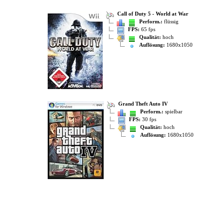
Call of Duty 5 - World at War
Perform.:
flüssig
FPS:
65 fps
Qualität:
hoch
Auflösung:
1680x1050
Grand Theft Auto IV
Perform.:
spielbar
FPS:
30 fps
Qualität:
hoch
Auflösung:
1680x1050