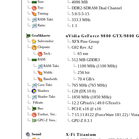
4096 MB
Size:
DDR2-SDRAM Dual Channel
Typ:
5.0-5-5-15
Timing:
333.3 MHz
RAM-Takt:
1:1
Ratio:
nVidia GeForce 9800 GTX/9800 
Grafikkarte
:
XFX Pine Group
Subvendor:
G92 Rev. A2
Chipsatz:
65 nm
Tech.:
512 MB GDDR3
RAM:
1100 MHz (1100 MHz)
RAM-Takt:
256 bit
Width:
70.4 GB/s
Bandwith:
765 MHz (765 MHz)
Core-Takt:
128 (DX 10.0)
Shaders:
1850 MHz (1850 MHz)
Shader-Takt:
12.2 GPixel/s | 49.0 GTexel/s
Fillrate:
PCI-E x16 @ x16
Bus:
7.15.11.8122 (ForceWare 181.22) / Vist
Treiber, Ver.:
GPU-Z 0.3.1
GPU-Z Vers.:
X-Fi Titanium
Sound
: