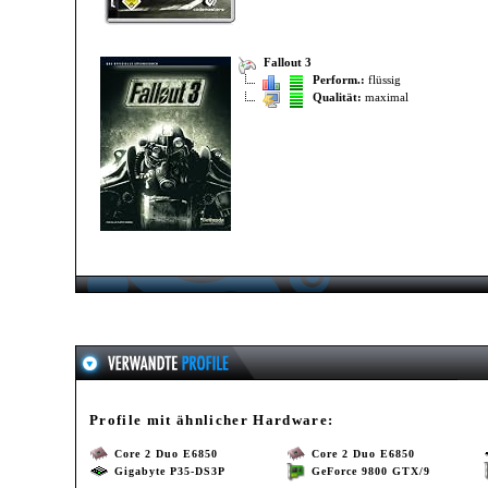
Fallout 3
Perform.:
flüssig
Qualität:
maximal
Profile mit ähnlicher Hardware:
Core 2 Duo E6850
Core 2 Duo E6850
Gigabyte P35-DS3P
GeForce 9800 GTX/9