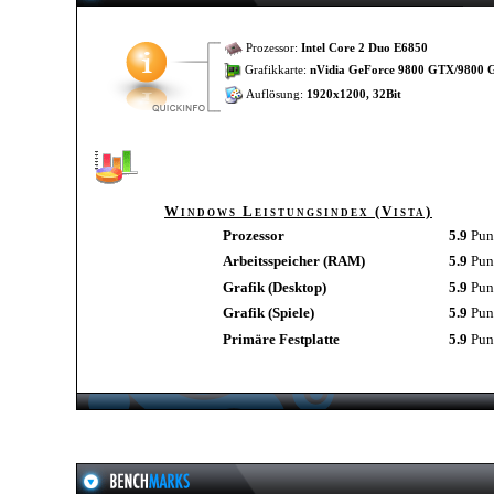
Prozessor:
Intel Core 2 Duo E6850
Grafikkarte:
nVidia GeForce 9800 GTX/9800
Auflösung:
1920x1200, 32Bit
Windows Leistungsindex (Vista)
Prozessor
5.9
Pun
Arbeitsspeicher (RAM)
5.9
Pun
Grafik (Desktop)
5.9
Pun
Grafik (Spiele)
5.9
Pun
Primäre Festplatte
5.9
Pun