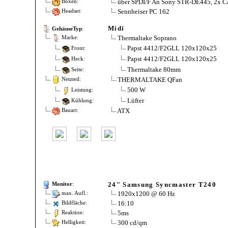
über SPDI/F An Sony STR-DE445, 2x C
Boxen:
Sennheiser PC 162
Headset:
Midi
GehäuseTyp
:
Thermaltake Soprano
Marke:
Papst 4412/F2GLL 120x120x25
Front:
Papst 4412/F2GLL 120x120x25
Heck:
Thermaltake 80mm
Seite:
THERMALTAKE QFan
Netzteil:
500 W
Leistung:
Lüfter
Kühlung:
ATX
Bauart:
24" Samsung Syncmaster T240
Monitor
:
1920x1200 @ 60 Hz
max. Aufl.:
16:10
Bildfläche:
5ms
Reaktion:
300 cd/qm
Helligkeit: