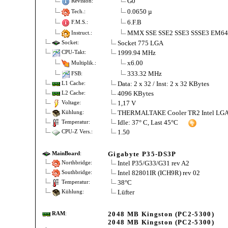
G0
Revision:
0.0650 µ
Tech.:
6.F.B
F.M.S.:
MMX SSE SSE2 SSE3 SSSE3 EM6
Instruct.:
Socket 775 LGA
Socket:
1999.94 MHz
CPU-Takt:
x6.00
Multiplik.:
333.32 MHz
FSB:
Data: 2 x 32 / Inst: 2 x 32 KBytes
L1 Cache:
4096 KBytes
L2 Cache:
1,17 V
Voltage:
THERMALTAKE Cooler TR2 Intel LG
Kühlung:
Idle: 37° C, Last 45°C
Temperatur:
1.50
CPU-Z Vers.:
Gigabyte P35-DS3P
MainBoard
:
Intel P35/G33/G31 rev A2
Northbridge:
Intel 82801IR (ICH9R) rev 02
Southbridge:
38°C
Temperatur:
Lüfter
Kühlung:
2048 MB Kingston (PC2-5300)
RAM
:
2048 MB Kingston (PC2-5300)