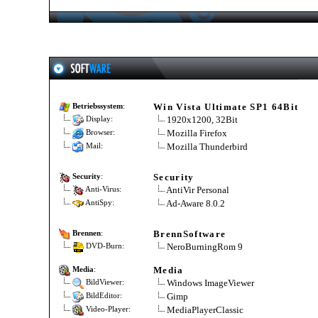
Win Vista Ultimate SP1 64Bit
Betriebssystem
:
1920x1200, 32Bit
Display:
Mozilla Firefox
Browser:
Mozilla Thunderbird
Mail:
Security
Security
:
AntiVir Personal
Anti-Virus:
Ad-Aware 8.0.2
AntiSpy:
BrennSoftware
Brennen
:
NeroBurningRom 9
DVD-Burn:
Media
Media
:
Windows ImageViewer
BildViewer:
Gimp
BildEditor:
MediaPlayerClassic
Video-Player: