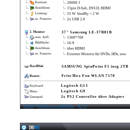
20000:1
Kontrast:
15pin D-Sub, DVI-D, HDMI
Anschlüsse:
55 W. StndBy < 2 W
Leistung:
2x USB 2.0
so. Features:
37" Samsung LE-37R81B
2. Monitor
:
1360*768
max. Aufl.:
16:9
Bildfläche:
über HDMI
Anschlüsse:
Externer Monitor für DVDs, HDs, usw
so. Features:
SAMSUNG SpinPoint F1 insg 2T
HardDisk
:
:
Fritz!Box Fon WLAN 7170
Router
:
Logitech G15
Keyboard
:
Logitech G9
Maus
:
2x PS2 Controller über Adapter
Gamepad