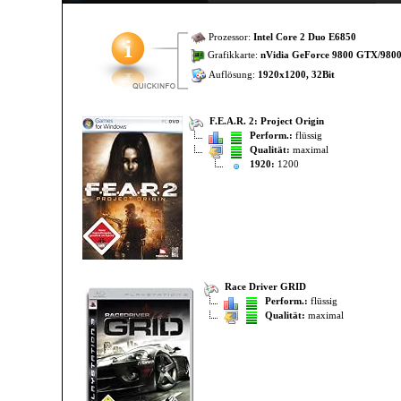
Prozessor:
Intel Core 2 Duo E6850
Grafikkarte:
nVidia GeForce 9800 GTX/980
Auflösung:
1920x1200, 32Bit
F.E.A.R. 2: Project Origin
Perform.:
flüssig
Qualität:
maximal
1920:
1200
Race Driver GRID
Perform.:
flüssig
Qualität:
maximal