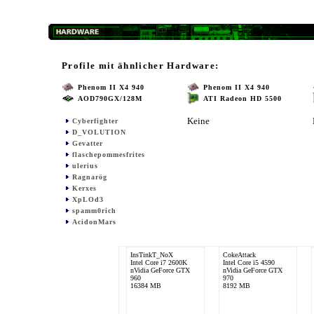
Profile mit ähnlicher Hardware:
Phenom II X4 940
Phenom II X4 940
AOD790GX/128M
ATI Radeon HD 5500
Keine
Cyberfighter
D_VOLUTION
Gevatter
flaschepommesfrites
ulerius
Ragnarög
Kerxes
XpLOd3
spamm0rich
AcidonMars
InsTinkT_NoX
CokeAttack
Intel Core i7 2600K
Intel Core i5 4590
nVidia GeForce GTX
nVidia GeForce GTX
960
970
16384 MB
8192 MB