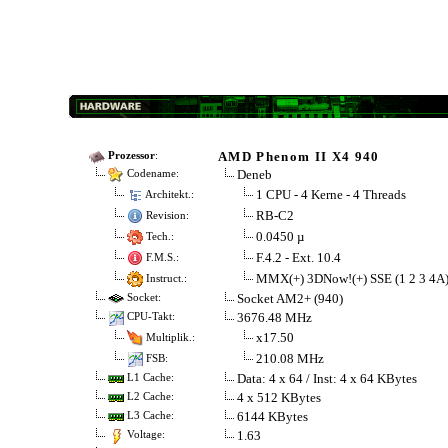
AMD Phenom II X4 940
Prozessor
:
Deneb
Codename:
1 CPU - 4 Kerne - 4 Threads
Architekt.:
RB-C2
Revision:
0.0450 µ
Tech.:
F.4.2 - Ext. 10.4
F.M.S.:
MMX(+) 3DNow!(+) SSE (1 2 3 4A
Instruct.:
Socket AM2+ (940)
Socket:
3676.48 MHz
CPU-Takt:
x17.50
Multiplik.:
210.08 MHz
FSB:
Data: 4 x 64 / Inst: 4 x 64 KBytes
L1 Cache:
4 x 512 KBytes
L2 Cache:
6144 KBytes
L3 Cache:
1.63
Voltage: