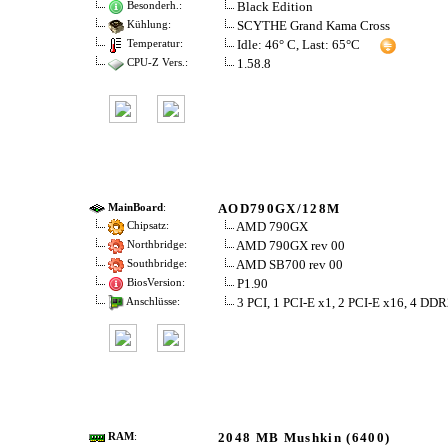
Black Edition
Besonderh.:
SCYTHE Grand Kama Cross
Kühlung:
Idle: 46° C, Last: 65°C
Temperatur:
1.58.8
CPU-Z Vers.:
AOD790GX/128M
MainBoard
:
AMD 790GX
Chipsatz:
AMD 790GX rev 00
Northbridge:
AMD SB700 rev 00
Southbridge:
P1.90
BiosVersion:
3 PCI, 1 PCI-E x1, 2 PCI-E x16, 4 D
Anschlüsse:
2048 MB Mushkin (6400)
RAM
: