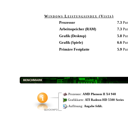
Windows Leistungsindex (Vista)
Prozessor
7.3
Pu
Arbeitsspeicher (RAM)
7.3
Pu
Grafik (Desktop)
5.8
Pu
Grafik (Spiele)
6.6
Pu
Primäre Festplatte
5.9
Pu
Prozessor:
AMD Phenom II X4 940
Grafikkarte:
ATI Radeon HD 5500 Series
Auflösung:
Angabe fehlt.