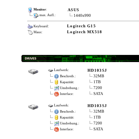
ASUS
Monitor
:
1440x990
max. Aufl.:
:
Logitech G15
Keyboard
:
Logitech MX518
Maus
HD103SJ
Laufwerk:
32MB
Beschreib.:
1TB
Kapazität:
7200
Umdrehung.:
SATA
Interface:
HD103SJ
Laufwerk:
32MB
Beschreib.:
1TB
Kapazität:
7200
Umdrehung.:
SATA
Interface: