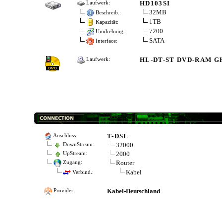
HD103SI
Laufwerk:
32MB
Beschreib.:
1TB
Kapazität:
7200
Umdrehung.:
SATA
Interface:
HL-DT-ST DVD-RAM G
Laufwerk:
T-DSL
Anschluss:
32000
DownStream:
2000
UpStream:
Router
Zugang:
Kabel
Verbind.:
Kabel-Deutschland
Provider: