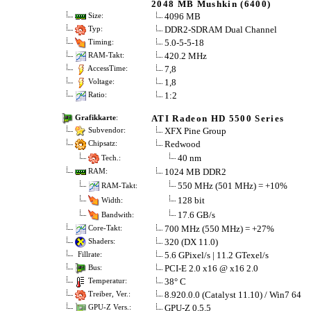
2048 MB Mushkin (6400)
4096 MB
Size:
DDR2-SDRAM Dual Channel
Typ:
5.0-5-5-18
Timing:
420.2 MHz
RAM-Takt:
7,8
AccessTime:
1,8
Voltage:
1:2
Ratio:
ATI Radeon HD 5500 Series
Grafikkarte
:
XFX Pine Group
Subvendor:
Redwood
Chipsatz:
40 nm
Tech.:
1024 MB DDR2
RAM:
550 MHz (501 MHz) = +10%
RAM-Takt:
128 bit
Width:
17.6 GB/s
Bandwith:
700 MHz (550 MHz) = +27%
Core-Takt:
320 (DX 11.0)
Shaders:
5.6 GPixel/s | 11.2 GTexel/s
Fillrate:
PCI-E 2.0 x16 @ x16 2.0
Bus:
38° C
Temperatur:
8.920.0.0 (Catalyst 11.10) / Win7 64
Treiber, Ver.:
GPU-Z 0.5.5
GPU-Z Vers.: