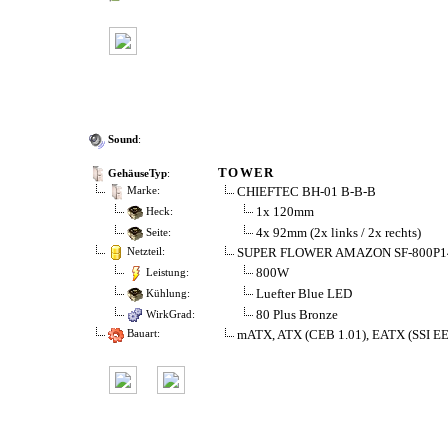
Sound
:
TOWER
GehäuseTyp
:
CHIEFTEC BH-01 B-B-B
Marke:
1x 120mm
Heck:
4x 92mm (2x links / 2x rechts)
Seite:
SUPER FLOWER AMAZON SF-800P
Netzteil:
800W
Leistung:
Luefter Blue LED
Kühlung:
80 Plus Bronze
WirkGrad:
mATX, ATX (CEB 1.01), EATX (SSI EE
Bauart: