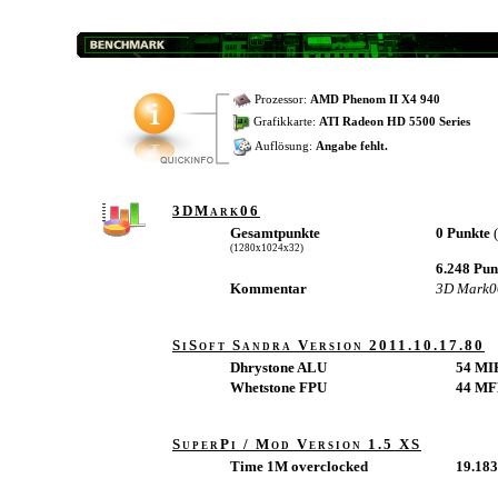
Prozessor:
AMD Phenom II X4 940
Grafikkarte:
ATI Radeon HD 5500 Series
Auflösung:
Angabe fehlt.
3DMark06
Gesamtpunkte
0 Punkte
(1280x1024x32)
6.248 Pu
Kommentar
3D Mark0
SiSoft Sandra Version 2011.10.17.80
Dhrystone ALU
54 MI
Whetstone FPU
44 M
SuperPi / Mod Version 1.5 XS
Time 1M overclocked
19.183