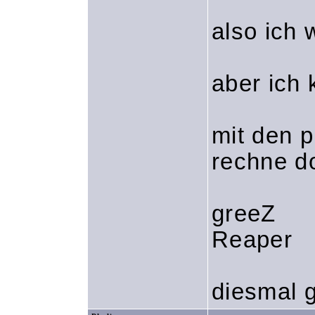
also ich 
aber ich
mit den p
rechne d
greeZ
Reaper
diesmal g