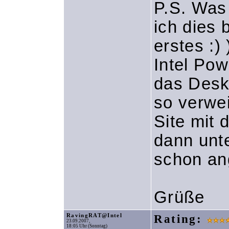
P.S. Was
ich dies 
erstes :)
Intel Pow
das Desk
so verwe
Site mit
dann unt
schon ang
Grüße
RavingRAT@Intel
Rating:
23.09.2007,
18:05 Uhr (Sonntag)