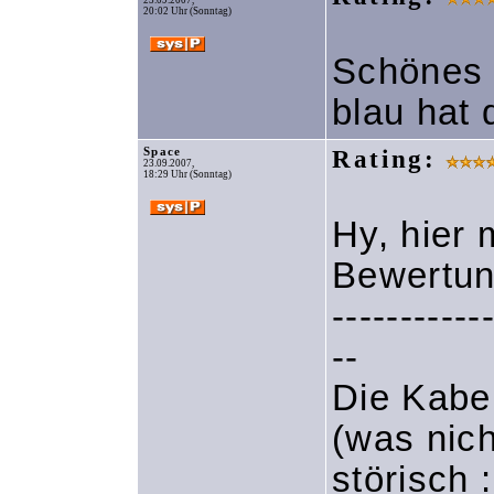
23.09.2007,
20:02 Uhr (Sonntag)
Schönes 
blau hat 
Space
Rating:
23.09.2007,
18:29 Uhr (Sonntag)
Hy, hier
Bewertu
-----------
--
Die Kabe
(was nich
störisch 