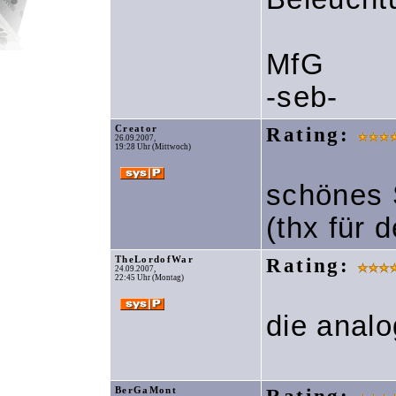
MfG
-seb-
Creator
Rating:
26.09.2007,
19:28 Uhr (Mittwoch)
schönes S
(thx für 
TheLordofWar
Rating:
24.09.2007,
22:45 Uhr (Montag)
die analo
BerGaMont