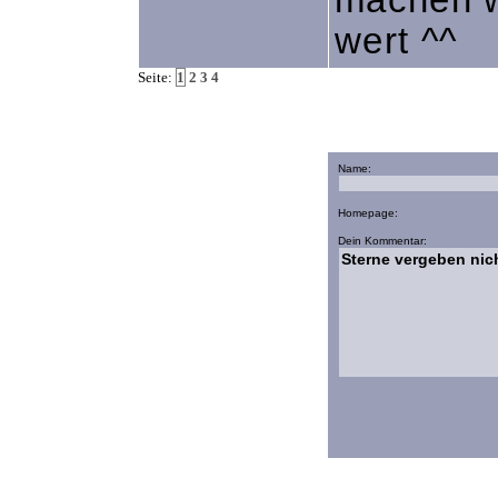
machen w
wert ^^
Seite:
1
2
3
4
Name:
Homepage:
Dein Kommentar: