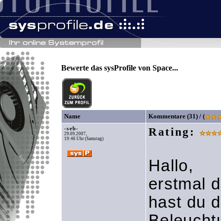
Bewerte das sysProfile von Space...
Name
Kommentare (31) / (
-seb-
Rating:
29.09.2007,
19:46 Uhr (Samstag)
Hallo,
erstmal 
hast du 
Beleucht