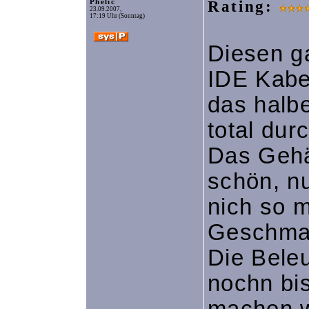
Phelic
Rating:
23.09.2007,
17:19 Uhr (Sonntag)
Diesen g
IDE Kabe
das halb
total dur
Das Gehäu
schön, n
nich so m
Geschma
Die Bele
nochn bi