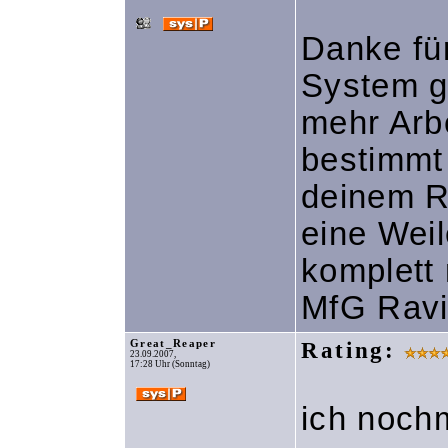
Danke für
System ga
mehr Arb
bestimmt 
deinem Re
eine Weil
komplett
MfG Ravi
Great_Reaper
Rating:
23.09.2007,
17:28 Uhr (Sonntag)
ich noch