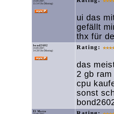
Rating:
24.09.2007,
15:54 Uhr (Montag)
ui das mi
gefällt mi
thx für d
bond2602
Rating:
24.09.2007,
14:28 Uhr (Montag)
das meist
2 gb ram
cpu kauf
sonst sc
bond260
El Matte
Rating: