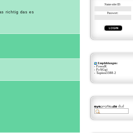
Name oder ID:
s richtig das es
Passwort:
Empfehlungen:
-
FreezR
-
FrAGgi
-
Tapion3388-2