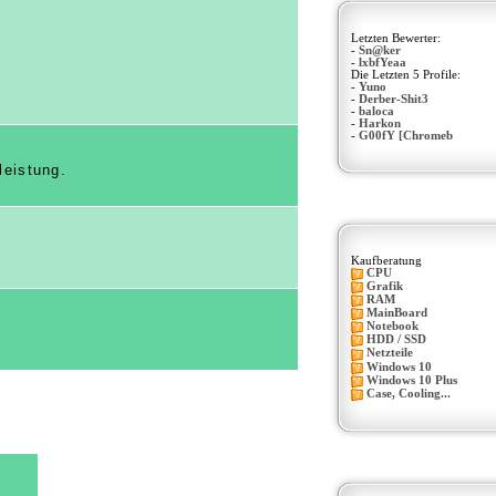
Letzten Bewerter:
-
Sn@ker
-
lxbfYeaa
Die Letzten 5 Profile:
-
Yuno
-
Derber-Shit3
-
baloca
-
Harkon
-
G00fY [Chromeb
eistung.
Kaufberatung
CPU
Grafik
RAM
MainBoard
Notebook
HDD / SSD
Netzteile
Windows 10
Windows 10 Plus
Case, Cooling...