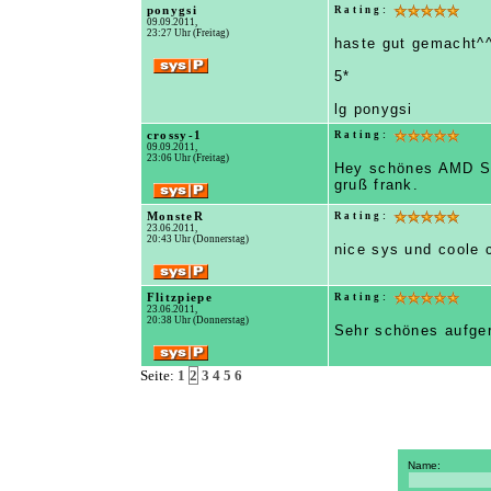
ponygsi
Rating:
09.09.2011,
23:27 Uhr (Freitag)
haste gut gemacht^
5*
lg ponygsi
crossy-1
Rating:
09.09.2011,
23:06 Uhr (Freitag)
Hey schönes AMD Sy
gruß frank.
MonsteR
Rating:
23.06.2011,
20:43 Uhr (Donnerstag)
nice sys und coole 
Flitzpiepe
Rating:
23.06.2011,
20:38 Uhr (Donnerstag)
Sehr schönes aufger
Seite:
1
2
3
4
5
6
Name: