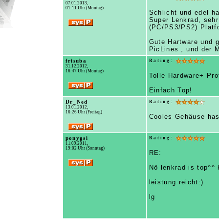
07.01.2013,
01:11 Uhr (Montag)
Schlicht und edel h
Super Lenkrad, sehr
(PC/PS3/PS2) Platf
Gute Hartware und gu
PicLines , und der 
frisuba
Rating:
31.12.2012,
16:47 Uhr (Montag)
Tolle Hardware+ Prof
Einfach Top!
Dr_Ned
Rating:
13.01.2012,
16:26 Uhr (Freitag)
Cooles Gehäuse hast
ponygsi
Rating:
11.09.2011,
19:02 Uhr (Sonntag)
RE:
Nö lenkrad is top^^
leistung reicht:)
lg