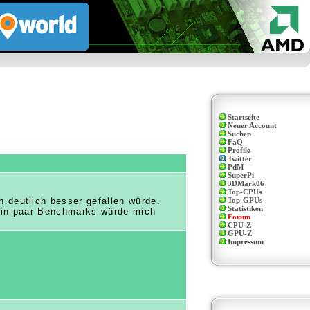
Startseite
Neuer Account
Suchen
FaQ
Profile
Twitter
PdM
SuperPi
3DMark06
Top-CPUs
 deutlich besser gefallen würde.
Top-GPUs
Statistiken
 ein paar Benchmarks würde mich
Forum
CPU-Z
GPU-Z
Impressum