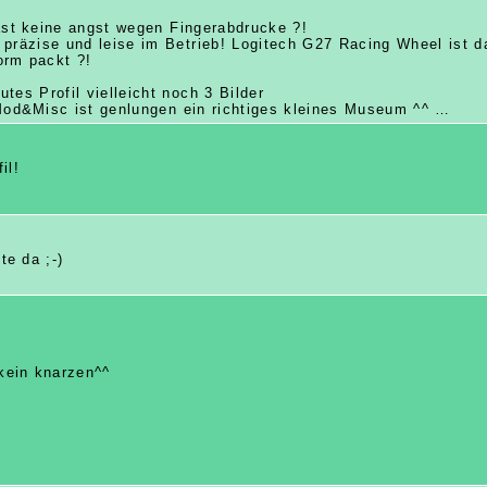
ast keine angst wegen Fingerabdrucke ?!
 präzise und leise im Betrieb! Logitech G27 Racing Wheel ist da
orm packt ?!
tes Profil vielleicht noch 3 Bilder
Mod&Misc ist genlungen ein richtiges kleines Museum ^^ …
il!
e da ;-)
 kein knarzen^^