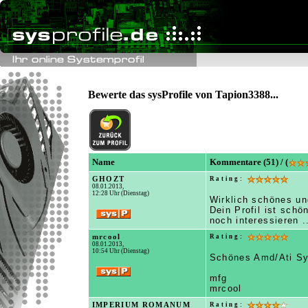
Bewerte das sysProfile von Tapion3388...
Name
Kommentare (51) / (
GHOZT
Rating:
08.01.2013,
12:28 Uhr (Dienstag)
Wirklich schönes un
Dein Profil ist sch
noch interessieren 
mrcool
Rating:
08.01.2013,
10:54 Uhr (Dienstag)
Schönes Amd/Ati Sys.
mfg
mrcool
IMPERIUM ROMANUM
Rating: