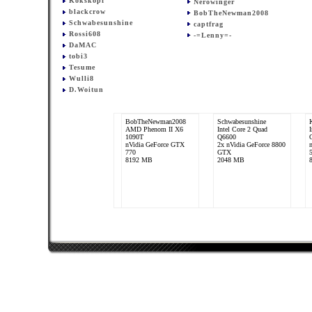
Kokskopf
Nerowinger
blackcrow
BobTheNewman2008
Schwabesunshine
captfrag
Rossi608
-=Lenny=-
DaMAC
tobi3
Tesume
Wulli8
D.Woitun
BobTheNewman2008
Schwabesunshine
AMD Phenom II X6
Intel Core 2 Quad
1090T
Q6600
nVidia GeForce GTX
2x nVidia GeForce 8800
770
GTX
8192 MB
2048 MB
D.Woitun
Intel Core i5 750
nVidia GeForce GTX
280
6144 MB