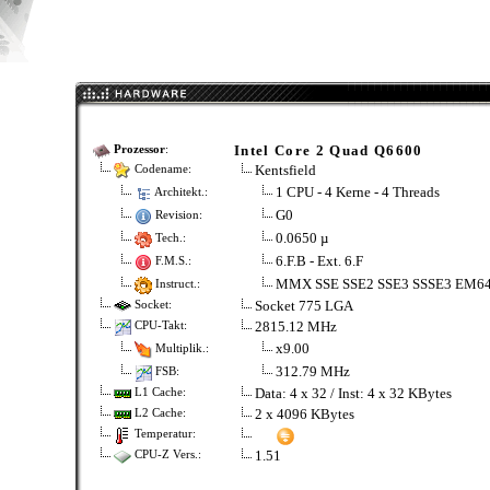
Intel Core 2 Quad Q6600
Prozessor
:
Kentsfield
Codename:
1 CPU - 4 Kerne - 4 Threads
Architekt.:
G0
Revision:
0.0650 µ
Tech.:
6.F.B - Ext. 6.F
F.M.S.:
MMX SSE SSE2 SSE3 SSSE3 EM6
Instruct.:
Socket 775 LGA
Socket:
2815.12 MHz
CPU-Takt:
x9.00
Multiplik.:
312.79 MHz
FSB:
Data: 4 x 32 / Inst: 4 x 32 KBytes
L1 Cache:
2 x 4096 KBytes
L2 Cache:
Temperatur:
1.51
CPU-Z Vers.: