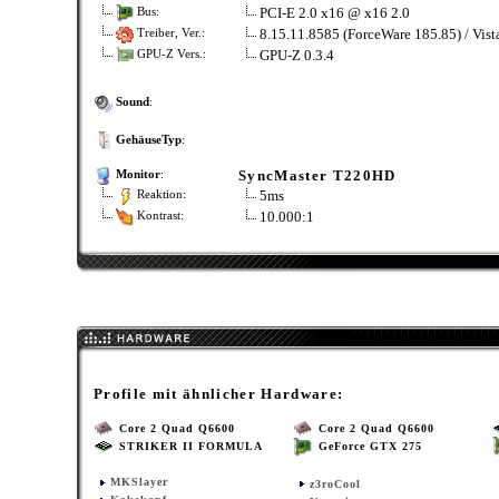
PCI-E 2.0 x16 @ x16 2.0
Bus:
8.15.11.8585 (ForceWare 185.85) / Vis
Treiber, Ver.:
GPU-Z 0.3.4
GPU-Z Vers.:
Sound
:
GehäuseTyp
:
SyncMaster T220HD
Monitor
:
5ms
Reaktion:
10.000:1
Kontrast:
Profile mit ähnlicher Hardware:
Core 2 Quad Q6600
Core 2 Quad Q6600
STRIKER II FORMULA
GeForce GTX 275
MKSlayer
z3roCool