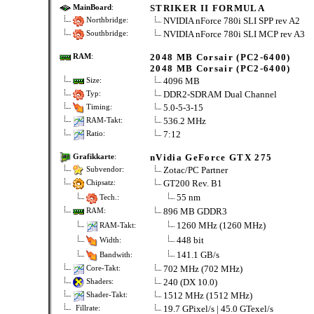
STRIKER II FORMULA
MainBoard
:
NVIDIA nForce 780i SLI SPP rev A2
Northbridge:
NVIDIA nForce 780i SLI MCP rev A3
Southbridge:
2048 MB Corsair (PC2-6400)
RAM
:
2048 MB Corsair (PC2-6400)
4096 MB
Size:
DDR2-SDRAM Dual Channel
Typ:
5.0-5-3-15
Timing:
536.2 MHz
RAM-Takt:
7:12
Ratio:
nVidia GeForce GTX 275
Grafikkarte
:
Zotac/PC Partner
Subvendor:
GT200 Rev. B1
Chipsatz:
55 nm
Tech.:
896 MB GDDR3
RAM:
1260 MHz (1260 MHz)
RAM-Takt:
448 bit
Width:
141.1 GB/s
Bandwith:
702 MHz (702 MHz)
Core-Takt:
240 (DX 10.0)
Shaders:
1512 MHz (1512 MHz)
Shader-Takt:
19.7 GPixel/s | 45.0 GTexel/s
Fillrate: