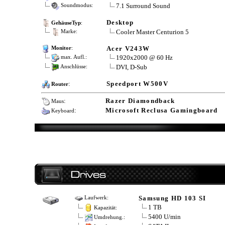
7.1 Surround Sound
Soundmodus:
Desktop
GehäuseTyp
:
Cooler Master Centurion 5
Marke:
Acer V243W
Monitor
:
1920x2000 @ 60 Hz
max. Aufl.:
DVI, D-Sub
Anschlüsse:
:
Speedport W500V
Router
:
Razer Diamondback
Maus
:
Microsoft Reclusa Gamingboard
Keyboard
Samsung HD 103 SI
Laufwerk:
1 TB
Kapazität:
5400 U/min
Umdrehung.: