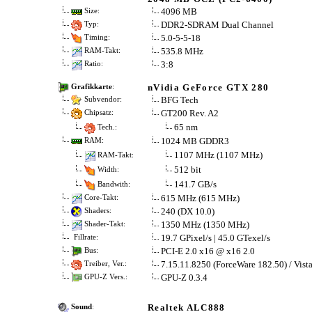
4096 MB
Size:
DDR2-SDRAM Dual Channel
Typ:
5.0-5-5-18
Timing:
535.8 MHz
RAM-Takt:
3:8
Ratio:
nVidia GeForce GTX 280
Grafikkarte
:
BFG Tech
Subvendor:
GT200 Rev. A2
Chipsatz:
65 nm
Tech.:
1024 MB GDDR3
RAM:
1107 MHz (1107 MHz)
RAM-Takt:
512 bit
Width:
141.7 GB/s
Bandwith:
615 MHz (615 MHz)
Core-Takt:
240 (DX 10.0)
Shaders:
1350 MHz (1350 MHz)
Shader-Takt:
19.7 GPixel/s | 45.0 GTexel/s
Fillrate:
PCI-E 2.0 x16 @ x16 2.0
Bus:
7.15.11.8250 (ForceWare 182.50) / Vist
Treiber, Ver.:
GPU-Z 0.3.4
GPU-Z Vers.:
Realtek ALC888
Sound
: