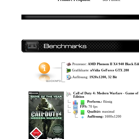
Prozessor:
AMD Phenom II X4 940 Black Edi
Grafikkarte:
nVidia GeForce GTX 280
Auflösung:
1920x1200, 32 Bit
Call of Duty 4: Modern Warfare - Game of
Edition
Perform.:
flüssig
FPS:
70 fps
Qualität:
maximal
Auflösung:
1600x1200