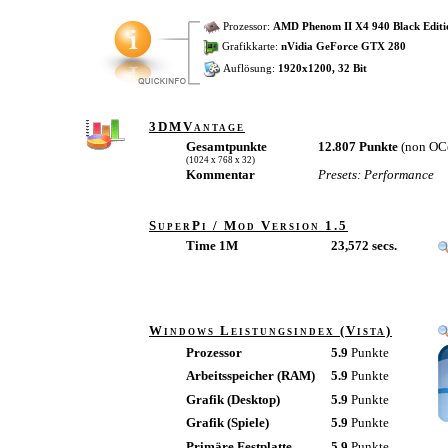
Prozessor:
AMD Phenom II X4 940 Black Editi
Grafikkarte:
nVidia GeForce GTX 280
Auflösung:
1920x1200, 32 Bit
3DMVantage
Gesamtpunkte
12.807 Punkte
(non OC
(1024 x 768 x 32)
Kommentar
Presets: Performance
SuperPi / Mod Version 1.5
Time 1M
23,572 secs.
Windows Leistungsindex (Vista)
Prozessor
5.9
Punkte
Arbeitsspeicher (RAM)
5.9
Punkte
Grafik (Desktop)
5.9
Punkte
Grafik (Spiele)
5.9
Punkte
Primäre Festplatte
5.9
Punkte