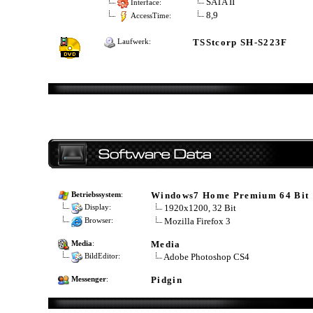
SATA II
Interface:
8,9
AccessTime:
TSStcorp SH-S223F
Laufwerk:
Windows7 Home Premium 64 Bit
Betriebssystem
:
1920x1200, 32 Bit
Display:
Mozilla Firefox 3
Browser:
Media
Media
:
Adobe Photoshop CS4
BildEditor:
Pidgin
Messenger
: