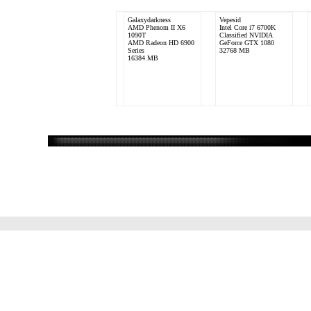
Galaxydarkness
Vepesid
AMD Phenom II X6
Intel Core i7 6700K
1090T
Classified NVIDIA
AMD Radeon HD 6900
GeForce GTX 1080
Series
32768 MB
16384 MB
Hanibal1202
DerArzt
Intel Core i5 3570K
AMD Phenom II x4 940
Asus GTX 580
ATI Radeon HD 4890
DirectCU II
6144 MB
16384MB