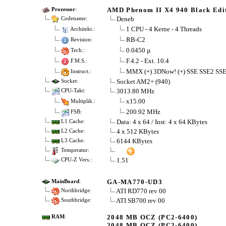
AMD Phenom II X4 940 Black Edi
Prozessor
:
Deneb
Codename:
1 CPU - 4 Kerne - 4 Threads
Architekt.:
RB-C2
Revision:
0.0450 µ
Tech.:
F.4.2 - Ext. 10.4
F.M.S.:
MMX (+) 3DNow! (+) SSE SSE2 SS
Instruct.:
Socket AM2+ (940)
Socket:
3013.80 MHz
CPU-Takt:
x15.00
Multiplik.:
200.92 MHz
FSB:
Data: 4 x 64 / Inst: 4 x 64 KBytes
L1 Cache:
4 x 512 KBytes
L2 Cache:
6144 KBytes
L3 Cache:
Temperatur:
1.51
CPU-Z Vers.:
GA-MA770-UD3
MainBoard
:
ATI RD770 rev 00
Northbridge:
ATI SB700 rev 00
Southbridge:
2048 MB OCZ (PC2-6400)
RAM
:
2048 MB OCZ (PC2-6400)