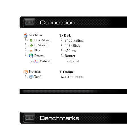
T-DSL
Anschluss:
3456 kBit/s
DownStream:
448kBit/s
UpStream:
<50 ms
Ping:
Router
Zugang:
Kabel
Verbind.:
T-Online
Provider:
T-DSL 6000
Tarif: