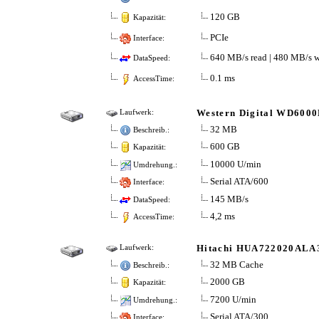
120 GB
Kapazität:
PCIe
Interface:
640 MB/s read | 480 MB/s w
DataSpeed:
0.1 ms
AccessTime:
Western Digital WD60
Laufwerk:
32 MB
Beschreib.:
600 GB
Kapazität:
10000 U/min
Umdrehung.:
Serial ATA/600
Interface:
145 MB/s
DataSpeed:
4,2 ms
AccessTime:
Hitachi HUA722020ALA
Laufwerk:
32 MB Cache
Beschreib.:
2000 GB
Kapazität:
7200 U/min
Umdrehung.:
Serial ATA/300
Interface: