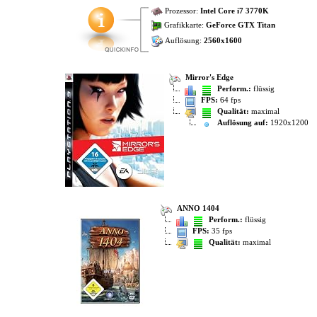
Prozessor:
Intel Core i7 3770K
Grafikkarte:
GeForce GTX Titan
Auflösung:
2560x1600
Mirror's Edge
Perform.:
flüssig
FPS:
64 fps
Qualität:
maximal
Auflösung auf:
1920x1200
ANNO 1404
Perform.:
flüssig
FPS:
35 fps
Qualität:
maximal