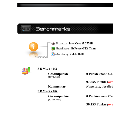
Prozessor:
Intel Core i7 3770K
Grafikkarte:
GeForce GTX Titan
Auflösung:
2560x1600
3DMark03
Gesamtpunkte
0 Punkte
(non OCe
(1024x768)
97.855 Punkte
(
ove
Kommentar
Kann sein, das die
3DMark06
Gesamtpunkte
0 Punkte
(non OCe
(1280x1024)
30.153 Punkte
(
ove