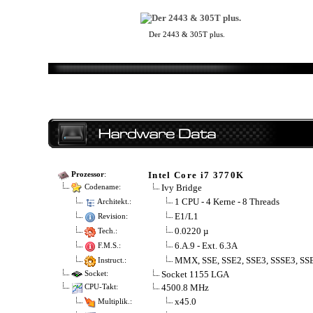
Der 2443 & 305T plus.
Intel Core i7 3770K
Prozessor
:
Ivy Bridge
Codename:
1 CPU - 4 Kerne - 8 Threads
Architekt.:
E1/L1
Revision:
0.0220 µ
Tech.:
6.A.9 - Ext. 6.3A
F.M.S.:
MMX, SSE, SSE2, SSE3, SSSE3, SSE
Instruct.:
Socket 1155 LGA
Socket:
4500.8 MHz
CPU-Takt:
x45.0
Multiplik.: