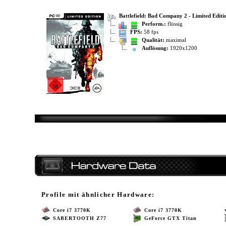
Battlefield: Bad Company 2 - Limited Editi
Perform.:
flüssig
FPS:
58 fps
Qualität:
maximal
Auflösung:
1920x1200
Profile mit ähnlicher Hardware:
Core i7 3770K
Core i7 3770K
SABERTOOTH Z77
GeForce GTX Titan