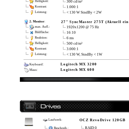
300 cd/m²
Helligkeit:
1.000:1
Kontrast:
< 130 W StndBy < 2W
Leistung:
27" SyncMaster 275T (Aktuell ein
2. Monitor
:
1920x1200 @ 75 Hz
max. Aufl.:
16:10
Bildfläche:
6 ms
Reaktion:
500 cd/m²
Helligkeit:
3.000:1
Kontrast:
< 130 W, StndBy < 1W
Leistung:
:
Logitech MX 3200
Keyboard
:
Logitech MX 600
Maus
OCZ RevoDrive 120GB
Laufwerk:
RAID 0
Beschreib.: