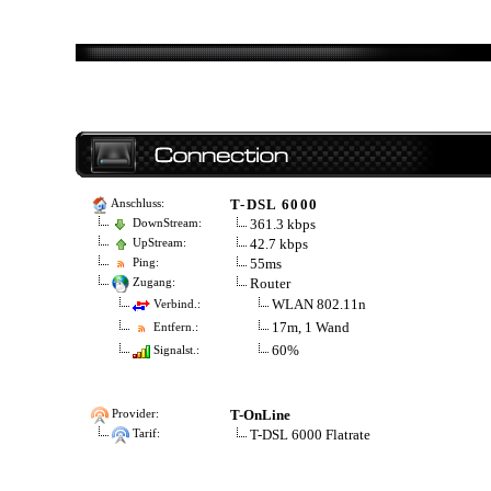
T-DSL 6000
Anschluss:
361.3 kbps
DownStream:
42.7 kbps
UpStream:
55ms
Ping:
Router
Zugang:
WLAN 802.11n
Verbind.:
17m, 1 Wand
Entfern.:
60%
Signalst.:
T-OnLine
Provider:
T-DSL 6000 Flatrate
Tarif: