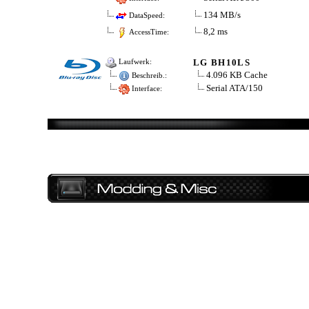
134 MB/s
DataSpeed:
8,2 ms
AccessTime:
LG BH10LS
Laufwerk:
4.096 KB Cache
Beschreib.:
Serial ATA/150
Interface: