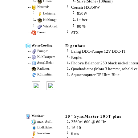
SilverStone (180mm)
Unten:
Corsair HX850W
Netzteil:
850W
Leistung:
Lüfter
Kühlung:
90 %
WirkGrad:
ATX
Bauart:
Eigenbau
WaterCooling
:
Laing DDC-Pumpe 12V DDC-1T
Pumpe:
Kupfer
Kühlkörper:
Phobya Balancer 250 black nickel inter
Ausgl.Beh.:
Quadradiator (Mora 3 kommt, sobald ve
Radiator:
Aquacomputer DP Ultra Blue
Kühlmittel:
30" SyncMaster 305T plus
Monitor
:
2560x1600 @ 60 Hz
max. Aufl.:
16:10
Bildfläche:
6 ms
Reaktion: