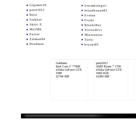
Gigamer18
Stormbringer!
peter1812
bloodhound01
Deisi
Evofan
Seekbat
Fischi
Aktiv-X
BloodsBoy
Mo1986
Terror4live
Furior
Minotauros
Zalman84
Torty-
Deadman
bryant82
Galdeano
peter1812
Intel Core i7 7700K
AMD Ryzen 7 1700
nVidia GeForce GTX
nVidia GeForce GTX
1080
1060 6GB
32768 MB
16384 MB
MEnergy86
BigAL_AUT
Intel Core i7-7700K
Intel Core i7 4790K
ASUS ROG STRIX
nVidia GeForce GTX
GTX 1080 OC
690
32768 MB
16384 MB