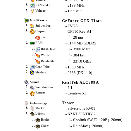
2133 MHz
RAM-Takt:
1.65 Volt
Voltage:
GeForce GTX Titan
Grafikkarte
:
EVGA
Subvendor:
GF110 Rev. A1
Chipsatz:
28 nm
Tech.:
6144 MB GDDR5
RAM:
3500 MHz
RAM-Takt:
384 bit
Width:
337.0 GB/s
Bandwith:
1000 MHz
Core-Takt:
2688 (DX 11.0)
Shaders:
RealTek ALC889A
Sound
:
7.1
Soundmodus:
Creative 5.1
Boxen:
Tower
GehäuseTyp
:
Silverstone RV01
Marke:
NZXT SENTRY 2
Lüfter:
Coolink SWiF2-120P (120mm)
Heck:
RaidMax (120mm)
Oben: