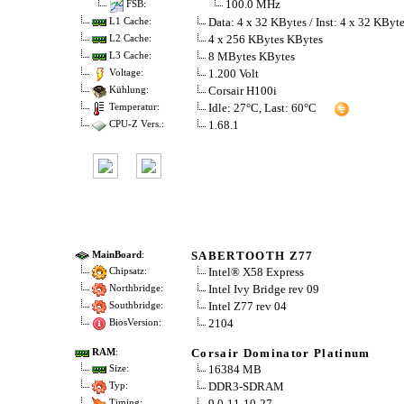
100.0 MHz
FSB:
Data: 4 x 32 KBytes / Inst: 4 x 32 KByt
L1 Cache:
4 x 256 KBytes KBytes
L2 Cache:
8 MBytes KBytes
L3 Cache:
1.200 Volt
Voltage:
Corsair H100i
Kühlung:
Idle: 27°C, Last: 60°C
Temperatur:
1.68.1
CPU-Z Vers.:
SABERTOOTH Z77
MainBoard
:
Intel® X58 Express
Chipsatz:
Intel Ivy Bridge rev 09
Northbridge:
Intel Z77 rev 04
Southbridge:
2104
BiosVersion:
Corsair Dominator Platinum
RAM
:
16384 MB
Size:
DDR3-SDRAM
Typ:
9.0-11-10-27
Timing: