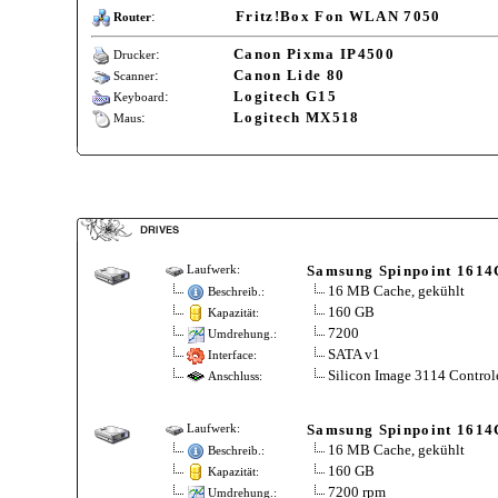
:
Fritz!Box Fon WLAN 7050
Router
:
Canon Pixma IP4500
Drucker
:
Canon Lide 80
Scanner
:
Logitech G15
Keyboard
:
Logitech MX518
Maus
Samsung Spinpoint 1614
Laufwerk:
16 MB Cache, gekühlt
Beschreib.:
160 GB
Kapazität:
7200
Umdrehung.:
SATA v1
Interface:
Silicon Image 3114 Control
Anschluss:
Samsung Spinpoint 1614
Laufwerk:
16 MB Cache, gekühlt
Beschreib.:
160 GB
Kapazität:
7200 rpm
Umdrehung.: