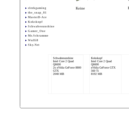
Keine
sleekgaming
the_snap_81
MasterD-Ace
Kokskopf
Schwabesunshine
Gamer_One
Mr.Schramme
Wulli8
Sky.Net
Schwabesunshine
Kokskopf
Intel Core 2 Quad
Intel Core 2 Quad
Q6600
Q6600
2x nVidia GeForce 8800
nVidia GeForce GTX
GTX
560 Ti
2048 MB
8192 MB
Mr.Schramme
Intel Core 2 Quad
Q6600
2 x nVidia GeForce
8800GT SLI
4096 MB