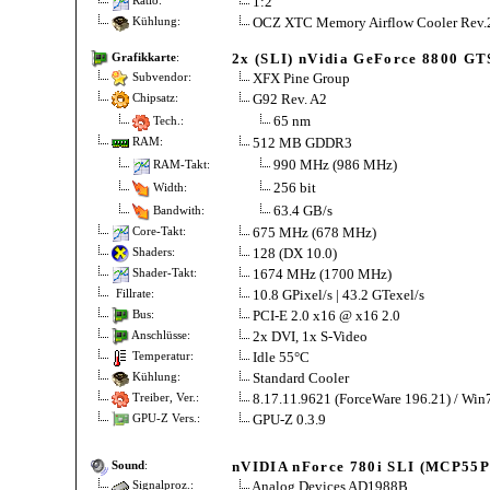
1:2
Ratio:
OCZ XTC Memory Airflow Cooler Rev.
Kühlung:
2x (SLI) nVidia GeForce 8800 GT
Grafikkarte
:
XFX Pine Group
Subvendor:
G92 Rev. A2
Chipsatz:
65 nm
Tech.:
512 MB GDDR3
RAM:
990 MHz (986 MHz)
RAM-Takt:
256 bit
Width:
63.4 GB/s
Bandwith:
675 MHz (678 MHz)
Core-Takt:
128 (DX 10.0)
Shaders:
1674 MHz (1700 MHz)
Shader-Takt:
10.8 GPixel/s | 43.2 GTexel/s
Fillrate:
PCI-E 2.0 x16 @ x16 2.0
Bus:
2x DVI, 1x S-Video
Anschlüsse:
Idle 55°C
Temperatur:
Standard Cooler
Kühlung:
8.17.11.9621 (ForceWare 196.21) / Win
Treiber, Ver.:
GPU-Z 0.3.9
GPU-Z Vers.:
nVIDIA nForce 780i SLI (MCP55PX
Sound
:
Analog Devices AD1988B
Signalproz.: