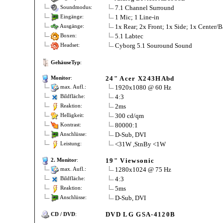
7.1 Channel Surround
Soundmodus:
1 Mic; 1 Line-in
Eingänge:
1x Rear; 2x Front; 1x Side; 1x Center/
Ausgänge:
5.1 Labtec
Boxen:
Cyborg 5.1 Souround Sound
Headset:
GehäuseTyp
:
24" Acer X243HAbd
Monitor
:
1920x1080 @ 60 Hz
max. Aufl.:
4:3
Bildfläche:
2ms
Reaktion:
300 cd/qm
Helligkeit:
80000:1
Kontrast:
D-Sub, DVI
Anschlüsse:
<31W ,StnBy <1W
Leistung:
19" Viewsonic
2. Monitor
:
1280x1024 @ 75 Hz
max. Aufl.:
4:3
Bildfläche:
5ms
Reaktion:
D-Sub, DVI
Anschlüsse:
DVD LG GSA-4120B
CD / DVD
: