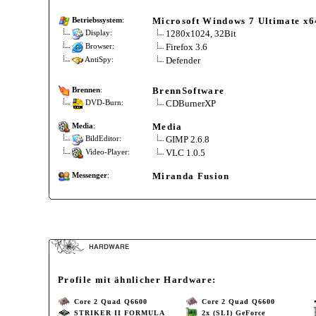
Microsoft Windows 7 Ultimate x64
Betriebssystem
:
1280x1024, 32Bit
Display:
Firefox 3.6
Browser:
Defender
AntiSpy:
BrennSoftware
Brennen
:
CDBurnerXP
DVD-Burn:
Media
Media
:
GIMP 2.6.8
BildEditor:
VLC 1.0.5
Video-Player:
Miranda Fusion
Messenger
:
Profile mit ähnlicher Hardware:
Core 2 Quad Q6600
Core 2 Quad Q6600
STRIKER II FORMULA
2x (SLI) GeForce