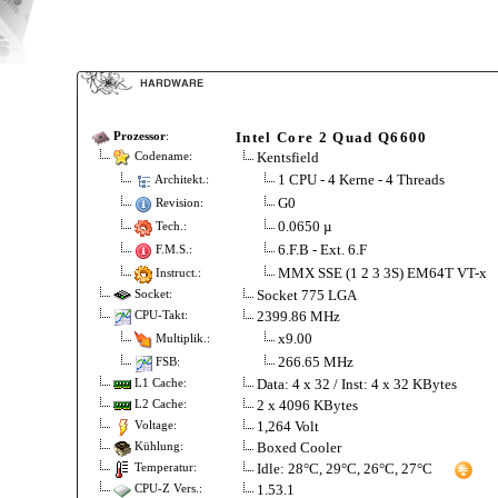
Intel Core 2 Quad Q6600
Prozessor
:
Kentsfield
Codename:
1 CPU - 4 Kerne - 4 Threads
Architekt.:
G0
Revision:
0.0650 µ
Tech.:
6.F.B - Ext. 6.F
F.M.S.:
MMX SSE (1 2 3 3S) EM64T VT-x
Instruct.:
Socket 775 LGA
Socket:
2399.86 MHz
CPU-Takt:
x9.00
Multiplik.:
266.65 MHz
FSB:
Data: 4 x 32 / Inst: 4 x 32 KBytes
L1 Cache:
2 x 4096 KBytes
L2 Cache:
1,264 Volt
Voltage:
Boxed Cooler
Kühlung:
Idle: 28°C, 29°C, 26°C, 27°C
Temperatur:
1.53.1
CPU-Z Vers.: