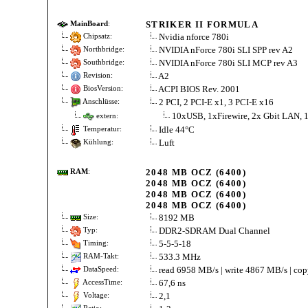
STRIKER II FORMULA
MainBoard
:
Nvidia nforce 780i
Chipsatz:
NVIDIA nForce 780i SLI SPP rev A2
Northbridge:
NVIDIA nForce 780i SLI MCP rev A3
Southbridge:
A2
Revision:
ACPI BIOS Rev. 2001
BiosVersion:
2 PCI, 2 PCI-E x1, 3 PCI-E x16
Anschlüsse:
10xUSB, 1xFirewire, 2x Gbit LAN, 
extern:
Idle 44°C
Temperatur:
Luft
Kühlung:
2048 MB OCZ (6400)
RAM
:
2048 MB OCZ (6400)
2048 MB OCZ (6400)
2048 MB OCZ (6400)
8192 MB
Size:
DDR2-SDRAM Dual Channel
Typ:
5-5-5-18
Timing:
533.3 MHz
RAM-Takt:
read 6958 MB/s | write 4867 MB/s | co
DataSpeed:
67,6 ns
AccessTime:
2,1
Voltage: