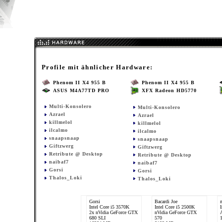
Profile mit ähnlicher Hardware:
Phenom II X4 955 B
Phenom II X4 955 B
ASUS M4A77TD PRO
XFX Radeon HD5770
Multi-Konsolero
Multi-Konsolero
Azrael
Azrael
killmelol
killmelol
ilcalmo
ilcalmo
snaapsnaap
snaapsnaap
Giftzwerg
Giftzwerg
Retribute @ Desktop
Retribute @ Desktop
naibaf7
naibaf7
Gorsi
Gorsi
Thalos_Loki
Thalos_Loki
Gorsi
Bacardi Joe
Intel Core i5 3570K
Intel Core i5 2500K
2x nVidia GeForce GTX
nVidia GeForce GTX
680 SLI
570