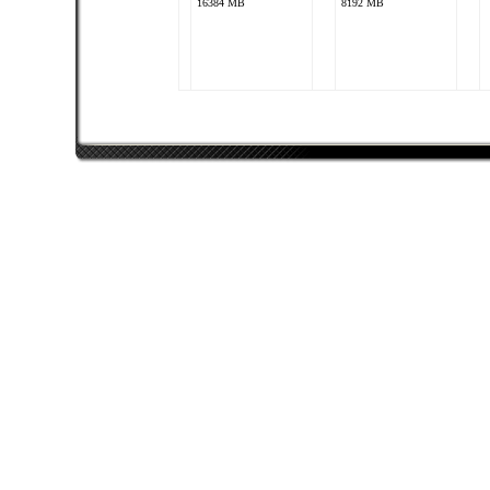
16384 MB
8192 MB
Wolff1975
Intel Core i7 5960X
nVidia GeForce GTX
TITAN X SLI ~Bios
edit~
32768 MB