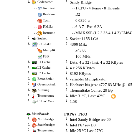
Sandy Bridge
Codename:
1 CPU - 4 Kerne - 8 Threads
Architekt.:
D2
Revision:
0.0320 µ
Tech.:
6.A.7 - Ext. 6.2A
F.M.S.:
MMX SSE (1 2 3 3S 4.1 4.2) EM6
Instruct.:
Socket 1155 LGA
Socket:
4300 MHz
CPU-Takt:
x43.00
Multiplik.:
100 MHz
FSB:
Data: 4 x 32 / Inst: 4 x 32 KBytes
L1 Cache:
4 x 256 KBytes
L2 Cache:
8192 KBytes
L3 Cache:
variabler Multiplikator
Besonderh.:
Höchstes bis jetzt 4727.63 MHz @ 1
Overclocked:
Thermaltake Contac 29 Bp
Kühlung:
Idle: 31°C, Last: 42°C
Temperatur:
1.58
CPU-Z Vers.:
P8P67 PRO
MainBoard
:
Intel Sandy Bridge rev 09
Northbridge:
Intel P67 rev B3
Southbridge:
Idle 25 °C Last 27°C
Temperatur: