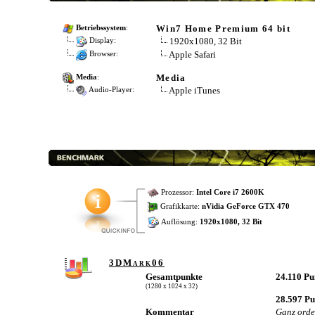
Win7 Home Premium 64 bit
Betriebssystem
:
1920x1080, 32 Bit
Display:
Apple Safari
Browser:
Media
Media
:
Apple iTunes
Audio-Player:
Prozessor:
Intel Core i7 2600K
Grafikkarte:
nVidia GeForce GTX 470
Auflösung:
1920x1080, 32 Bit
3DMark06
Gesamtpunkte
24.110 P
(1280 x 1024 x 32)
28.597 P
Kommentar
Ganz orde