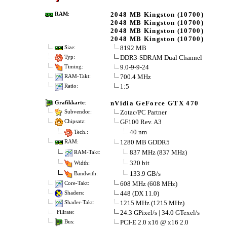
2048 MB Kingston (10700)
RAM
:
2048 MB Kingston (10700)
2048 MB Kingston (10700)
2048 MB Kingston (10700)
8192 MB
Size:
DDR3-SDRAM Dual Channel
Typ:
9.0-9-9-24
Timing:
700.4 MHz
RAM-Takt:
1:5
Ratio:
nVidia GeForce GTX 470
Grafikkarte
:
Zotac/PC Partner
Subvendor:
GF100 Rev. A3
Chipsatz:
40 nm
Tech.:
1280 MB GDDR5
RAM:
837 MHz (837 MHz)
RAM-Takt:
320 bit
Width:
133.9 GB/s
Bandwith:
608 MHz (608 MHz)
Core-Takt:
448 (DX 11.0)
Shaders:
1215 MHz (1215 MHz)
Shader-Takt:
24.3 GPixel/s | 34.0 GTexel/s
Fillrate:
PCI-E 2.0 x16 @ x16 2.0
Bus: