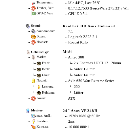
Idle 44°C, Last 76°C
Temperatur:
8.17.12.7533 (ForceWare 275.33) / Wi
Treiber, Ver.:
GPU-Z 0.5.4
GPU-Z Vers.:
RealTek HD Asus Onboard
Sound
:
7.1
Soundmodus:
Logitech Z323 2.1
Boxen:
Roccat Kulo
Headset:
Midi
GehäuseTyp
:
Antec 300
Marke:
2 x Enermax UCCL12 120mm
Front:
Antec 120mm
Heck:
Antec 140mm
Oben:
Axle 650 Watt Extreme Series
Netzteil:
650
Leistung:
Lüfter
Kühlung:
ATX
Bauart:
24" Asus VE248H
Monitor
:
1920x1080 @ 60Hz
max. Aufl.:
2ms
Reaktion:
10 000 000:1
Kontrast: