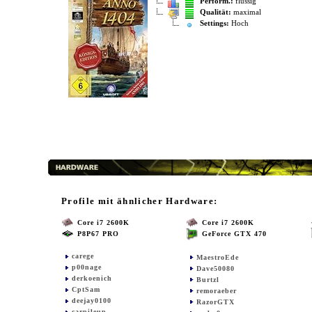
Perform.:
flüssig
Qualität:
maximal
Settings:
Hoch
Profile mit ähnlicher Hardware:
Core i7 2600K
Core i7 2600K
P8P67 PRO
GeForce GTX 470
carege
MaestroEde
p00nage
Dave50080
derkoenich
Burtzl
CptSam
remoraeber
deejay0100
RazorGTX
carpileup