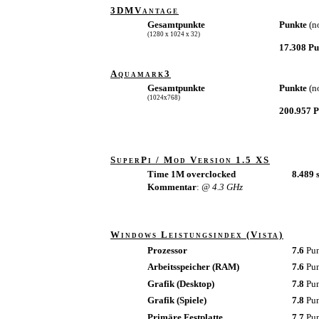
3DMVantage
Gesamtpunkte
Punkte
(n
(1280 x 1024 x 32)
17.308 P
Aquamark3
Gesamtpunkte
Punkte
(n
(1024x768)
200.957 
SuperPi / Mod Version 1.5 XS
Time 1M overclocked
8.489 s
Kommentar
:
@ 4.3 GHz
Windows Leistungsindex (Vista)
Prozessor
7.6
Pu
Arbeitsspeicher (RAM)
7.6
Pu
Grafik (Desktop)
7.8
Pu
Grafik (Spiele)
7.8
Pu
Primäre Festplatte
7.7
Pu