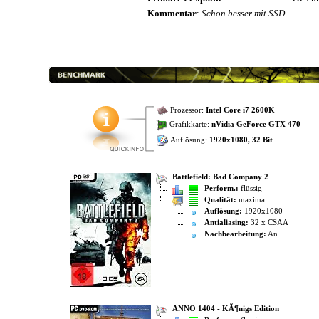
Kommentar
:
Schon besser mit SSD
Prozessor:
Intel Core i7 2600K
Grafikkarte:
nVidia GeForce GTX 470
Auflösung:
1920x1080, 32 Bit
Battlefield: Bad Company 2
Perform.:
flüssig
Qualität:
maximal
Auflösung:
1920x1080
Antialiasing:
32 x CSAA
Nachbearbeitung:
An
ANNO 1404 - KÃ¶nigs Edition