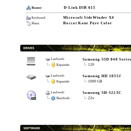
:
D-Link DIR 615
Router
:
Microsoft SideWinder X4
Keyboard
:
Roccat Kone Pure Color
Maus
Samsung SSD 840 Serie
Laufwerk:
120
Kapazität:
Samsung HD 103SJ
Laufwerk:
1000 GB
Kapazität:
Samsung SH-S223C
Laufwerk:
22x
Beschreib.: