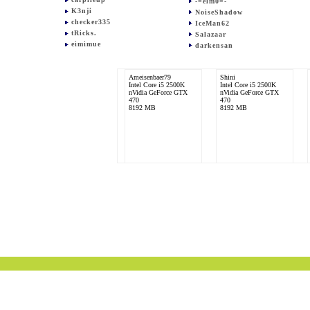
-=elm0=-
K3nji
NoiseShadow
checker335
IceMan62
tRicks.
Salazaar
eimimue
darkensan
Ameisenbaer79
Shini
Intel Core i5 2500K
Intel Core i5 2500K
nVidia GeForce GTX
nVidia GeForce GTX
470
470
8192 MB
8192 MB
schefei
remoraeber
Intel Core i7 2700K
Intel Core i7 2600K
nVidia GeForce GTX
2x nVidia GeForce GTX
670
470
16384 MB
8192 MB