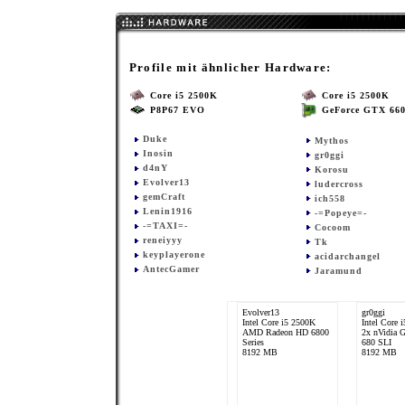
Profile mit ähnlicher Hardware:
Core i5 2500K
Core i5 2500K
P8P67 EVO
GeForce GTX 660
Duke
Mythos
Inosin
gr0ggi
d4nY
Korosu
Evolver13
ludercross
gemCraft
ich558
Lenin1916
-=Popeye=-
-=TAXI=-
Cocoom
reneiyyy
Tk
keyplayerone
acidarchangel
AntecGamer
Jaramund
Evolver13
gr0ggi
Intel Core i5 2500K
Intel Core 
AMD Radeon HD 6800
2x nVidia 
Series
680 SLI
8192 MB
8192 MB