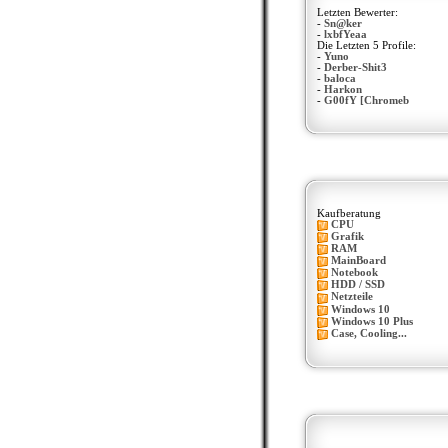
Letzten Bewerter:
-
Sn@ker
-
lxbfYeaa
Die Letzten 5 Profile:
-
Yuno
-
Derber-Shit3
-
baloca
-
Harkon
-
G00fY [Chromeb
Kaufberatung
CPU
Grafik
RAM
MainBoard
Notebook
HDD / SSD
Netzteile
Windows 10
Windows 10 Plus
Case, Cooling...