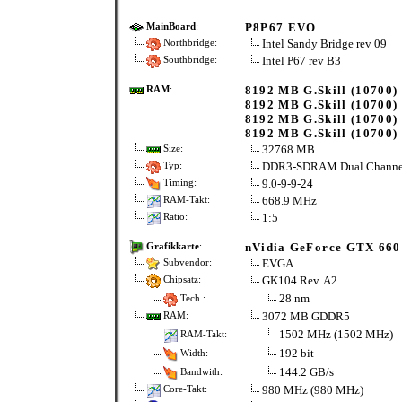
P8P67 EVO
MainBoard
:
Intel Sandy Bridge rev 09
Northbridge:
Intel P67 rev B3
Southbridge:
8192 MB G.Skill (10700)
RAM
:
8192 MB G.Skill (10700)
8192 MB G.Skill (10700)
8192 MB G.Skill (10700)
32768 MB
Size:
DDR3-SDRAM Dual Channe
Typ:
9.0-9-9-24
Timing:
668.9 MHz
RAM-Takt:
1:5
Ratio:
nVidia GeForce GTX 660
Grafikkarte
:
EVGA
Subvendor:
GK104 Rev. A2
Chipsatz:
28 nm
Tech.:
3072 MB GDDR5
RAM:
1502 MHz (1502 MHz)
RAM-Takt:
192 bit
Width:
144.2 GB/s
Bandwith:
980 MHz (980 MHz)
Core-Takt: