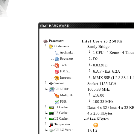
Intel Core i5 2500K
Prozessor
:
Sandy Bridge
Codename:
1 CPU - 4 Kerne - 4 Thre
Architekt.:
D2
Revision:
0.0320 µ
Tech.:
6.A.7 - Ext. 6.2A
F.M.S.:
MMX SSE (1 2 3 3S 4.1 
Instruct.:
Socket 1155 LGA
Socket:
1605.33 MHz
CPU-Takt:
x16.00
Multiplik.:
100.33 MHz
FSB:
Data: 4 x 32 / Inst: 4 x 32 K
L1 Cache:
4 x 256 KBytes
L2 Cache:
6144 KBytes
L3 Cache:
Temperatur:
1.61.2
CPU-Z Vers.: