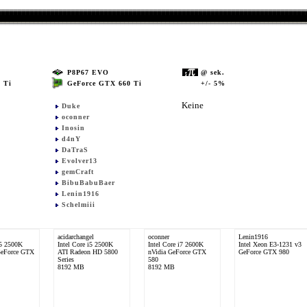
P8P67 EVO
@ sek.
GeForce GTX 660 Ti
+/- 5%
 Ti
Keine
Duke
oconner
Inosin
d4nY
DaTraS
Evolver13
gemCraft
BibuBabuBaer
Lenin1916
Schelmiii
acidarchangel
oconner
Lenin1916
i5 2500K
Intel Core i5 2500K
Intel Core i7 2600K
Intel Xeon E3-1231 v3
GeForce GTX
ATI Radeon HD 5800
nVidia GeForce GTX
GeForce GTX 980
Series
580
8192 MB
8192 MB