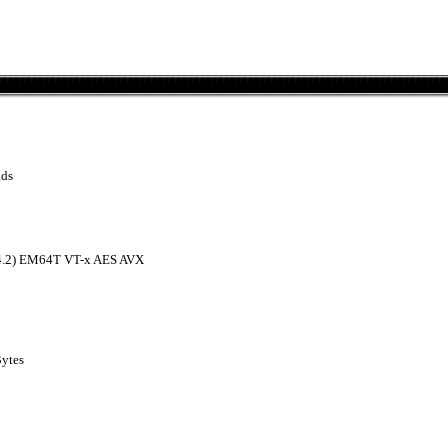
ads
4.2) EM64T VT-x AES AVX
Bytes