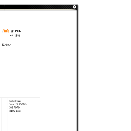
@ Pkt.
+/- 5%
Keine
Schelmiii
Intel i5 2500 k
Hd 7970
8192 MB