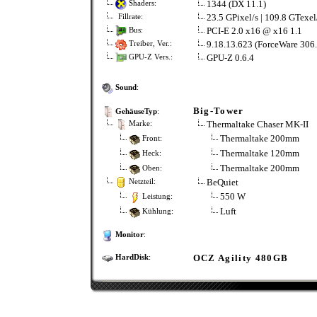
1344 (DX 11.1)
Shaders:
23.5 GPixel/s | 109.8 GTexel
Fillrate:
PCI-E 2.0 x16 @ x16 1.1
Bus:
9.18.13.623 (ForceWare 306.
Treiber, Ver.:
GPU-Z 0.6.4
GPU-Z Vers.:
Sound
:
Big-Tower
GehäuseTyp
:
Thermaltake Chaser MK-II
Marke:
Thermaltake 200mm
Front:
Thermaltake 120mm
Heck:
Thermaltake 200mm
Oben:
BeQuiet
Netzteil:
550 W
Leistung:
Luft
Kühlung:
Monitor
:
OCZ Agility 480GB
HardDisk
: