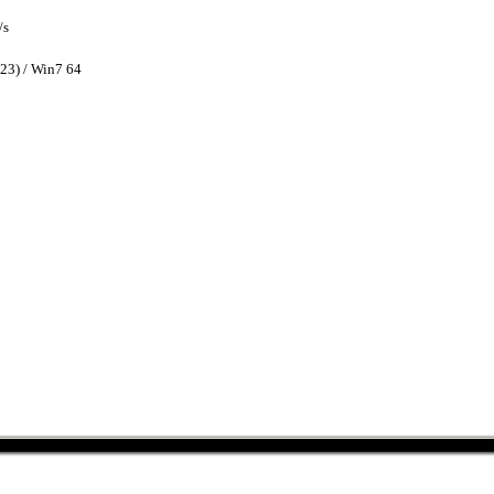
/s
23) / Win7 64