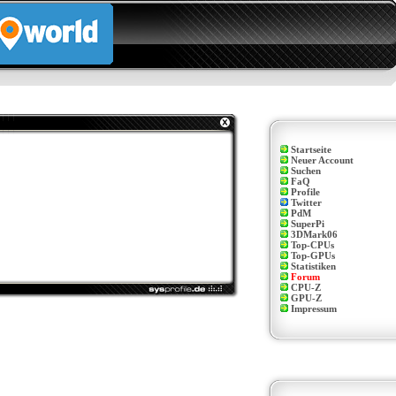
Startseite
Neuer Account
Suchen
FaQ
Profile
Twitter
PdM
SuperPi
3DMark06
Top-CPUs
Top-GPUs
Statistiken
Forum
CPU-Z
GPU-Z
Impressum