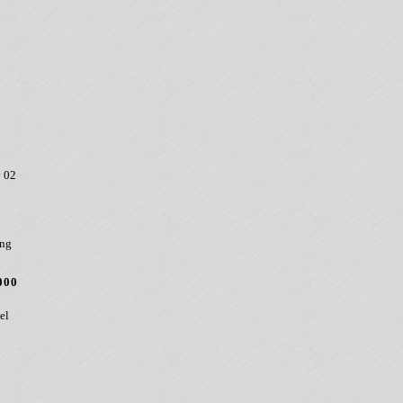
 02
ung
000
el