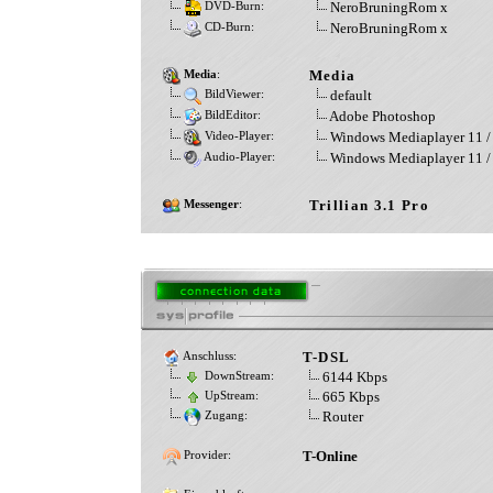
NeroBruningRom x
DVD-Burn:
NeroBruningRom x
CD-Burn:
Media
Media
:
default
BildViewer:
Adobe Photoshop
BildEditor:
Windows Mediaplayer 11 /
Video-Player:
Windows Mediaplayer 11 
Audio-Player:
Trillian 3.1 Pro
Messenger
:
T-DSL
Anschluss:
6144 Kbps
DownStream:
665 Kbps
UpStream:
Router
Zugang:
T-Online
Provider: