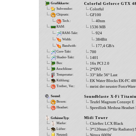
Colorful Geforce GTX 4
Grafikkarte
:
Colorful
Subvendor:
GF100
Chipsatz:
40nm
Tech.:
1536 MB
RAM:
924
RAM-Takt:
384Bit
Width:
177,4 GB/s
Bandwith:
700
Core-Takt:
1401
Shader-Takt:
16x PCI 2.0
Bus:
2*DVI
Anschlüsse:
33° Idle 56° Last
Temperatur:
EK Water Blocks EK-FC 4
Kühlung:
meist der neuster ForceWare
Treiber, Ver.:
Soundblaste X-Fi Titani
Sound
:
Teufel Magnum Conzept E
Boxen:
Speedlink Medusa Headset 5
Headset:
Midi Tower
GehäuseTyp
:
Chieftec LCX Black
Marke:
3*120mm (3*für Radiator) S
Lüfter:
Nitrox 600W
Netzteil: