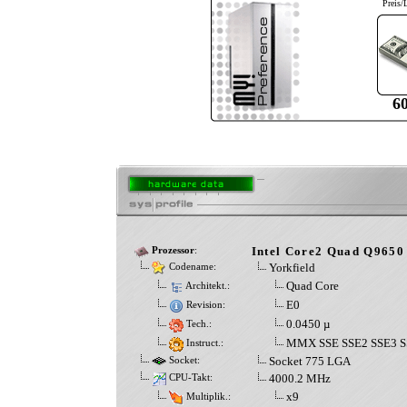
Preis/
6
Intel Core2 Quad Q9650
Prozessor
:
Yorkfield
Codename:
Quad Core
Architekt.:
E0
Revision:
0.0450 µ
Tech.:
MMX SSE SSE2 SSE3 S
Instruct.:
Socket 775 LGA
Socket:
4000.2 MHz
CPU-Takt:
x9
Multiplik.: