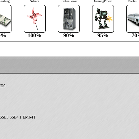
Leistung
Silence
RechenPower
GamingPower
Cooles 
0%
100%
90%
95%
70
 E0
SSE3 SSE4.1 EM64T