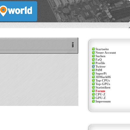
Startseite
Neuer Account
Suchen
FaQ
Profile
Twitter
PdM
SuperPi
3DMark06
Top-CPUs
Top-GPUs
Statistiken
Forum
CPU-Z
GPU-Z
Impressum