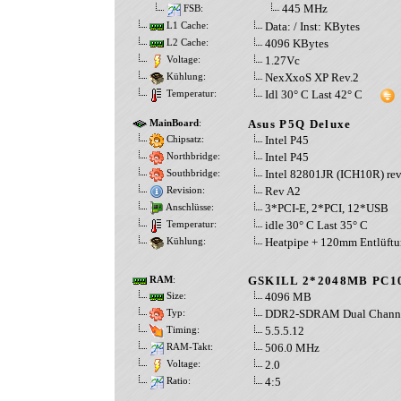
445 MHz
FSB:
Data: / Inst: KBytes
L1 Cache:
4096 KBytes
L2 Cache:
1.27Vc
Voltage:
NexXxoS XP Rev.2
Kühlung:
Idl 30° C Last 42° C
Temperatur:
Asus P5Q Deluxe
MainBoard
:
Intel P45
Chipsatz:
Intel P45
Northbridge:
Intel 82801JR (ICH10R) rev
Southbridge:
Rev A2
Revision:
3*PCI-E, 2*PCI, 12*USB
Anschlüsse:
idle 30° C Last 35° C
Temperatur:
Heatpipe + 120mm Entlüft
Kühlung:
GSKILL 2*2048MB PC1
RAM
:
4096 MB
Size:
DDR2-SDRAM Dual Chann
Typ:
5.5.5.12
Timing:
506.0 MHz
RAM-Takt:
2.0
Voltage:
4:5
Ratio: