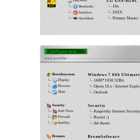
LG GSA-H20L
Laufwerk:
16x
Beschreib.:
SATA
Interface:
Primary Master
Anschluss:
Windows 7 64b Ultimate
Betriebssystem
:
1680*1050 32Bit
Display:
Opera 10.x / Internet Explo
Browser:
Outlook
Mail:
Security
Security
:
Kaspersky Internet Securit
Anti-Virus:
Router ;)
Firewall:
Ad-Aware
AntiSpy:
BrennSoftware
Brennen
: