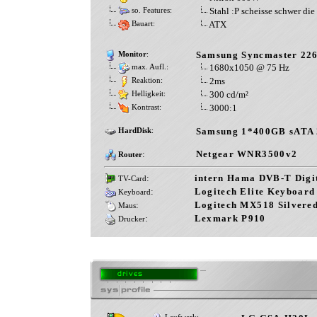
Stahl :P scheisse schwer die
so. Features:
ATX
Bauart:
Samsung Syncmaster 2
Monitor
:
1680x1050 @ 75 Hz
max. Aufl.:
2ms
Reaktion:
300 cd/m²
Helligkeit:
3000:1
Kontrast:
Samsung 1*400GB sATA 
HardDisk
:
:
Netgear WNR3500v2
Router
:
intern Hama DVB-T Digi
TV-Card
:
Logitech Elite Keyboard
Keyboard
:
Logitech MX518 Silvered
Maus
:
Lexmark P910
Drucker