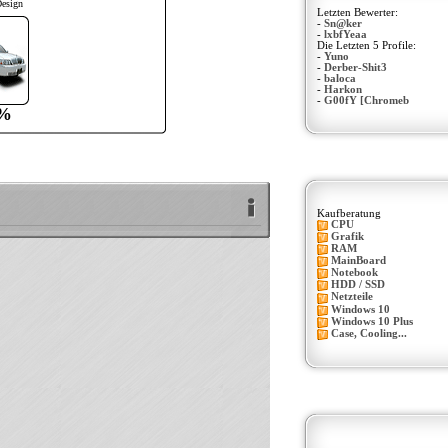
Design
Letzten Bewerter:
-
Sn@ker
-
lxbfYeaa
Die Letzten 5 Profile:
-
Yuno
-
Derber-Shit3
-
baloca
-
Harkon
-
G00fY [Chromeb
%
Kaufberatung
CPU
Grafik
RAM
MainBoard
Notebook
HDD / SSD
Netzteile
Windows 10
Windows 10 Plus
Case, Cooling...