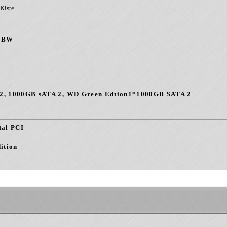
 Kiste
26BW
2, 1000GB sATA 2, WD Green Edtion1*1000GB SATA 2
tal PCI
ition