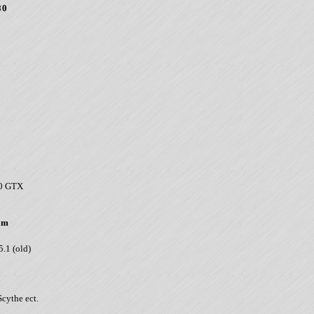
80
80 GTX
um
.1 (old)
cythe ect.