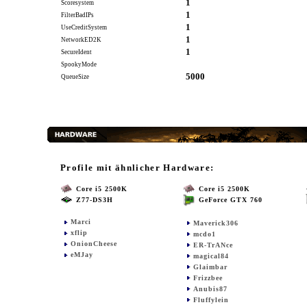
1
Scoresystem
1
FilterBadIPs
1
UseCreditSystem
1
NetworkED2K
1
SecureIdent
SpookyMode
5000
QueueSize
Profile mit ähnlicher Hardware:
Core i5 2500K
Core i5 2500K
Z77-DS3H
GeForce GTX 760
Marci
Maverick306
xflip
mcdo1
OnionCheese
ER-TrANce
eMJay
magical84
Glaimbar
Frizzbee
Anubis87
Fluffylein