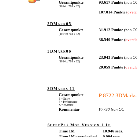
Gesamtpunkte
93.617 Punkte
(non O
(1024 x 768 x 32)
107.014 Punkte
(
overc
3DMark05
Gesamtpunkte
31.912 Punkte
(non O
(1024 x 768 x 32)
38.540 Punkte
(
overcl
3DMark06
Gesamtpunkte
23.943 Punkte
(non O
(1024 x 768 x 32)
29.059 Punkte
(
overcl
3DMarks 11
Gesamtpunkte
P 8722 3DMarks
E = Entry
P = Performance
X = eXtreme
Kommentar
P7790 Non OC
SuperPi / Mod Version 1.1e
Time 1M
10.946 secs.
Time 1M overclocked
9.064 secs.