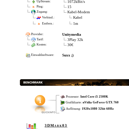
1072kBit/s
UpStream:
15
Ping:
Kabel-Modem
Zugang:
Kabel
Verbind.:
1m
Entfern.:
Unitymedia
Provider:
3Play 32k
Tarif:
30€
Kosten:
Suxx ;)
Einwahlsoftware:
Prozessor:
Intel Core i5 2500K
Grafikkarte:
nVidia GeForce GTX 760
Auflösung:
1920x1080 32bit 60Hz
3DMark03