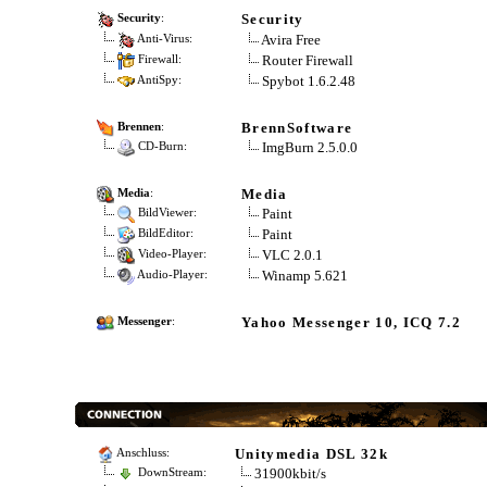
Security
Security
:
Avira Free
Anti-Virus:
Router Firewall
Firewall:
Spybot 1.6.2.48
AntiSpy:
BrennSoftware
Brennen
:
ImgBurn 2.5.0.0
CD-Burn:
Media
Media
:
Paint
BildViewer:
Paint
BildEditor:
VLC 2.0.1
Video-Player:
Winamp 5.621
Audio-Player:
Yahoo Messenger 10, ICQ 7.2
Messenger
:
Unitymedia DSL 32k
Anschluss:
31900kbit/s
DownStream: