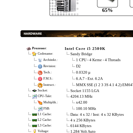
65%
Intel Core i5 2500K
Prozessor
:
Sandy Bridge
Codename:
1 CPU - 4 Kerne - 4 Threads
Architekt.:
D2
Revision:
0.0320 µ
Tech.:
6.A.7 - Ext. 6.2A
F.M.S.:
MMX SSE (1 2 3 3S 4.1 4.2) EM6
Instruct.:
Socket 1155 LGA
Socket:
4204.13 MHz
CPU-Takt:
x42.00
Multiplik.:
100.10 MHz
FSB:
Data: 4 x 32 / Inst: 4 x 32 KBytes
L1 Cache:
4 x 256 KBytes
L2 Cache:
6144 KBytes
L3 Cache:
1.284 Volt Auto
Voltage: