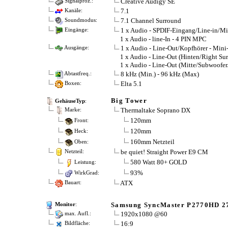
Creative Audigy SE
Signalproz.:
7.1
Kanäle:
7.1 Channel Surround
Soundmodus:
1 x Audio - SPDIF-Eingang/Line-in/M
Eingänge:
1 x Audio - line-In - 4 PIN MPC
1 x Audio - Line-Out/Kopfhörer - Min
Ausgänge:
1 x Audio - Line-Out (Hinten/Right Su
1 x Audio - Line-Out (Mitte/Subwoofer
8 kHz (Min.) - 96 kHz (Max)
Abtastfreq.:
Elta 5.1
Boxen:
Big Tower
GehäuseTyp
:
Thermaltake Soprano DX
Marke:
120mm
Front:
120mm
Heck:
160mm Netzteil
Oben:
be quiet! Straight Power E9 CM
Netzteil:
580 Watt 80+ GOLD
Leistung:
93%
WirkGrad:
ATX
Bauart:
Samsung SyncMaster P2770HD 2
Monitor
:
1920x1080 @60
max. Aufl.:
16:9
Bildfläche: