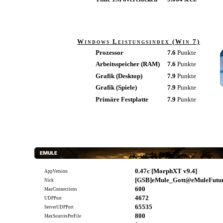
Windows Leistungsindex (Win 7)
Prozessor
7.6
Punkte
Arbeitsspeicher (RAM)
7.6
Punkte
Grafik (Desktop)
7.9
Punkte
Grafik (Spiele)
7.9
Punkte
Primäre Festplatte
7.9
Punkte
0.47c [MorphXT v9.4]
AppVersion
[GSB]eMule_Gott@eMuleFutur
Nick
600
MaxConnections
4672
UDPPort
65535
ServerUDPPort
800
MaxSourcesPerFile