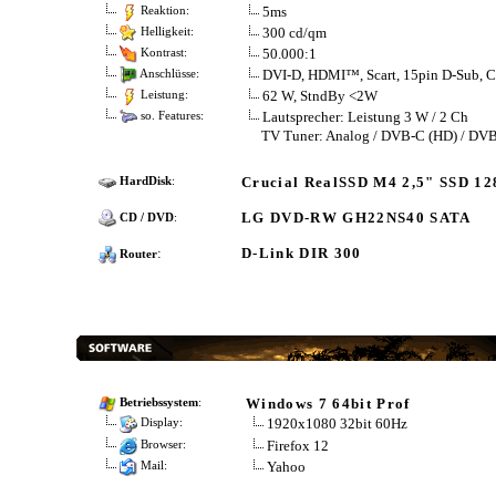
5ms
Reaktion:
300 cd/qm
Helligkeit:
50.000:1
Kontrast:
DVI-D, HDMI™, Scart, 15pin D-Sub, 
Anschlüsse:
62 W, StndBy <2W
Leistung:
Lautsprecher: Leistung 3 W / 2 Ch
so. Features:
TV Tuner: Analog / DVB-C (HD) / DV
Crucial RealSSD M4 2,5" SSD 1
HardDisk
:
LG DVD-RW GH22NS40 SATA
CD / DVD
:
:
D-Link DIR 300
Router
Windows 7 64bit Prof
Betriebssystem
:
1920x1080 32bit 60Hz
Display:
Firefox 12
Browser:
Yahoo
Mail: