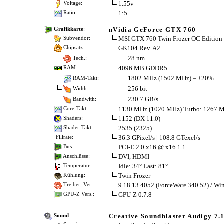
1.55v
Voltage:
1:5
Ratio:
nVidia GeForce GTX 760
Grafikkarte
:
MSI GTX 760 Twin Frozer OC Edition
Subvendor:
GK104 Rev. A2
Chipsatz:
28 nm
Tech.:
4096 MB GDDR5
RAM:
1802 MHz (1502 MHz) = +20%
RAM-Takt:
256 bit
Width:
230.7 GB/s
Bandwith:
1130 MHz (1020 MHz) Turbo: 1267 M
Core-Takt:
1152 (DX 11.0)
Shaders:
2535 (2325)
Shader-Takt:
36.3 GPixel/s | 108.8 GTexel/s
Fillrate:
PCI-E 2.0 x16 @ x16 1.1
Bus:
DVI, HDMI
Anschlüsse:
Idle: 34° Last: 81°
Temperatur:
Twin Frozer
Kühlung:
9.18.13.4052 (ForceWare 340.52) / Wi
Treiber, Ver.:
GPU-Z 0.7.8
GPU-Z Vers.:
Creative Soundblaster Audigy 7.1
Sound
: