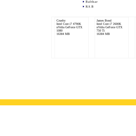
Balthar
RA B
Cruelty
James Bond
Intel Core i7 4790K
Intel Core i7 2600K
nVidia GeForce GTX
nVidia GeForce GTX
1080
750 Ti
16384 MB
16384 MB
ER-TrANce
Fluffylein
Intel Core i5 2500K
Intel Core i5 2500K
nVidia GeForce GTX
nVidia GeForce GTX
760
760
16384 MB
6144 MB