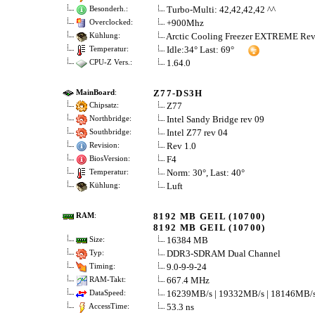
Turbo-Multi: 42,42,42,42 ^^
Besonderh.:
+900Mhz
Overclocked:
Arctic Cooling Freezer EXTREME Rev
Kühlung:
Idle:34° Last: 69°
Temperatur:
1.64.0
CPU-Z Vers.:
Z77-DS3H
MainBoard
:
Z77
Chipsatz:
Intel Sandy Bridge rev 09
Northbridge:
Intel Z77 rev 04
Southbridge:
Rev 1.0
Revision:
F4
BiosVersion:
Norm: 30°, Last: 40°
Temperatur:
Luft
Kühlung:
8192 MB GEIL (10700)
RAM
:
8192 MB GEIL (10700)
16384 MB
Size:
DDR3-SDRAM Dual Channel
Typ:
9.0-9-9-24
Timing:
667.4 MHz
RAM-Takt:
16239MB/s | 19332MB/s | 18146MB/
DataSpeed:
53.3 ns
AccessTime: