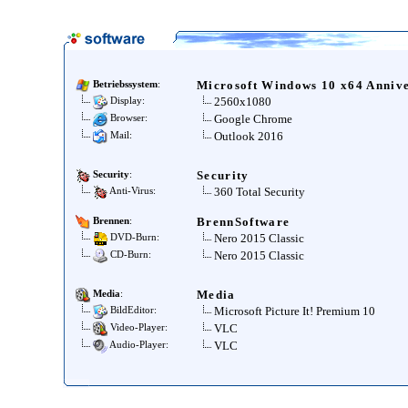
Microsoft Windows 10 x64 Anniv
Betriebssystem
:
2560x1080
Display:
Google Chrome
Browser:
Outlook 2016
Mail:
Security
Security
:
360 Total Security
Anti-Virus:
BrennSoftware
Brennen
:
Nero 2015 Classic
DVD-Burn:
Nero 2015 Classic
CD-Burn:
Media
Media
:
Microsoft Picture It! Premium 10
BildEditor:
VLC
Video-Player:
VLC
Audio-Player: