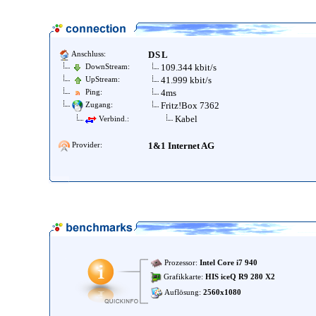
DSL
Anschluss:
109.344 kbit/s
DownStream:
41.999 kbit/s
UpStream:
4ms
Ping:
Fritz!Box 7362
Zugang:
Kabel
Verbind.:
1&1 Internet AG
Provider:
Prozessor:
Intel Core i7 940
Grafikkarte:
HIS iceQ R9 280 X2
Auflösung:
2560x1080