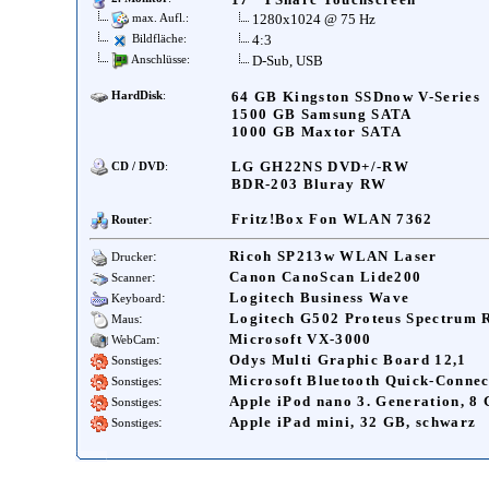
1280x1024 @ 75 Hz
max. Aufl.:
4:3
Bildfläche:
D-Sub, USB
Anschlüsse:
64 GB Kingston SSDnow V-Series
HardDisk
:
1500 GB Samsung SATA
1000 GB Maxtor SATA
LG GH22NS DVD+/-RW
CD / DVD
:
BDR-203 Bluray RW
:
Fritz!Box Fon WLAN 7362
Router
:
Ricoh SP213w WLAN Laser
Drucker
:
Canon CanoScan Lide200
Scanner
:
Logitech Business Wave
Keyboard
:
Logitech G502 Proteus Spectrum
Maus
:
Microsoft VX-3000
WebCam
:
Odys Multi Graphic Board 12,1
Sonstiges
:
Microsoft Bluetooth Quick-Connect
Sonstiges
:
Apple iPod nano 3. Generation, 8 
Sonstiges
:
Apple iPad mini, 32 GB, schwarz
Sonstiges