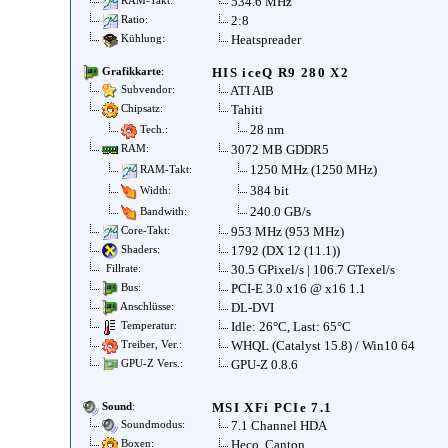
534.6 MHz
RAM-Takt:
2:8
Ratio:
Heatspreader
Kühlung:
HIS iceQ R9 280 X2
Grafikkarte
:
ATI AIB
Subvendor:
Tahiti
Chipsatz:
28 nm
Tech.:
3072 MB GDDR5
RAM:
1250 MHz (1250 MHz)
RAM-Takt:
384 bit
Width:
240.0 GB/s
Bandwith:
953 MHz (953 MHz)
Core-Takt:
1792 (DX 12 (11.1))
Shaders:
30.5 GPixel/s | 106.7 GTexel/s
Fillrate:
PCI-E 3.0 x16 @ x16 1.1
Bus:
DL-DVI
Anschlüsse:
Idle: 26°C, Last: 65°C
Temperatur:
WHQL (Catalyst 15.8) / Win10 64
Treiber, Ver.:
GPU-Z 0.8.6
GPU-Z Vers.:
MSI XFi PCIe 7.1
Sound
:
7.1 Channel HDA
Soundmodus:
Heco, Canton
Boxen: