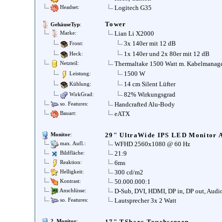
Logitech G35
Headset:
Tower
GehäuseTyp
:
Lian Li X2000
Marke:
3x 140er mit 12 dB
Front:
1x 140er und 2x 80er mit 12 dB
Heck:
Thermaltake 1500 Watt m. Kabelmanag
Netzteil:
1500 W
Leistung:
14 cm Silent Lüfter
Kühlung:
82% Wirkungsgrad
WirkGrad:
Handcrafted Alu-Body
so. Features:
eATX
Bauart:
29" UltraWide IPS LED Monitor
Monitor
:
WFHD 2560x1080 @ 60 Hz
max. Aufl.:
21:9
Bildfläche:
6ms
Reaktion:
300 cd/m2
Helligkeit:
50.000.000:1
Kontrast:
D-Sub, DVI, HDMI, DP in, DP out, Audi
Anschlüsse:
Lautsprecher 3x 2 Watt
so. Features:
17" TSharc Touchscreen
2. Monitor
: