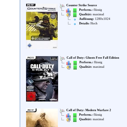
Counter Strike Source
Perform.:
flüssig
Qualität:
maximal
Auflösung:
1280x1024
Details:
Hoch
Call of Duty: Ghosts Free Fall Edition
Perform.:
flüssig
Qualität:
maximal
Call of Duty: Modern Warfare 2
Perform.:
flüssig
Qualität:
maximal