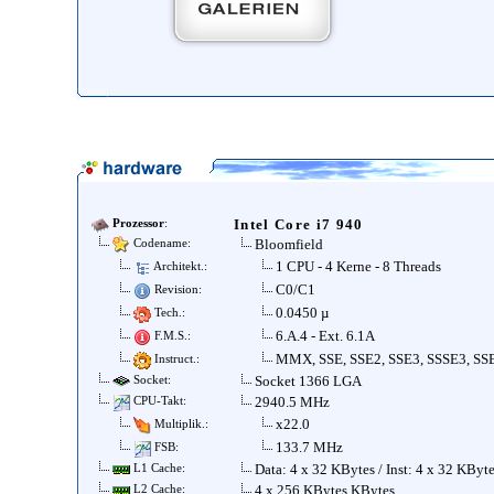
Intel Core i7 940
Prozessor
:
Bloomfield
Codename:
1 CPU - 4 Kerne - 8 Threads
Architekt.:
C0/C1
Revision:
0.0450 µ
Tech.:
6.A.4 - Ext. 6.1A
F.M.S.:
MMX, SSE, SSE2, SSE3, SSSE3, SSE
Instruct.:
Socket 1366 LGA
Socket:
2940.5 MHz
CPU-Takt:
x22.0
Multiplik.:
133.7 MHz
FSB:
Data: 4 x 32 KBytes / Inst: 4 x 32 KByt
L1 Cache:
4 x 256 KBytes KBytes
L2 Cache: