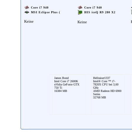
Core i7 940
Core i7 940
MSI Eclipse Plus (
HIS iceQ R9 280 X2
Keine
Keine
James Bond
Hellraiser1337
Intel Core i7 2600K
Intel® Core ™ i7-
nVidia GeForce GTX
7820X CPU bei 3,60
750 Ti
GHz
16384 MB
AMD Radeon HD 6900
Series
32768 MB
FLORIDAwOw
Exiter88
AMD Phenom II X4
Intel Core 2 Duo
940 Black Edition
QX96500
Palit GTX 260² Sonic
ATI Radeon 5770