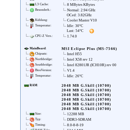
8 MBytes KBytes
L3 Cache:
Normal: 2.94 GHz
Besonderh.:
OCed: 3.82GHz
Cooler Master V10
Kühlung:
Idle: 30°C
Temperatur:
Last: 54°C
1.74.0
CPU-Z Vers.:
MSI Eclipse Plus (MS-7566)
MainBoard
:
Intel H55
Chipsatz:
Intel X58 rev 12
Northbridge:
Intel 82801JR (ICH10R) rev 00
Southbridge:
V1.4
BiosVersion:
Idle: 26°C
Temperatur:
2048 MB G.Skill (10700)
RAM
:
2048 MB G.Skill (10700)
2048 MB G.Skill (10700)
2048 MB G.Skill (10700)
2048 MB G.Skill (10700)
2048 MB G.Skill (10700)
12288 MB
Size:
DDR3-SDRAM
Typ:
8.0-8-8-19
Timing: