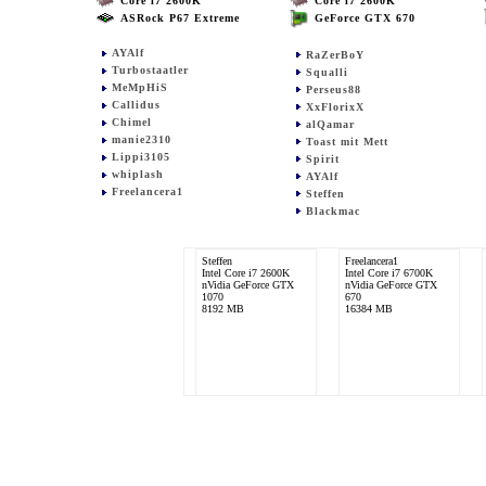
Core i7 2600K
Core i7 2600K
ASRock P67 Extreme
GeForce GTX 670
AYAlf
RaZerBoY
Turbostaatler
Squalli
MeMpHiS
Perseus88
Callidus
XxFlorixX
Chimel
alQamar
manie2310
Toast mit Mett
Lippi3105
Spirit
whiplash
AYAlf
Freelancera1
Steffen
Blackmac
Steffen
Freelancera1
Intel Core i7 2600K
Intel Core i7 6700K
nVidia GeForce GTX
nVidia GeForce GTX
1070
670
8192 MB
16384 MB
Callidus
Intel Core i7 2600K
Gigabyte GeForce GTX
570 OC Windforce3
8192 MB