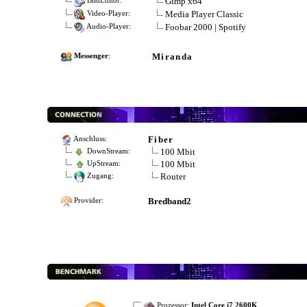
Gimp x64
BildEditor:
Media Player Classic
Video-Player:
Foobar 2000 | Spotify
Audio-Player:
Miranda
Messenger
:
Fiber
Anschluss:
100 Mbit
DownStream:
100 Mbit
UpStream:
Router
Zugang:
Bredband2
Provider:
Prozessor:
Intel Core i7 2600K