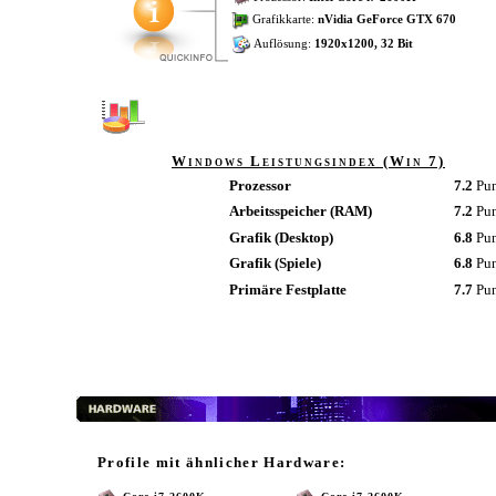
Grafikkarte:
nVidia GeForce GTX 670
Auflösung:
1920x1200, 32 Bit
Windows Leistungsindex (Win 7)
Prozessor
7.2
Pu
Arbeitsspeicher (RAM)
7.2
Pu
Grafik (Desktop)
6.8
Pu
Grafik (Spiele)
6.8
Pu
Primäre Festplatte
7.7
Pu
Profile mit ähnlicher Hardware: