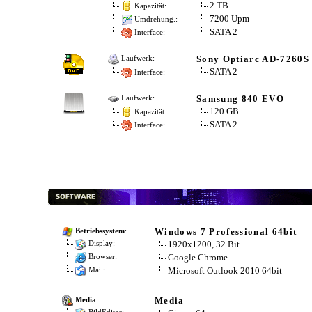
2 TB
Kapazität:
7200 Upm
Umdrehung.:
SATA 2
Interface:
Sony Optiarc AD-7260S
Laufwerk:
SATA 2
Interface:
Samsung 840 EVO
Laufwerk:
120 GB
Kapazität:
SATA 2
Interface:
Windows 7 Professional 64bit
Betriebssystem
:
1920x1200, 32 Bit
Display:
Google Chrome
Browser:
Microsoft Outlook 2010 64bit
Mail:
Media
Media
: