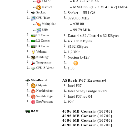
6.A.7 - Ext. 6.2A
F.M.S.:
MMX SSE (1 2 3 3S 4.1 4.2) EM6
Instruct.:
Socket 1155 LGA
Socket:
3798.86 MHz
CPU-Takt:
x38.00
Multiplik.:
99.79 MHz
FSB:
Data: 4 x 32 / Inst: 4 x 32 KBytes
L1 Cache:
4 x 256 KBytes
L2 Cache:
8192 KBytes
L3 Cache:
1,2 Volt
Voltage:
Noctua U-12P
Kühlung:
Temperatur:
1.56
CPU-Z Vers.:
ASRock P67 Extreme4
MainBoard
:
Intel P67
Chipsatz:
Intel Sandy Bridge rev 09
Northbridge:
Intel P67 rev 04
Southbridge:
P2.0
BiosVersion:
4096 MB Corsair (10700)
RAM
:
4096 MB Corsair (10700)
4096 MB Corsair (10700)
4096 MB Corsair (10700)