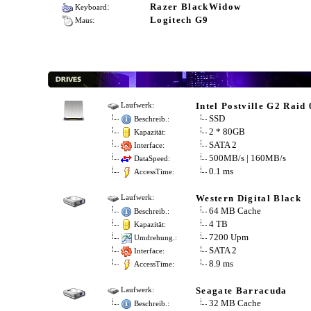
:
Razer BlackWidow
Keyboard
:
Logitech G9
Maus
Intel Postville G2 Raid 
Laufwerk:
SSD
Beschreib.:
2 * 80GB
Kapazität:
SATA 2
Interface:
500MB/s | 160MB/s
DataSpeed:
0.1 ms
AccessTime:
Western Digital Black
Laufwerk:
64 MB Cache
Beschreib.:
4 TB
Kapazität:
7200 Upm
Umdrehung.:
SATA 2
Interface:
8.9 ms
AccessTime:
Seagate Barracuda
Laufwerk:
32 MB Cache
Beschreib.: