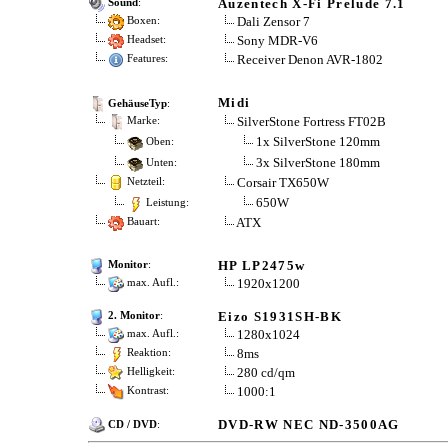
Auzentech X-Fi Prelude 7.1
Sound
:
Dali Zensor 7
Boxen:
Sony MDR-V6
Headset:
Receiver Denon AVR-1802
Features:
Midi
GehäuseTyp
:
SilverStone Fortress FT02B
Marke:
1x SilverStone 120mm
Oben:
3x SilverStone 180mm
Unten:
Corsair TX650W
Netzteil:
650W
Leistung:
ATX
Bauart:
HP LP2475w
Monitor
:
1920x1200
max. Aufl.:
Eizo S1931SH-BK
2. Monitor
:
1280x1024
max. Aufl.:
8ms
Reaktion:
280 cd/qm
Helligkeit:
1000:1
Kontrast:
DVD-RW NEC ND-3500AG
CD / DVD
: