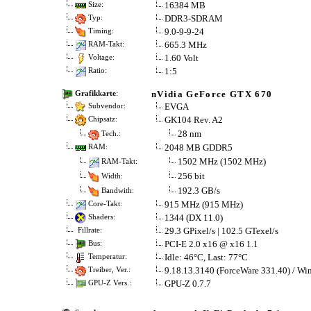
16384 MB
Size:
DDR3-SDRAM
Typ:
9.0-9-9-24
Timing:
665.3 MHz
RAM-Takt:
1.60 Volt
Voltage:
1:5
Ratio:
nVidia GeForce GTX 670
Grafikkarte
:
EVGA
Subvendor:
GK104 Rev. A2
Chipsatz:
28 nm
Tech.:
2048 MB GDDR5
RAM:
1502 MHz (1502 MHz)
RAM-Takt:
256 bit
Width:
192.3 GB/s
Bandwith:
915 MHz (915 MHz)
Core-Takt:
1344 (DX 11.0)
Shaders:
29.3 GPixel/s | 102.5 GTexel/s
Fillrate:
PCI-E 2.0 x16 @ x16 1.1
Bus:
Idle: 46°C, Last: 77°C
Temperatur:
9.18.13.3140 (ForceWare 331.40) / Wi
Treiber, Ver.:
GPU-Z 0.7.7
GPU-Z Vers.: