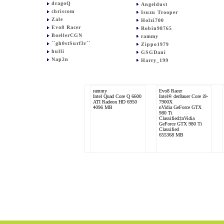
dragoQ
Angeldust
chriscom
Isuzu Trooper
Zale
Holzi700
Evo8 Racer
Robin98765
BoellerCGN
rammy
``gh0stSurf3r´´
Zippo1979
hulli
GSGDani
Nap2n
Harry_199
rammy
Evo8 Racer
Intel Quad Core Q 6600
Intel® der8auer Core i9-
ATI Radeon HD 6950
7900X
4096 MB
nVidia GeForce GTX
980 Ti
Classified‡nVidia
GeForce GTX 980 Ti
Classified
655368 MB
Robin98765
Freddy
Intel Core 2 Quad
Intel Core 2 Quad
Q6600
Q9650
nVidia GeForce GTX
nVidia GeForce GTX
260 XT
285
4096 MB
4096 MB