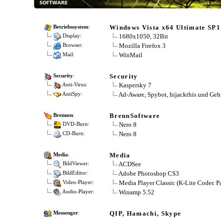
Windows Vista x64 Ultimate SP1
Betriebssystem
:
1680x1050, 32Bit
Display:
Mozilla Firefox 3
Browser:
WinMail
Mail:
Security
Security
:
Kaspersky 7
Anti-Virus:
Ad-Aware, Spybot, hijackthis und Geh
AntiSpy:
BrennSoftware
Brennen
:
Nero 8
DVD-Burn:
Nero 8
CD-Burn:
Media
Media
:
ACDSee
BildViewer:
Adobe Photoshop CS3
BildEditor:
Media Player Classic (K-Lite Codec P
Video-Player:
Winamp 5.52
Audio-Player:
QIP, Hamachi, Skype
Messenger
: