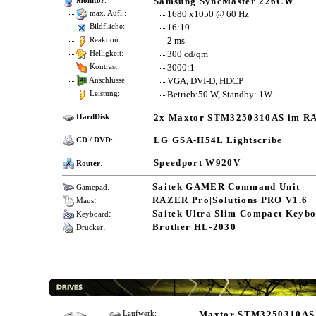
Samsung SyncMaster 226CW
Monitor
:
1680 x1050 @ 60 Hz
max. Aufl.:
16:10
Bildfläche:
2 ms
Reaktion:
300 cd/qm
Helligkeit:
3000:1
Kontrast:
VGA, DVI-D, HDCP
Anschlüsse:
Betrieb:50 W, Standby: 1W
Leistung:
2x Maxtor STM3250310AS im RA
HardDisk
:
LG GSA-H54L Lightscribe
CD / DVD
:
:
Speedport W920V
Router
:
Saitek GAMER Command Unit
Gamepad
:
RAZER Pro|Solutions PRO V1.6
Maus
:
Saitek Ultra Slim Compact Keyb
Keyboard
:
Brother HL-2030
Drucker
Maxtor STM3250310AS
Laufwerk: