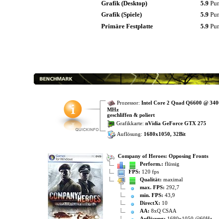
Grafik (Desktop)
5.9
Pu
Grafik (Spiele)
5.9
Pu
Primäre Festplatte
5.9
Pu
Prozessor:
Intel Core 2 Quad Q6600 @ 34
MHz
geschliffen & poliert
Grafikkarte:
nVidia GeForce GTX 275
Auflösung:
1680x1050, 32Bit
Company of Heroes: Opposing Fronts
Perform.:
flüssig
FPS:
120 fps
Qualität:
maximal
max. FPS:
292,7
min. FPS:
43,9
DirectX:
10
AA:
8xQ CSAA
Auflösung:
1680x1050 @60Hz