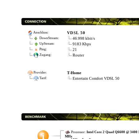
VDSL 50
Anschluss:
46.998 kbit/s
DownStream:
9183 Kbps
UpStream:
21
Ping:
Router
Zugang:
T-Home
Provider:
Entertain Comfort VDSL 50
Tarif:
Prozessor:
Intel Core 2 Quad Q6600 @ 3400
MHz