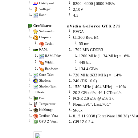
8200 | 6900 | 6800 MB/s
DataSpeed:
2,10V
Voltage:
4:3
Ratio:
nVidia GeForce GTX 275
Grafikkarte
:
EVGA
Subvendor:
GT200 Rev. B1
Chipsatz:
55 nm
Tech.:
1792 MB GDDR3
RAM:
1200 MHz (1134 MHz) = +6%
RAM-Takt:
448 bit
Width:
134.4 GB/s
Bandwith:
720 MHz (633 MHz) = +14%
Core-Takt:
240 (DX 10.0)
Shaders:
1550 MHz (1404 MHz) = +10%
Shader-Takt:
20.2 GPixel/s | 46.1 GTexel/s
Fillrate:
PCI-E 2.0 x16 @ x16 2.0
Bus:
Norm:39C°, Last:70C°
Temperatur:
Stock
Kühlung:
8.15.11.9038 (ForceWare 190.38) / Vis
Treiber, Ver.:
GPU-Z 0.3.4
GPU-Z Vers.: