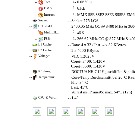
0.0650 µ
Tech.:
6.F.B
F.M.S.:
MMX SSE SSE2 SSE3 SSSE3 EM6
Instruct.:
Socket 775 LGA
Socket:
2400.05 MHz OC @ 3400 MHz & 36
CPU-Takt:
x9.0
Multiplik.:
266.67 MHz OC @ 377 MHz & 40
FSB:
Data: 4 x 32 / Inst: 4 x 32 KBytes
L1 Cache:
2 x 4096 KBytes
L2 Cache:
VID: 1,2625V
Voltage:
Core@3400: 1,420V
Core@3600: 1,420V
NOCTUA NH-C12P geschliffen & polie
Kühlung:
Core-Temp Durchschnitt bei 20°C Rau
Temperatur:
Idle: 34°C
Last: 45°C
Vollast mit Prime95: max. 54°C (12h)
1.48
CPU-Z Vers.: