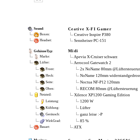
Ceative X-FI Gamer
Sound
:
Creative Inspire P380
Boxen:
Sennheiser PC-151
Headset:
Midi
GehäuseTyp
:
Apevia X-Cruiser schwarz
Marke:
Aerocool Gatewatch 2
Lüfter:
2x NoName 80mm @Lüftersteueru
Front:
NoName 120mm widerstandgedross
Heck:
Noctua NF-P12 120mm
Seite:
RECOM 80mm @Lüftersteuerung
Oben:
Xilence XP1200 Gaming Edition
Netzteil:
1200 W
Leistung:
Lüfter
Kühlung:
ganz leise :-P
Geräusch:
85 %
WirkGrad:
ATX
Bauart: