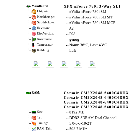
XFX nForce 780i 3-Way SLI
MainBoard
:
nVidia nForce 780i SLI
Chipsatz:
nVidia nForce 780i SLI SPP
Northbridge:
nVidia nForce 780i SLI MCP
Southbridge:
A2
Revision:
P08
BiosVersion:
genug
Anschlüsse:
Norm: 36°C, Last: 43°C
Temperatur:
Luft
Kühlung:
Corsair CM2X2048-6400C4DHX
RAM
:
Corsair CM2X2048-6400C4DHX
Corsair CM2X2048-6400C4DHX
Corsair CM2X2048-6400C4DHX
8192 MB
Size:
DDR2-SDRAM Dual Channel
Typ:
5.0-5-5-18-2T
Timing:
503.7 MHz
RAM-Takt: