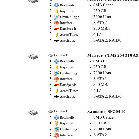
8MB Cache
Beschreib.:
250 GB
Kapazität:
7200 Upm
Umdrehung.:
S-ATA 2
Interface:
300 MB/s
DataSpeed:
4,17
AccessTime:
S-ATA 2, RAID 0
Anschluss:
Maxtor STM3250310AS
Laufwerk:
8MB Cache
Beschreib.:
250 GB
Kapazität:
7200 Upm
Umdrehung.:
S-ATA 2
Interface:
300 MB/s
DataSpeed:
4,17
AccessTime:
S-ATA 2, RAID 0
Anschluss:
Samsung SP2004C
Laufwerk:
8MB Cahce
Beschreib.:
200 GB
Kapazität:
7200 Upm
Umdrehung.:
S-ATA 2
Interface: