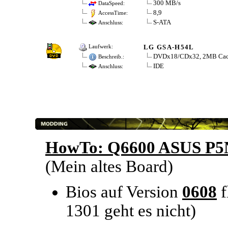
300 MB/s
DataSpeed:
8,9
AccessTime:
S-ATA
Anschluss:
LG GSA-H54L
Laufwerk:
DVDx18/CDx32, 2MB Cache
Beschreib.:
IDE
Anschluss:
HowTo: Q6600 ASUS P5
(Mein altes Board)
Bios auf Version
0608
f
1301 geht es nicht)