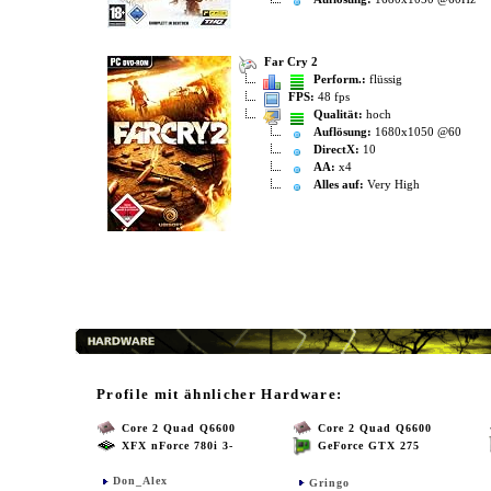
Far Cry 2
Perform.:
flüssig
FPS:
48 fps
Qualität:
hoch
Auflösung:
1680x1050 @60
DirectX:
10
AA:
x4
Alles auf:
Very High
Profile mit ähnlicher Hardware:
Core 2 Quad Q6600
Core 2 Quad Q6600
XFX nForce 780i 3-
GeForce GTX 275
Don_Alex
Gringo