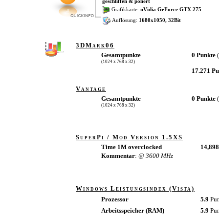
geschliffen & poliert
Grafikkarte:
nVidia GeForce GTX 275
Auflösung:
1680x1050, 32Bit
3DMark06
Gesamtpunkte
0 Punkte
(1024 x 768 x 32)
17.271 P
Vantage
Gesamtpunkte
0 Punkte
(1024 x 768 x 32)
SuperPi / Mod Version 1.5XS
Time 1M overclocked
14,898
Kommentar
:
@ 3600 MHz
Windows Leistungsindex (Vista)
Prozessor
5.9
Pu
Arbeitsspeicher (RAM)
5.9
Pu