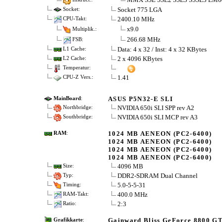
Socket 775 LGA
Socket:
2400.10 MHz
CPU-Takt:
x9.0
Multiplik.:
266.68 MHz
FSB:
Data: 4 x 32 / Inst: 4 x 32 KBytes
L1 Cache:
2 x 4096 KBytes
L2 Cache:
Temperatur:
1.41
CPU-Z Vers.:
ASUS P5N32-E SLI
MainBoard
:
NVIDIA 650i SLI SPP rev A2
Northbridge:
NVIDIA 650i SLI MCP rev A3
Southbridge:
1024 MB AENEON (PC2-6400)
RAM
:
1024 MB AENEON (PC2-6400)
1024 MB AENEON (PC2-6400)
1024 MB AENEON (PC2-6400)
4096 MB
Size:
DDR2-SDRAM Dual Channel
Typ:
5.0-5-5-31
Timing:
400.0 MHz
RAM-Takt:
2:3
Ratio:
Gainward Bliss GeForce 8800 G
Grafikkarte
: