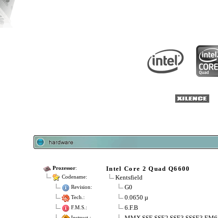
Intel Core 2 Quad Q6600
Prozessor
:
Kentsfield
Codename:
G0
Revision:
0.0650 µ
Tech.:
6.F.B
F.M.S.:
MMX SSE SSE2 SSE3 SSSE3 EM6
Instruct.: