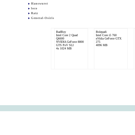
Hanswurst
loco
Ratz
General-Osiris
BadBoy
Bolepadi
Intel Core 2 Quad
Intel Core i5 760
Q6600
nVidia GeForce GTX
NVIDIA GeForce 8800
275
GTS PoV SLI
4096 MB
4x 1024 MB
PIZZA??
Intel Core 2 Quad
Q6600
2x nVidia GeForce 8800
GT XXX "Alpha Dog
Edition"
8192 MB