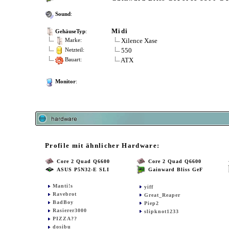
Sound
:
Midi
GehäuseTyp
:
Xilence Xase
Marke:
550
Netzteil:
ATX
Bauart:
Monitor
:
Profile mit ähnlicher Hardware:
Core 2 Quad Q6600
Core 2 Quad Q6600
ASUS P5N32-E SLI
Gainward Bliss GeF
Manti!s
yiff
Ravebrot
Great_Reaper
BadBoy
Piep2
Rasierer3000
slipknot1233
PIZZA??
dosibu