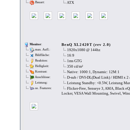
ATX
Bauart:
BenQ XL2420T (rev 2.0)
Monitor
:
1920x1080 @ 144hz
max. Aufl.:
16:9
Bildfläche:
1ms GTG
Reaktion:
350 cd/m²
Helligkeit:
Native: 1000:1, Dynamic: 12M:1
Kontrast:
D-sub / DVI-DL(Dual Link) / HDMI x 2 
Anschlüsse:
Leistung Standby: <0.5W, Leistung Ma
Leistung:
Flicker-Free, Senseye 3, AMA, Black e
so. Features:
Locker, VESA Wall Mounting, Swivel, Wi