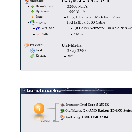
UnityMedia 3Play 32000
Anschluss:
32000 kbit/s
DownStream:
1000 kbit/s
UpStream:
Ping T-Online.de Mittelwert 7 ms
Ping:
FRITZ!Box 6360 Cable
Zugang:
1,0 Gbit/s Netzwerk, DRAKA Netzw
Verbind.:
7 Meter
Entfern.:
UnityMedia
Provider:
3Play 32000
Tarif:
30€
Kosten:
Prozessor:
Intel Core i5 2500K
Grafikkarte:
(2x) AMD Radeon HD 6950 Series 
Auflösung:
1680x1050, 32 Bit