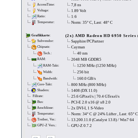
7,8 ns
AccessTime:
1.89 Volt
Voltage:
1:6
Ratio:
Norm: 35° C, Last: 48° C
Temperatur:
(2x) AMD Radeon HD 6950 Series 
Grafikkarte
:
Sapphire/PCPartner
Subvendor:
Cayman
Chipsatz:
40 nm
Tech.:
2048 MB GDDR5
RAM:
1250 MHz (1250 MHz)
RAM-Takt:
256 bit
Width:
160.0 GB/s
Bandwith:
800 MHz (800 MHz)
Core-Takt:
1408 (DX 11.0)
Shaders:
25.6 GPixel/s | 70.4 GTexel/s
Fillrate:
PCI-E 2.0 x16 @ x8 2.0
Bus:
2x DVI-I, 1 S-Video
Anschlüsse:
Norm: 34° C @ 24% Lüfter , Last: 65° 
Temperatur:
13.200.11.0 (Catalyst 13.8) / Win7 64
Treiber, Ver.:
GPU-Z 0.7.2
GPU-Z Vers.: