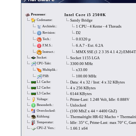
Intel Core i5 2500K
Prozessor
:
Sandy Bridge
Codename:
1 CPU - 4 Kerne - 4 Threads
Architekt.:
D2
Revision:
0.0320 µ
Tech.:
6.A.7 - Ext. 6.2A
F.M.S.:
MMX SSE (1 2 3 3S 4.1 4.2) EM64
Instruct.:
Socket 1155 LGA
Socket:
3300.00 MHz
CPU-Takt:
x33.00
Multiplik.:
100.00 MHz
FSB:
Data: 4 x 32 / Inst: 4 x 32 KBytes
L1 Cache:
4 x 256 KBytes
L2 Cache:
6144 KBytes
L3 Cache:
Prime-Last: 1.248 Volt, Idle: 0.888V
Voltage:
Unlocked
Besonderh.:
(100 MhZ x 44 = 4400 GhZ)
Overclocked:
Thermalright HR-02 Macho + Thermalr
Kühlung:
Idle: 35° C, Prime-Last: max 70° C, Ga
Temperatur:
1.66.1 x64
CPU-Z Vers.: