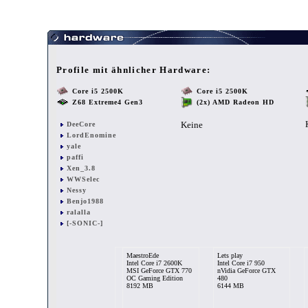
Profile mit ähnlicher Hardware:
Core i5 2500K
Core i5 2500K
Z68 Extreme4 Gen3
(2x) AMD Radeon HD
Keine
DeeCore
LordEnomine
yale
paffi
Xen_3.8
WWSelec
Nessy
Benjo1988
ralalla
[-SONIC-]
MaestroEde
Lets play
Intel Core i7 2600K
Intel Core i7 950
MSI GeForce GTX 770
nVidia GeForce GTX
OC Gaming Edition
480
8192 MB
6144 MB