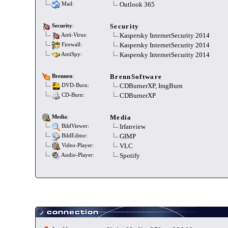
Outlook 365
Mail:
Security
Security
:
Kaspersky InternetSecurity 2014
Anti-Virus:
Kaspersky InternetSecurity 2014
Firewall:
Kaspersky InternetSecurity 2014
AntiSpy:
BrennSoftware
Brennen
:
CDBurnerXP, ImgBurn
DVD-Burn:
CDBurnerXP
CD-Burn:
Media
Media
:
Irfanview
BildViewer:
GIMP
BildEditor:
VLC
Video-Player:
Spotify
Audio-Player: