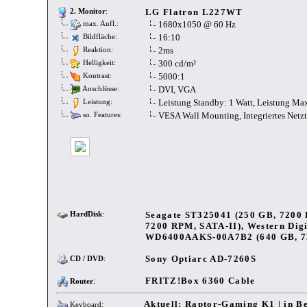
LG Flatron L227WT
2. Monitor
:
1680x1050 @ 60 Hz
max. Aufl.:
16:10
Bildfläche:
2ms
Reaktion:
300 cd/m²
Helligkeit:
5000:1
Kontrast:
DVI, VGA
Anschlüsse:
Leistung Standby: 1 Watt, Leistung Ma
Leistung:
VESA Wall Mounting, Integriertes Netzt
so. Features:
Seagate ST325041 (250 GB, 7200
HardDisk
:
7200 RPM, SATA-II), Western Di
WD6400AAKS-00A7B2 (640 GB, 72
Sony Optiarc AD-7260S
CD / DVD
:
:
FRITZ!Box 6360 Cable
Router
:
Aktuell: Raptor-Gaming K1 | in Be
Keyboard