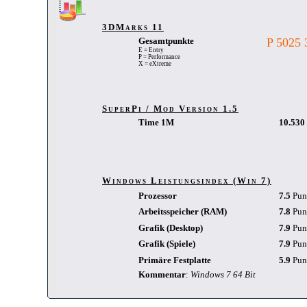
3DMarks 11
Gesamtpunkte
P 5025
E = Entry
P = Performance
X = eXtreme
SuperPi / Mod Version 1.5
Time 1M
10.530 
Windows Leistungsindex (Win 7)
Prozessor
7.5
Pun
Arbeitsspeicher (RAM)
7.8
Pun
Grafik (Desktop)
7.9
Pun
Grafik (Spiele)
7.9
Pun
Primäre Festplatte
5.9
Pun
Kommentar
:
Windows 7 64 Bit