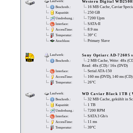
Western Digital WD250
Laufwerk:
16 MB Cache, Caviar Specia
Beschreib.:
250 GB
Kapazität:
7200 Upm
Umdrehung.:
SATA-II
Interface:
8.9 ms
AccessTime:
39° C
Temperatur:
Primary Slave
Anschluss:
Sony Optiarc AD-7260S 
Laufwerk:
2 MB Cache, Write: 48x (
Beschreib.:
Read: 48x (CD) / 16x (DVD)
Serial ATA-150
Interface:
160 ms (DVD), 140 ms (CD)
AccessTime:
26°C
Temperatur:
WD Caviar Black 1TB (
Laufwerk:
32 MB Cache, gekühlt in S
Beschreib.:
1 TB
Kapazität:
7200 RPM
Umdrehung.:
SATA 3 Gb/s
Interface:
11 ms
AccessTime:
39°C
Temperatur: