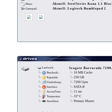
:
Aktuell: SteelSeries Kana 1.1 Blac
Maus
:
Aktuell: Logitech Rumblepad 2
Gamepad
Seagate Barracuda 7200
Laufwerk:
16 MB Cache
Beschreib.:
250 GB
Kapazität:
7200 Upm
Umdrehung.:
SATA-II
Interface:
11 ms
AccessTime:
33° C
Temperatur:
Primary Master
Anschluss: