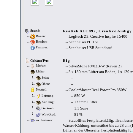
Realtek ALC892, Creative Audigy
Sound
:
Logitech Z3, Creative Inspire T5400
Boxen:
Sennheiser PC 161
Headset:
Sennheiser USB Soundcard
Features:
Big
GehäuseTyp
:
SilverStone RV02B-W (Raven 2)
Marke:
3 x 180 mm Lüfter am Boden, 1 x 120 
Lüfter:
-
Seite:
-
Oben:
CoolerMaster Real Power Pro 850W
Netzteil:
850 W
Leistung:
135mm Lüfter
Kühlung:
1.1 Sone
Geräusch:
81 %
WirkGrad:
Staubfilter, Festplattenkäfig, Thumbscr
so. Features:
Wasser-Kühlung, unterstützt bis zu 28 cm (
Lüfter an der Oberseite, Festplattenkäfig fü