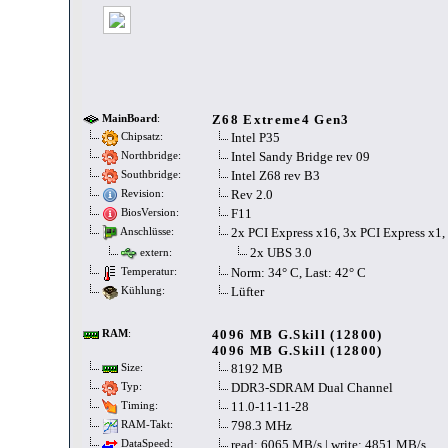
Z68 Extreme4 Gen3
MainBoard
:
Intel P35
Chipsatz:
Intel Sandy Bridge rev 09
Northbridge:
Intel Z68 rev B3
Southbridge:
Rev 2.0
Revision:
F11
BiosVersion:
2x PCI Express x16, 3x PCI Express x1,
Anschlüsse:
2x UBS 3.0
extern:
Norm: 34° C, Last: 42° C
Temperatur:
Lüfter
Kühlung:
4096 MB G.Skill (12800)
RAM
:
4096 MB G.Skill (12800)
8192 MB
Size:
DDR3-SDRAM Dual Channel
Typ:
11.0-11-11-28
Timing:
798.3 MHz
RAM-Takt:
read: 6065 MB/s | write: 4851 MB/s
DataSpeed: