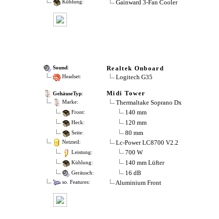
Gainward 3-Fan Cooler
Kühlung:
Realtek Onboard
Sound
:
Logitech G35
Headset:
Midi Tower
GehäuseTyp
:
Thermaltake Soprano Dx
Marke:
140 mm
Front:
120 mm
Heck:
80 mm
Seite:
Lc-Power LC8700 V2.2
Netzteil:
700 W
Leistung:
140 mm Lüfter
Kühlung:
16 dB
Geräusch:
Aluminium Front
so. Features: