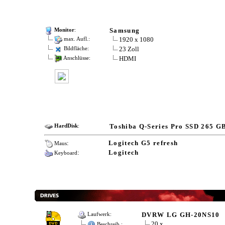
Samsung
Monitor
:
1920 x 1080
max. Aufl.:
23 Zoll
Bildfläche:
HDMI
Anschlüsse:
Toshiba Q-Series Pro SSD 265 G
HardDisk
:
:
Logitech G5 refresh
Maus
:
Logitech
Keyboard
DVRW LG GH-20NS10
Laufwerk:
20 x
Beschreib.: