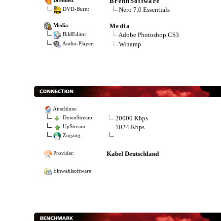
BrennSoftware
Brennen
:
Nero 7.0 Essentials
DVD-Burn:
Media
Media
:
Adobe Photoshop CS3
BildEditor:
Winamp
Audio-Player:
Anschluss:
20000 Kbps
DownStream:
1024 Kbps
UpStream:
Zugang:
Kabel Deutschland
Provider:
Einwahlsoftware: