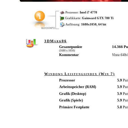
Prozessor:
Intel i7 4770
Grafikkarte:
Gainward GTX 780 Ti
Auflösung:
1680x1050, 64 bit
3DMark06
Gesamtpunkte
14.366 P
(1680 x 1050)
Kommentar
Vista 64bi
Windows Leistungsindex (Win 7)
Prozessor
5.9
Pu
Arbeitsspeicher (RAM)
5.9
Pu
Grafik (Desktop)
5.9
Pu
Grafik (Spiele)
5.9
Pu
Primäre Festplatte
5.8
Pu