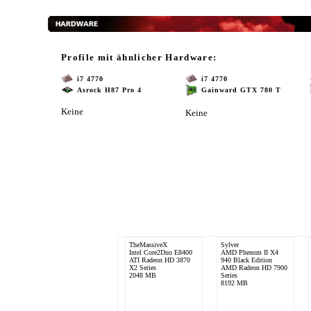
Profile mit ähnlicher Hardware:
i7 4770
i7 4770
Asrock H87 Pro 4
Gainward GTX 780 T
Keine
Keine
TheMassiveX
Sylver
Intel Core2Duo E8400
AMD Phenom II X4
ATI Radeon HD 3870
940 Black Edition
X2 Series
AMD Radeon HD 7900
2048 MB
Series
8192 MB