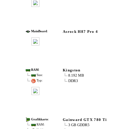
Asrock H87 Pro 4
MainBoard
:
Kingston
RAM
:
8.192 MB
Size:
DDR3
Typ:
Gainward GTX 780 Ti
Grafikkarte
:
3 GB GDDR5
RAM: