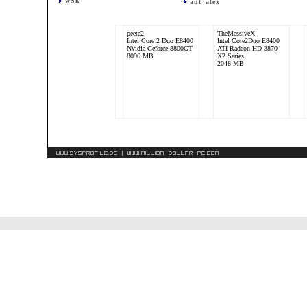
wSk
aut_alex
peete2
TheMassiveX
Intel Core 2 Duo E8400
Intel Core2Duo E8400
Nvidia Geforce 8800GT
ATI Radeon HD 3870
8096 MB
X2 Series
2048 MB
DrunkenFist
Exiter88
Intel Core 2 Quad
Intel Core 2 Duo
Q9550
QX96500
nVidia GeForce GTX
ATI Radeon 5770
280
8 GB
8192 MB