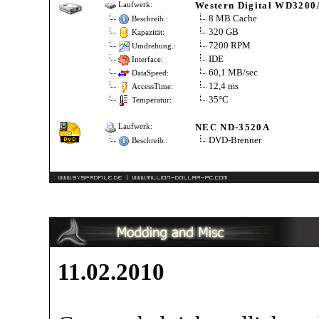
Western Digital WD32
Laufwerk:
8 MB Cache
Beschreib.:
320 GB
Kapazität:
7200 RPM
Umdrehung.:
IDE
Interface:
60,1 MB/sec
DataSpeed:
12,4 ms
AccessTime:
35°C
Temperatur:
NEC ND-3520A
Laufwerk:
DVD-Brenner
Beschreib.:
11.02.2010