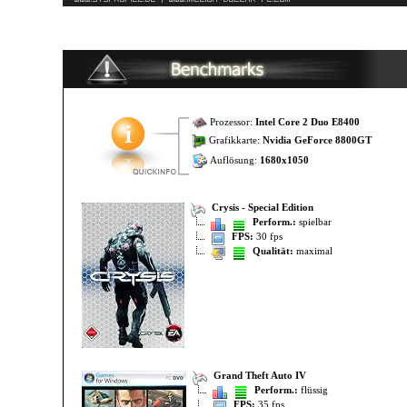
Prozessor:
Intel Core 2 Duo E8400
Grafikkarte:
Nvidia GeForce 8800GT
Auflösung:
1680x1050
Crysis - Special Edition
Perform.:
spielbar
FPS:
30 fps
Qualität:
maximal
Grand Theft Auto IV
Perform.:
flüssig
FPS:
35 fps