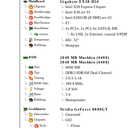
Gigabyte EX38-DS4
MainBoard
:
Intel X38 Express Chipset
Chipsatz:
Intel X38 rev 01
Northbridge:
Intel 82801IR (ICH9R) rev 02
Southbridge:
F3
BiosVersion:
2x PCI-e, 2x PCI, 6x SATA-II, IDE
Anschlüsse:
8x USB, 2x Ethernet, coaxial S/PDIF
extern:
Idle: 32°
Temperatur:
Heatpipe
Kühlung:
2048 MB Mushkin (6400)
RAM
:
2048 MB Mushkin (6400)
4096 MB
Size:
DDR2-SDRAM Dual Channel
Typ:
5.0-5-5-18
Timing:
399.9 MHz
RAM-Takt:
1,8 Volt
Voltage:
5:6
Ratio:
Heatspreader
Kühlung:
Nvidia GeForce 8800GT
Grafikkarte
:
Gainward
Subvendor:
G92
Chipsatz:
65nm
Tech.: