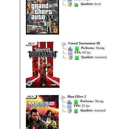
Qualität:
hoch
Unreal Tournament III
Perform.:
flüssig
FPS:
60 fps
Qualität:
maximal
Mass Effect 2
Perform.:
flüssig
FPS:
50 fps
Qualität:
maximal