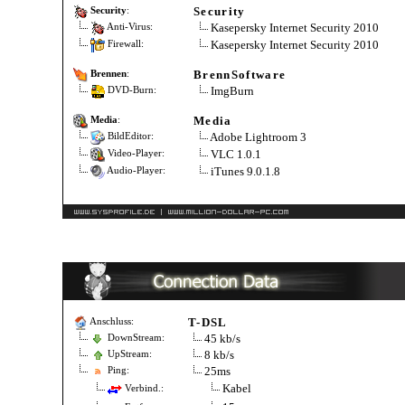
Security
Security
:
Kasepersky Internet Security 2010
Anti-Virus:
Kasepersky Internet Security 2010
Firewall:
BrennSoftware
Brennen
:
ImgBurn
DVD-Burn:
Media
Media
:
Adobe Lightroom 3
BildEditor:
VLC 1.0.1
Video-Player:
iTunes 9.0.1.8
Audio-Player:
T-DSL
Anschluss:
45 kb/s
DownStream:
8 kb/s
UpStream:
25ms
Ping:
Kabel
Verbind.: