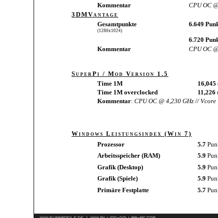
Kommentar
CPU OC @ 
3DMVantage
Gesamtpunkte
6.649 Pun
(1280x1024)
6.720 Pun
Kommentar
CPU OC @ 
SuperPi / Mod Version 1.5
Time 1M
16,045 
Time 1M overclocked
11,226 
Kommentar
:
CPU OC @ 4,230 GHz // Vcore 
Windows Leistungsindex (Win 7)
Prozessor
5.7
Pun
Arbeitsspeicher (RAM)
5.9
Pun
Grafik (Desktop)
5.9
Pun
Grafik (Spiele)
5.9
Pun
Primäre Festplatte
5.7
Pun