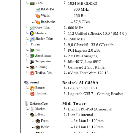
1024 MB GDDR3
RAM:
900 MHz
RAM-Takt:
256 Bit
Width:
57,6 GB/s
Bandwith:
600 MHz
Core-Takt:
112 Unified (DirectX 10.0 / SM 4.0 )
Shaders:
1500 MHz
Shader-Takt:
9,6 GPixel/S - 33.6 GTexel/s
Fillrate:
PCI Express 2.0 x16
Bus:
2 x DVI-I Ausgang
Anschlüsse:
Idle 40°C, Last 69°C
Temperatur:
Gainward 2 Slot Kühler
Kühlung:
nVidia ForceWare 178.13
Treiber, Ver.:
Realtek ALC889A
Sound
:
Logitech S500 5.1
Boxen:
Logitech G35 7.1 Gaming Headset
Headset:
Midi Tower
GehäuseTyp
:
Lian Li PC-P60 (Armorsuit)
Marke:
Lian Li internal
Lüfter:
3x Lian Li 120mm
Front:
1x Lian Li 120mm
Heck: