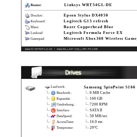
:
Linksys WRT54GL-DE
Router
:
Epson Stylus DX4050
Drucker
:
Logitech G15 refresh
Keyboard
:
Razer Copperhead Blue
Maus
:
Logitech Formula Force EX
Lenkrad
:
Microsoft Xbox360 Wireless Gam
Gamepad
Samsung SpinPoint S166
Laufwerk:
8 MB Cache
Beschreib.:
160 GB
Kapazität:
7200 RPM
Umdrehung.:
SATA II
Interface:
58 MB/sec
DataSpeed:
16.0 ms
AccessTime:
29°C
Temperatur: