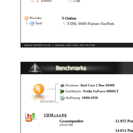
15m
Entfern.:
T-Online
Provider:
T-DSL 6000 Flatrate FastPath
Tarif:
Prozessor:
Intel Core 2 Duo E8400
Grafikkarte:
Nvidia GeForce 8800GT
Auflösung:
1680x1050
3DMark06
Gesamtpunkte
12.955 Pu
(1024x768)
14.651 Pu