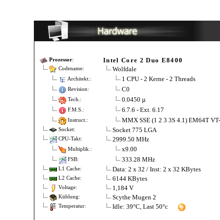
Intel Core 2 Duo E8400
Prozessor
:
Wolfdale
Codename:
1 CPU - 2 Kerne - 2 Threads
Architekt.:
C0
Revision:
0.0450 µ
Tech.:
6.7.6 - Ext. 6.17
F.M.S.:
MMX SSE (1 2 3 3S 4.1) EM64T VT
Instruct.:
Socket 775 LGA
Socket:
2999.50 MHz
CPU-Takt:
x9.00
Multiplik.:
333.28 MHz
FSB:
Data: 2 x 32 / Inst: 2 x 32 KBytes
L1 Cache:
6144 KBytes
L2 Cache:
1,184 V
Voltage:
Scythe Mugen 2
Kühlung:
Idle: 39°C, Last 50°c
Temperatur: