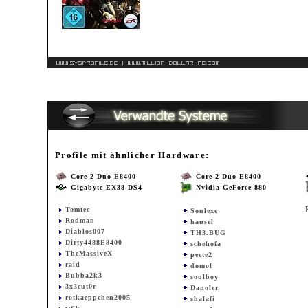
Profile mit ähnlicher Hardware:
Core 2 Duo E8400
Core 2 Duo E8400
Gigabyte EX38-DS4
Nvidia GeForce 880
Tomtec
Soulexe
Rodman
hausel
Diablos007
TH3.BUG
Dirty4488E8400
schehofa
TheMassiveX
peete2
raid
domol
Bubba2k3
soulboy
3x3cut0r
Danoler
rotkaeppchen2005
shalafi