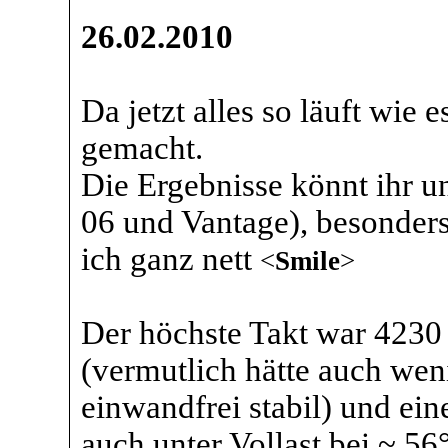
26.02.2010
Da jetzt alles so läuft wie
gemacht.
Die Ergebnisse könnt ihr u
06 und Vantage), besonder
ich ganz nett
<
Smile
>
Der höchste Takt war 423
(vermutlich hätte auch wen
einwandfrei stabil) und e
auch unter Vollast bei ~ 56