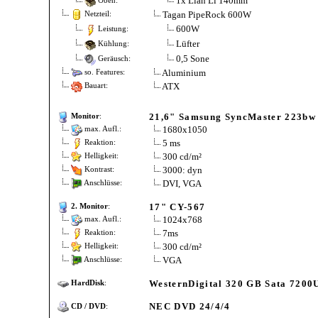
1x Lian Li 140mm
Oben:
Tagan PipeRock 600W
Netzteil:
600W
Leistung:
Lüfter
Kühlung:
0,5 Sone
Geräusch:
Aluminium
so. Features:
ATX
Bauart:
21,6" Samsung SyncMaster 223bw
Monitor
:
1680x1050
max. Aufl.:
5 ms
Reaktion:
300 cd/m²
Helligkeit:
3000: dyn
Kontrast:
DVI, VGA
Anschlüsse:
17" CY-567
2. Monitor
:
1024x768
max. Aufl.:
7ms
Reaktion:
300 cd/m²
Helligkeit:
VGA
Anschlüsse:
WesternDigital 320 GB Sata 7200
HardDisk
:
NEC DVD 24/4/4
CD / DVD
: