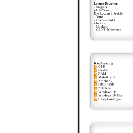
Letzten Bewerter:
-
Sn@ker
-
lxbfYeaa
Die Letzten 5 Profile:
-
Yuno
-
Derber-Shit3
-
baloca
-
Harkon
-
G00fY [Chromeb
Kaufberatung
CPU
Grafik
RAM
MainBoard
Notebook
HDD / SSD
Netzteile
Windows 10
Windows 10 Plus
Case, Cooling...