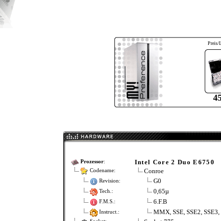
Preis/
4
Intel Core 2 Duo E6750
Prozessor
:
Conroe
Codename:
G0
Revision:
0,65µ
Tech.:
6.F.B
F.M.S.:
MMX, SSE, SSE2, SSE3,
Instruct.: