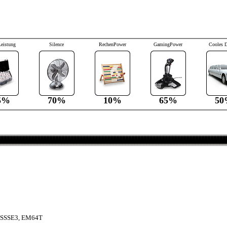
Leistung
Silence
RechenPower
GamingPower
Cooles 
5%
70%
10%
65%
50
 SSSE3, EM64T