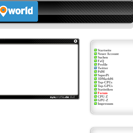
Startseite
Neuer Account
Suchen
FaQ
Profile
Twitter
PdM
SuperPi
3DMark06
Top-CPUs
Top-GPUs
Statistiken
Forum
CPU-Z
GPU-Z
Impressum