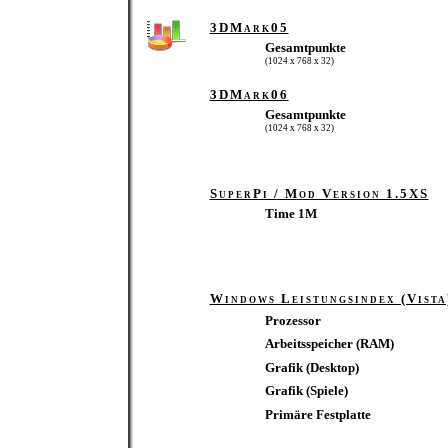
3DMark05
Gesamtpunkte
(1024 x 768 x 32)
3DMark06
Gesamtpunkte
(1024 x 768 x 32)
SuperPi / Mod Version 1.5XS
Time 1M
Windows Leistungsindex (Vista
Prozessor
Arbeitsspeicher (RAM)
Grafik (Desktop)
Grafik (Spiele)
Primäre Festplatte