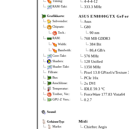
4-4-4-12
Timing:
333.3 MHz
RAM-Takt:
ASUS EN8800GTX GeFor
Grafikkarte
:
Asus
Subvendor:
G80
Chipsatz:
90 nm
Tech.:
768 MB GDDR3
RAM:
384 Bit
Width:
86,4 GB/s
Bandwith:
576 MHz
Core-Takt:
128 Unified
Shaders:
1350 MHz
Shader-Takt:
Pixel 13.8 GPixel/s/Texture 
Fillrate:
PCIe 16x
Bus:
2x DVI
Anschlüsse:
IDLE 59.3 °C
Temperatur:
ForceWare 177.83 Vista64
Treiber, Ver.:
0.2.7
GPU-Z Vers.:
Sound
:
Midi
GehäuseTyp
:
Chieftec Aegis
Marke: