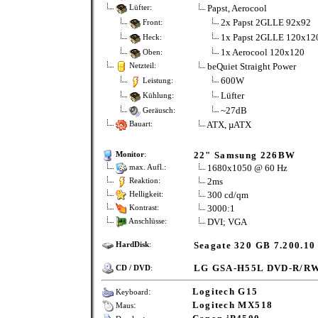
Papst, Aerocool
Lüfter:
2x Papst 2GLLE 92x92
Front:
1x Papst 2GLLE 120x12
Heck:
1x Aerocool 120x120
Oben:
beQuiet Straight Power
Netzteil:
600W
Leistung:
Lüfter
Kühlung:
~27dB
Geräusch:
ATX, µATX
Bauart:
22" Samsung 226BW
Monitor
:
1680x1050 @ 60 Hz
max. Aufl.:
2ms
Reaktion:
300 cd/qm
Helligkeit:
3000:1
Kontrast:
DVI; VGA
Anschlüsse:
Seagate 320 GB 7.200.10
HardDisk
:
LG GSA-H55L DVD-R/R
CD / DVD
:
:
Logitech G15
Keyboard
:
Logitech MX518
Maus