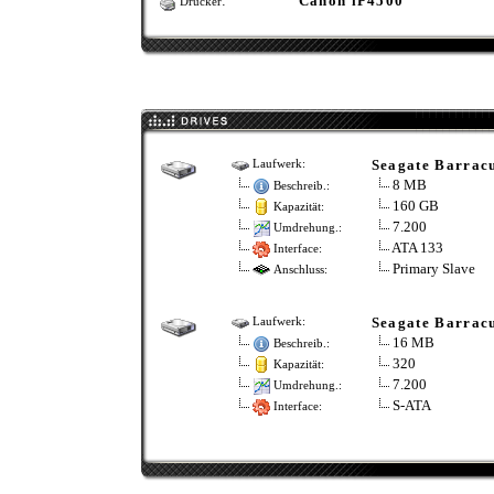
:
Canon iP4500
Drucker
Seagate Barrac
Laufwerk:
8 MB
Beschreib.:
160 GB
Kapazität:
7.200
Umdrehung.:
ATA 133
Interface:
Primary Slave
Anschluss:
Seagate Barrac
Laufwerk:
16 MB
Beschreib.:
320
Kapazität:
7.200
Umdrehung.:
S-ATA
Interface: