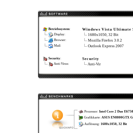
Windows Vista Ultimate
Betriebssystem
:
1680x1050, 32 Bit
Display:
Mozilla Firefox 3.0.2
Browser:
Outlook Express 2007
Mail:
Security
Security
:
Anti-Vir
Anti-Virus:
Prozessor:
Intel Core 2 Duo E675
Grafikkarte:
ASUS EN8800GTX G
Auflösung:
1680x1050, 32 Bit