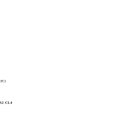
 PCI
MS2 CL4