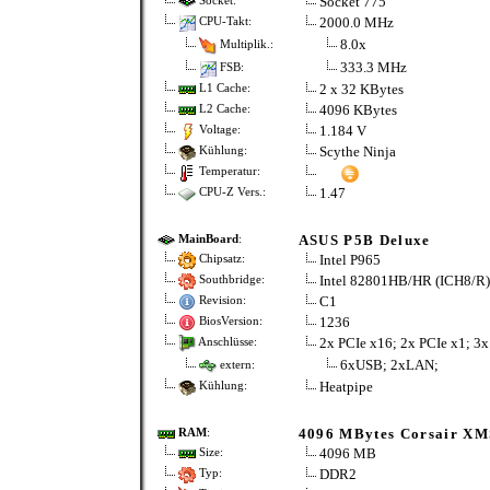
Socket 775
Socket:
2000.0 MHz
CPU-Takt:
8.0x
Multiplik.:
333.3 MHz
FSB:
2 x 32 KBytes
L1 Cache:
4096 KBytes
L2 Cache:
1.184 V
Voltage:
Scythe Ninja
Kühlung:
Temperatur:
1.47
CPU-Z Vers.:
ASUS P5B Deluxe
MainBoard
:
Intel P965
Chipsatz:
Intel 82801HB/HR (ICH8/R)
Southbridge:
C1
Revision:
1236
BiosVersion:
2x PCIe x16; 2x PCIe x1; 3x
Anschlüsse:
6xUSB; 2xLAN;
extern:
Heatpipe
Kühlung:
4096 MBytes Corsair X
RAM
:
4096 MB
Size:
DDR2
Typ: