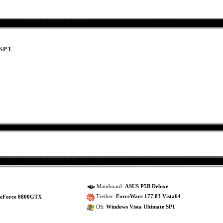
 SP1
Mainboard:
ASUS P5B Deluxe
0
Treiber:
ForceWare 177.83 Vista64
eForce 8800GTX
OS:
Windows Vista Ultimate SP1