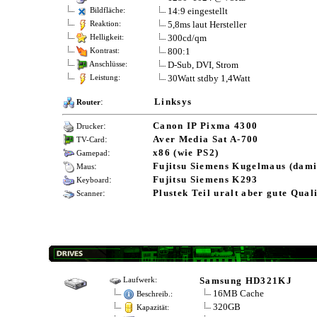
14:9 eingestellt
Bildfläche:
5,8ms laut Hersteller
Reaktion:
300cd/qm
Helligkeit:
800:1
Kontrast:
D-Sub, DVI, Strom
Anschlüsse:
30Watt stdby 1,4Watt
Leistung:
:
Linksys
Router
:
Canon IP Pixma 4300
Drucker
:
Aver Media Sat A-700
TV-Card
:
x86 (wie PS2)
Gamepad
:
Fujitsu Siemens Kugelmaus (damit
Maus
:
Fujitsu Siemens K293
Keyboard
:
Plustek Teil uralt aber gute Quali
Scanner
Samsung HD321KJ
Laufwerk:
16MB Cache
Beschreib.:
320GB
Kapazität: