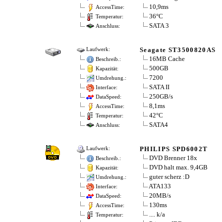
10,9ms
AccessTime:
36°C
Temperatur:
SATA 3
Anschluss:
Seagate ST3500820AS
Laufwerk:
16MB Cache
Beschreib.:
500GB
Kapazität:
7200
Umdrehung.:
SATA II
Interface:
250GB/s
DataSpeed:
8,1ms
AccessTime:
42°C
Temperatur:
SATA4
Anschluss:
PHILIPS SPD6002T
Laufwerk:
DVD Brenner 18x
Beschreib.:
DVD halt max. 9,4GB
Kapazität:
guter scherz :D
Umdrehung.:
ATA133
Interface:
20MB/s
DataSpeed:
130ms
AccessTime:
.... k/a
Temperatur: