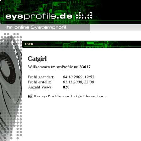
Catgirl
Catgirl
Willkommen im sysProfile nr:
83617
Profil geändert:
04.10.2009, 12:53
Profil erstellt:
01.11.2008, 23:30
Anzahl Views:
820
Das sysProfile von Catgirl bewerten ...