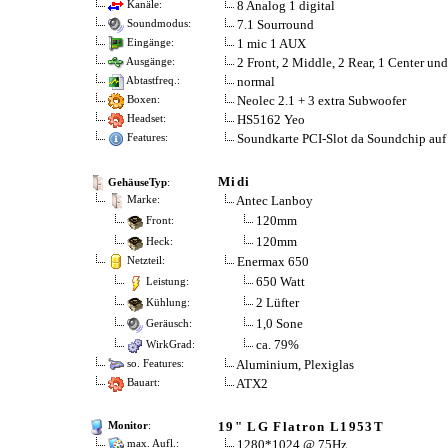
8 Analog 1 digital
Kanäle:
7.1 Sourround
Soundmodus:
1 mic 1 AUX
Eingänge:
2 Front, 2 Middle, 2 Rear, 1 Center un
Ausgänge:
normal
Abtastfreq.:
Neolec 2.1 + 3 extra Subwoofer
Boxen:
HS5162 Yeo
Headset:
Soundkarte PCI-Slot da Soundchip auf 
Features:
Midi
GehäuseTyp
:
Antec Lanboy
Marke:
120mm
Front:
120mm
Heck:
Enermax 650
Netzteil:
650 Watt
Leistung:
2 Lüfter
Kühlung:
1,0 Sone
Geräusch:
ca. 79%
WirkGrad:
Aluminium, Plexiglas
so. Features:
ATX2
Bauart:
19" LG Flatron L1953T
Monitor
:
1280*1024 @ 75Hz
max. Aufl.: