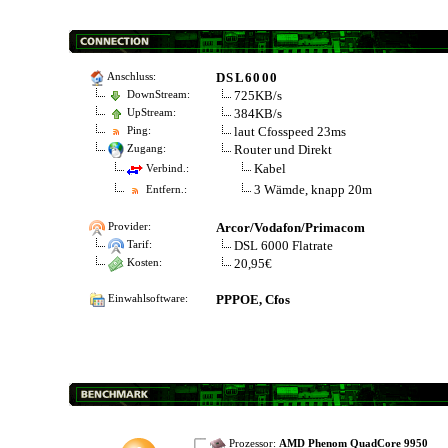
DSL6000
Anschluss:
725KB/s
DownStream:
384KB/s
UpStream:
laut Cfosspeed 23ms
Ping:
Router und Direkt
Zugang:
Kabel
Verbind.:
3 Wämde, knapp 20m
Entfern.:
Arcor/Vodafon/Primacom
Provider:
DSL 6000 Flatrate
Tarif:
20,95€
Kosten:
PPPOE, Cfos
Einwahlsoftware:
Prozessor:
AMD Phenom QuadCore 9950