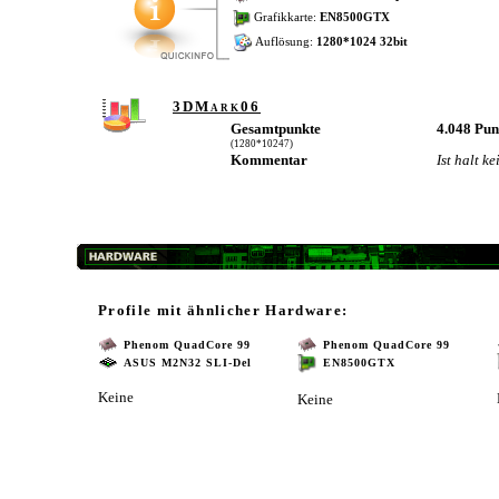
Grafikkarte:
EN8500GTX
Auflösung:
1280*1024 32bit
3DMark06
Gesamtpunkte
4.048 Pu
(1280*10247)
Kommentar
Ist halt k
Profile mit ähnlicher Hardware:
Phenom QuadCore 99
Phenom QuadCore 99
ASUS M2N32 SLI-Del
EN8500GTX
Keine
Keine