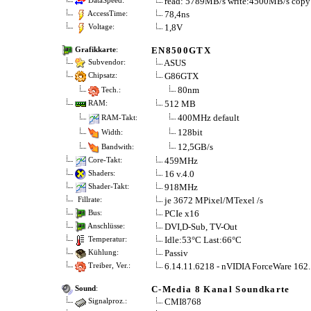
read: 5789MB/s write:4500MB/s cop
DataSpeed:
78,4ns
AccessTime:
1,8V
Voltage:
EN8500GTX
Grafikkarte
:
ASUS
Subvendor:
G86GTX
Chipsatz:
80nm
Tech.:
512 MB
RAM:
400MHz default
RAM-Takt:
128bit
Width:
12,5GB/s
Bandwith:
459MHz
Core-Takt:
16 v.4.0
Shaders:
918MHz
Shader-Takt:
je 3672 MPixel/MTexel /s
Fillrate:
PCIe x16
Bus:
DVI,D-Sub, TV-Out
Anschlüsse:
Idle:53°C Last:66°C
Temperatur:
Passiv
Kühlung:
6.14.11.6218 - nVIDIA ForceWare 162
Treiber, Ver.:
C-Media 8 Kanal Soundkarte
Sound
:
CMI8768
Signalproz.: