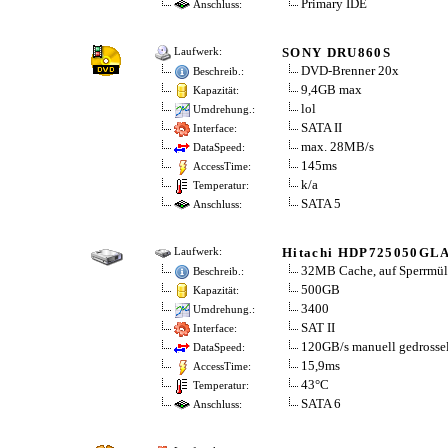
Primary IDE
Anschluss:
SONY DRU860S
Laufwerk:
DVD-Brenner 20x
Beschreib.:
9,4GB max
Kapazität:
lol
Umdrehung.:
SATA II
Interface:
max. 28MB/s
DataSpeed:
145ms
AccessTime:
k/a
Temperatur:
SATA 5
Anschluss:
Hitachi HDP725050GL
Laufwerk:
32MB Cache, auf Sperrmül
Beschreib.:
500GB
Kapazität:
3400
Umdrehung.:
SAT II
Interface:
120GB/s manuell gedrossel
DataSpeed:
15,9ms
AccessTime:
43°C
Temperatur:
SATA 6
Anschluss: