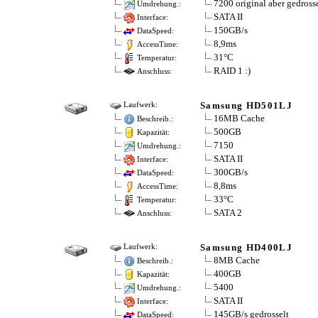
7200 original aber gedross
Umdrehung.:
SATA II
Interface:
150GB/s
DataSpeed:
8,9ms
AccessTime:
31°C
Temperatur:
RAID 1 :)
Anschluss:
Samsung HD501LJ
Laufwerk:
16MB Cache
Beschreib.:
500GB
Kapazität:
7150
Umdrehung.:
SATA II
Interface:
300GB/s
DataSpeed:
8,8ms
AccessTime:
33°C
Temperatur:
SATA 2
Anschluss:
Samsung HD400LJ
Laufwerk:
8MB Cache
Beschreib.:
400GB
Kapazität:
5400
Umdrehung.:
SATA II
Interface:
145GB/s gedrosselt
DataSpeed: