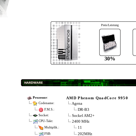
Preis/Leistung
30%
AMD Phenom QuadCore 9950
Prozessor
:
Agena
Codename:
DR-B3
F.M.S.:
Sockel AM2+
Socket:
2400 MHz
CPU-Takt:
11
Multiplik.:
202MHz
FSB: