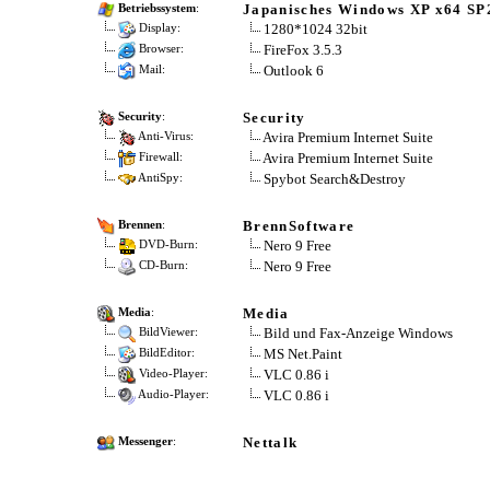
Japanisches Windows XP x64 SP
Betriebssystem
:
1280*1024 32bit
Display:
FireFox 3.5.3
Browser:
Outlook 6
Mail:
Security
Security
:
Avira Premium Internet Suite
Anti-Virus:
Avira Premium Internet Suite
Firewall:
Spybot Search&Destroy
AntiSpy:
BrennSoftware
Brennen
:
Nero 9 Free
DVD-Burn:
Nero 9 Free
CD-Burn:
Media
Media
:
Bild und Fax-Anzeige Windows
BildViewer:
MS Net.Paint
BildEditor:
VLC 0.86 i
Video-Player:
VLC 0.86 i
Audio-Player:
Nettalk
Messenger
: