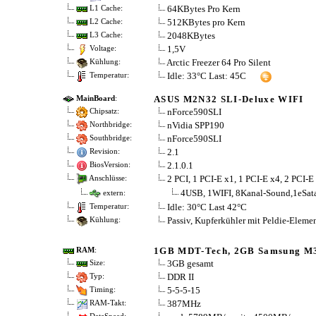
64KBytes Pro Kern
L1 Cache:
512KBytes pro Kern
L2 Cache:
2048KBytes
L3 Cache:
1,5V
Voltage:
Arctic Freezer 64 Pro Silent
Kühlung:
Idle: 33°C Last: 45C
Temperatur:
ASUS M2N32 SLI-Deluxe WIFI
MainBoard
:
nForce590SLI
Chipsatz:
nVidia SPP190
Northbridge:
nForce590SLI
Southbridge:
2.1
Revision:
2.1.0.1
BiosVersion:
2 PCI, 1 PCI-E x1, 1 PCI-E x4, 2 PCI-E
Anschlüsse:
4USB, 1WIFI, 8Kanal-Sound,1eSat
extern:
Idle: 30°C Last 42°C
Temperatur:
Passiv, Kupferkühler mit Peldie-Eleme
Kühlung:
1GB MDT-Tech, 2GB Samsung M
RAM
:
3GB gesamt
Size:
DDR II
Typ:
5-5-5-15
Timing:
387MHz
RAM-Takt: