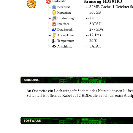
Samsung HD501KJ
Laufwerk:
32MB Cache, 1 Defekter S
Beschreib.:
500GB
Kapazität:
7200
Umdrehung.:
SATA II
Interface:
277GB/s
DataSpeed:
17,1ms
AccessTime:
29°C
Temperatur:
SATA 1
Anschluss:
An Oberseite ein Loch reingefräßt damit das Netzteil dessen Lüfter
Seitenteil ist offen, da Kabel auf 2 HDD's die auf einem extra Al