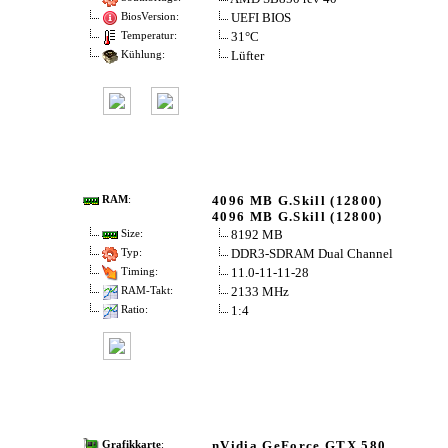
UEFI BIOS
BiosVersion:
31°C
Temperatur:
Lüfter
Kühlung:
4096 MB G.Skill (12800)
RAM
:
4096 MB G.Skill (12800)
8192 MB
Size:
DDR3-SDRAM Dual Channel
Typ:
11.0-11-11-28
Timing:
2133 MHz
RAM-Takt:
1:4
Ratio:
nVidia GeForce GTX 580
Grafikkarte
: