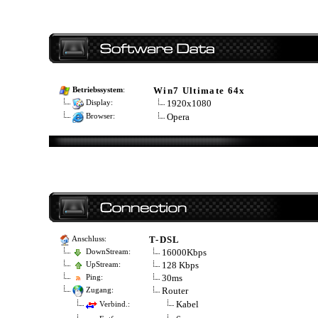
Win7 Ultimate 64x
Betriebssystem
:
1920x1080
Display:
Opera
Browser:
T-DSL
Anschluss:
16000Kbps
DownStream:
128 Kbps
UpStream:
30ms
Ping:
Router
Zugang:
Kabel
Verbind.: