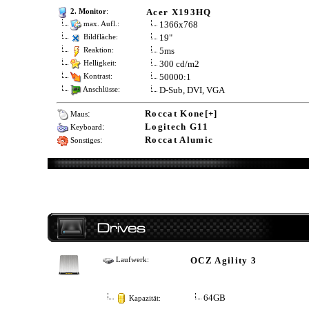
Acer X193HQ
2. Monitor
:
1366x768
max. Aufl.:
19"
Bildfläche:
5ms
Reaktion:
300 cd/m2
Helligkeit:
50000:1
Kontrast:
D-Sub, DVI, VGA
Anschlüsse:
:
Roccat Kone[+]
Maus
:
Logitech G11
Keyboard
:
Roccat Alumic
Sonstiges
OCZ Agility 3
Laufwerk:
64GB
Kapazität: