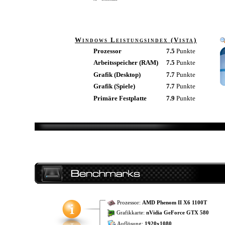
Windows Leistungsindex (Vista)
Prozessor
7.5
Punkte
Arbeitsspeicher (RAM)
7.5
Punkte
Grafik (Desktop)
7.7
Punkte
Grafik (Spiele)
7.7
Punkte
Primäre Festplatte
7.9
Punkte
Prozessor:
AMD Phenom II X6 1100T
Grafikkarte:
nVidia GeForce GTX 580
Auflösung:
1920x1080