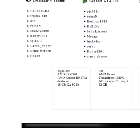
Crosshair V Formul
GeForce GTX 580
CrEaTeChX
pjs0311
fr@nk.bln
romaN
kfh
Reeloop1983
romaN
KeBeNe
shawty8890
Schulzicrock
nobsy1984
Mongo
sgies73
luckylee
Green_Viper
cecko
Schulzicrock
Kante6301
iibosh
crust_cheese
fr@nk.bln
kfh
AMD FX-8370
AMD Ryzen
AMD Radeon R9 270x
Threadripper 1920X
dual-x oc
ATI Radeon R9 Fury X
16 GB (2x 8GB)
32 GB
luckylee
AMD Phenom II X6
1100T
2x NVIDIA GeForce
GTX 580 OC
16 GB