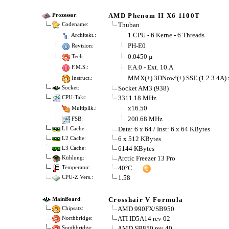
AMD Phenom II X6 1100T
Prozessor
:
Thuban
Codename:
1 CPU - 6 Kerne - 6 Threads
Architekt.:
PH-E0
Revision:
0.0450 µ
Tech.:
F.A.0 - Ext. 10.A
F.M.S.:
MMX(+) 3DNow!(+) SSE (1 2 3 4A)
Instruct.:
Socket AM3 (938)
Socket:
3311.18 MHz
CPU-Takt:
x16.50
Multiplik.:
200.68 MHz
FSB:
Data: 6 x 64 / Inst: 6 x 64 KBytes
L1 Cache:
6 x 512 KBytes
L2 Cache:
6144 KBytes
L3 Cache:
Arctic Freezer 13 Pro
Kühlung:
40°C
Temperatur:
1.58
CPU-Z Vers.:
Crosshair V Formula
MainBoard
:
AMD 990FX/SB950
Chipsatz:
ATI ID5A14 rev 02
Northbridge:
AMD SB850 rev 40
Southbridge: