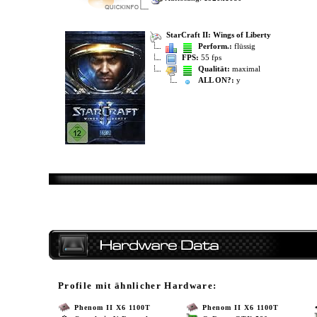
StarCraft II: Wings of Liberty
Perform.:
flüssig
FPS:
55 fps
Qualität:
maximal
ALL ON?:
y
Profile mit ähnlicher Hardware:
Phenom II X6 1100T
Phenom II X6 1100T