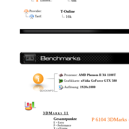
6m
Entfern.:
T-Online
Provider:
16k
Tarif:
Prozessor:
AMD Phenom II X6 1100T
Grafikkarte:
nVidia GeForce GTX 580
Auflösung:
1920x1080
3DMarks 11
Gesamtpunkte
P 6104 3DMarks
E = Entry
P = Performance
X = eXtreme