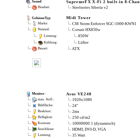
SupremeFX X-Fi 2 built-in 8-Chan
Sound
:
Steelseries Siberia v2
Headset:
Midi Tower
GehäuseTyp
:
CM Storm Enforcer SGC-1000-KWN1
Marke:
Corsair HX850w
Netzteil:
850W
Leistung:
Lüfter
Kühlung:
ATX
Bauart:
Asus VE248
Monitor
:
1920x1080
max. Aufl.:
24"
Bildfläche:
2ms
Reaktion:
250 cd/m2
Helligkeit:
10000000:1 (dynamisch)
Kontrast:
HDMI, DVI-D, VGA
Anschlüsse:
35 Watt
Leistung: