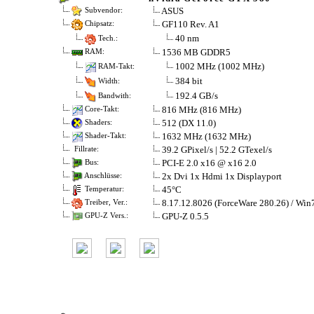
ASUS
Subvendor:
GF110 Rev. A1
Chipsatz:
40 nm
Tech.:
1536 MB GDDR5
RAM:
1002 MHz (1002 MHz)
RAM-Takt:
384 bit
Width:
192.4 GB/s
Bandwith:
816 MHz (816 MHz)
Core-Takt:
512 (DX 11.0)
Shaders:
1632 MHz (1632 MHz)
Shader-Takt:
39.2 GPixel/s | 52.2 GTexel/s
Fillrate:
PCI-E 2.0 x16 @ x16 2.0
Bus:
2x Dvi 1x Hdmi 1x Displayport
Anschlüsse:
45°C
Temperatur:
8.17.12.8026 (ForceWare 280.26) / Win
Treiber, Ver.:
GPU-Z 0.5.5
GPU-Z Vers.: