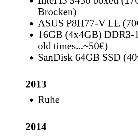
Intel i5 3450 boxed (17
Brocken)
ASUS P8H77-V LE (70
16GB (4x4GB) DDR3-1600
old times...~50€)
SanDisk 64GB SSD (40
2013
Ruhe
2014