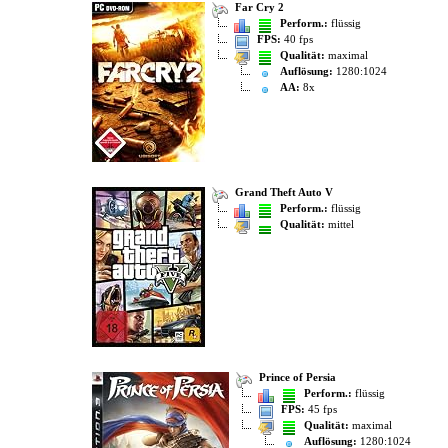
Far Cry 2
Perform.:
flüssig
FPS:
40 fps
Qualität:
maximal
Auflösung:
1280:1024
AA:
8x
Grand Theft Auto V
Perform.:
flüssig
Qualität:
mittel
Prince of Persia
Perform.:
flüssig
FPS:
45 fps
Qualität:
maximal
Auflösung:
1280:1024