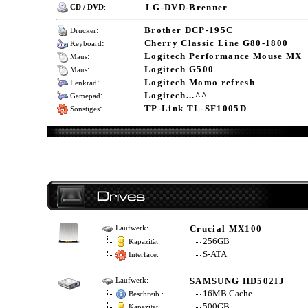
LG-DVD-Brenner
CD / DVD
:
:
Brother DCP-195C
Drucker
:
Cherry Classic Line G80-1800
Keyboard
:
Logitech Performance Mouse MX
Maus
:
Logitech G500
Maus
:
Logitech Momo refresh
Lenkrad
:
Logitech...^^
Gamepad
:
TP-Link TL-SF1005D
Sonstiges
Crucial MX100
Laufwerk:
256GB
Kapazität:
S-ATA
Interface:
SAMSUNG HD502IJ
Laufwerk:
16MB Cache
Beschreib.:
500GB
Kapazität: