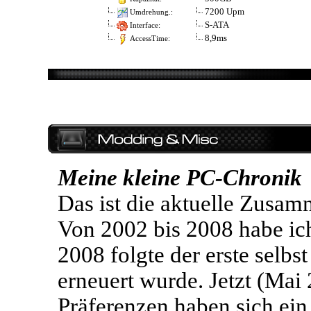
7200 Upm
Umdrehung.:
S-ATA
Interface:
8,9ms
AccessTime:
Meine kleine PC-Chronik
Das ist die aktuelle Zusa
Von 2002 bis 2008 habe ic
2008 folgte der erste selbs
erneuert wurde. Jetzt (Mai 
Präferenzen haben sich ei