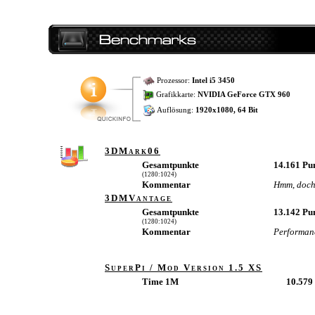
Prozessor:
Intel i5 3450
Grafikkarte:
NVIDIA GeForce GTX 960
Auflösung:
1920x1080, 64 Bit
3DMark06
Gesamtpunkte
14.161 Pu
(1280:1024)
Kommentar
Hmm, doch s
3DMVantage
Gesamtpunkte
13.142 Pu
(1280:1024)
Kommentar
Performan
SuperPi / Mod Version 1.5 XS
Time 1M
10.579 