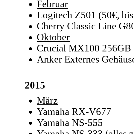
Februar
Logitech Z501 (50€, bi
Cherry Classic Line G8
Oktober
Crucial MX100 256GB 
Anker Externes Gehäuse
2015
März
Yamaha RX-V677
Yamaha NS-555
Yamaha NS-333 (alles 