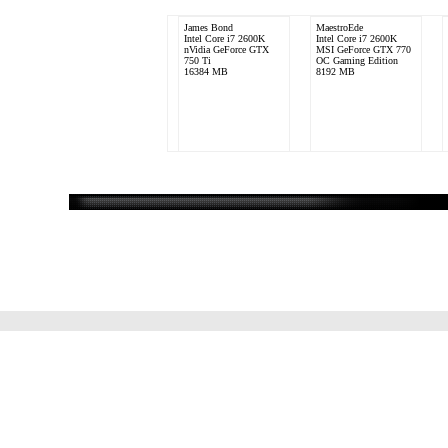
James Bond
MaestroEde
Intel Core i7 2600K
Intel Core i7 2600K
nVidia GeForce GTX
MSI GeForce GTX 770
750 Ti
OC Gaming Edition
16384 MB
8192 MB
KingUtti
Exiter88
Intel Core i7 -930
Intel Core 2 Duo
GeForce GTX 260
QX96500
4096 MB
ATI Radeon 5770
8 GB