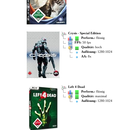
Crysis - Special Edition
Perform.:
flüssig
FPS:
50 fps
Qualität:
hoch
Auflösung:
1280:1024
AA:
8x
Left 4 Dead
Perform.:
flüssig
Qualität:
maximal
Auflösung:
1280:1024