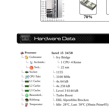
70%
Intel i5 3450
Prozessor
:
Ivy Bridge
Codename:
1 CPU- 4 Kerne
Architekt.:
22 nm
Tech.:
1155
Socket:
3100 MHz
CPU-Takt:
4x 64 kB
L1 Cache:
4x 256 kB
L2 Cache:
Level 3 6144 kB
L3 Cache:
Turbo Boost
Besonderh.:
EKL Alpenföhn Brocken
Kühlung:
Idle: 28°C, Last: 59°C (30min Prime95)
Temperatur: