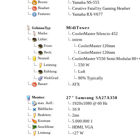
Yamaha NS-555
Boxen:
Creative Fatal1ty Gaming Headset
Headset:
Yamaha RX-V677
Features:
MidiTower
GehäuseTyp
:
CoolerMaster Silencio 452
Marke:
intern
Lüfter:
CoolerMaster 120mm
Front:
CoolerMaster 120mm
Heck:
CoolerMaster V550 Semi-Modular 80+
Netzteil:
550 W
Leistung:
Luft
Kühlung:
90% Typically
WirkGrad:
ATX
Bauart:
27" Samsung SA27A350
Monitor
:
1920x1080 @ 60 Hz
max. Aufl.:
16:9
Bildfläche:
2ms
Reaktion:
5.000.000:1
Kontrast:
HDMI, VGA
Anschlüsse:
<27 W
Leistung: