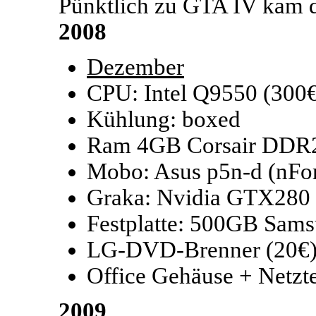
Pünktlich zu GTA IV kam 
2008
Dezember
CPU: Intel Q9550 (300
Kühlung: boxed
Ram 4GB Corsair DDR2
Mobo: Asus p5n-d (nFor
Graka: Nvidia GTX280 
Festplatte: 500GB Sam
LG-DVD-Brenner (20€
Office Gehäuse + Netzte
2009