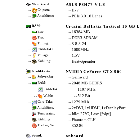
ASUS P8H77-V LE
MainBoard
:
H77
Chipsatz:
PCIe 3.0 16 Lanes
Anschlüsse:
Crucial Ballistix Tactical 16 GB
RAM
:
16384 MB
Size:
DDR3-SDRAM
Typ:
8-8-8-24
Timing:
1600MHz
RAM-Takt:
1,5V
Voltage:
Heat-Spreader
Kühlung:
NVIDIA GeForce GTX 960
Grafikkarte
:
Gainward
Subvendor:
2048 MB GDDR5
RAM:
1107 MHz
RAM-Takt:
512 Bit
Width:
1279 MHz
Core-Takt:
2xDVI, 1xHDMI, 1xDisplayPort
Anschlüsse:
Idle: 27°C, Last: [folgt]
Temperatur:
Phantom GLH
Kühlung:
352.86
Treiber, Ver.:
onboard
Sound
: