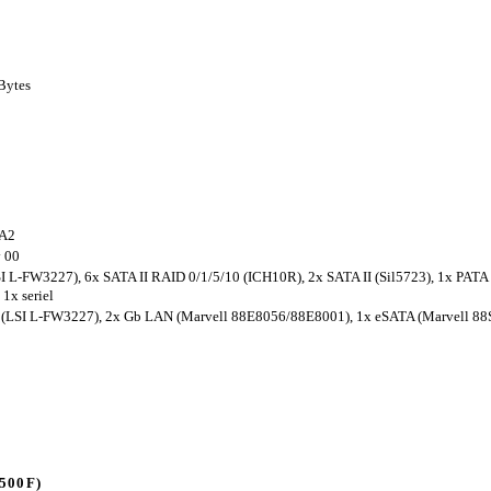
KBytes
 A2
 00
SI L-FW3227), 6x SATA II RAID 0/1/5/10 (ICH10R), 2x SATA II (Sil5723), 1x PATA
1x seriel
e (LSI L-FW3227), 2x Gb LAN (Marvell 88E8056/88E8001), 1x eSATA (Marvell 88
500F)