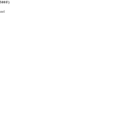
500F)
nel
5