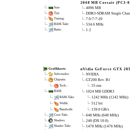
2048 MB Corsair (PC3-8
4096 MB
Size:
DDR3-SDRAM Single Chan
Typ:
7.0-7-7-20
Timing:
534.6 MHz
RAM-Takt:
1:2
Ratio:
nVidia GeForce GTX 28
Grafikkarte
:
NVIDIA
Subvendor:
GT200 Rev. B1
Chipsatz:
55 nm
Tech.:
1024 MB GDDR3
RAM:
1242 MHz (1242 MHz)
RAM-Takt:
512 bit
Width:
159.0 GB/s
Bandwith:
648 MHz (648 MHz)
Core-Takt:
240 (DX 10.0)
Shaders:
1476 MHz (1476 MHz)
Shader-Takt: