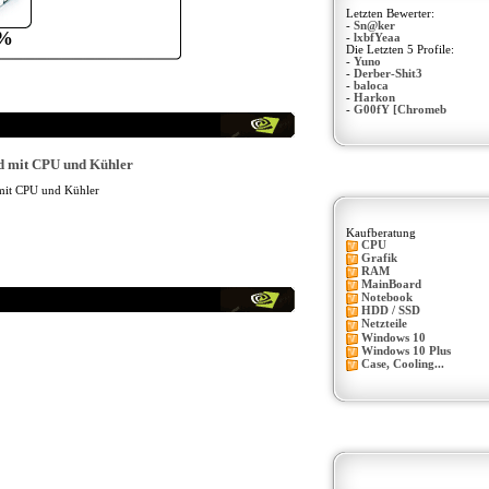
Letzten Bewerter:
-
Sn@ker
%
-
lxbfYeaa
Die Letzten 5 Profile:
-
Yuno
-
Derber-Shit3
-
baloca
-
Harkon
-
G00fY [Chromeb
mit CPU und Kühler
Kaufberatung
CPU
Grafik
RAM
MainBoard
Notebook
HDD / SSD
Netzteile
Windows 10
Windows 10 Plus
Case, Cooling...