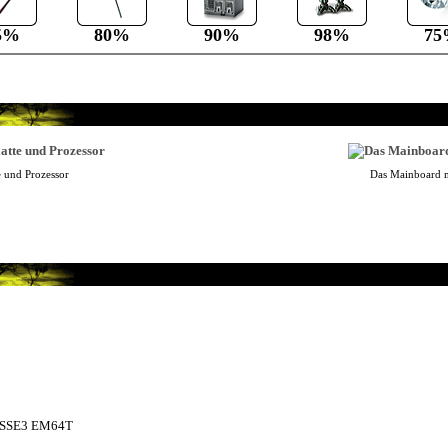
5%
80%
90%
98%
75
e und Prozessor
Das Mainboard 
0
SSSE3 EM64T