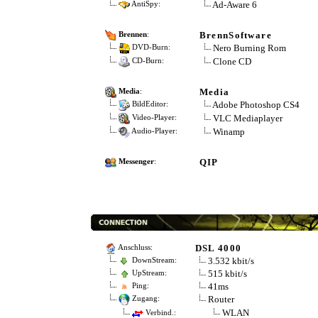
Ad-Aware 6
AntiSpy:
BrennSoftware
Brennen
:
Nero Burning Rom
DVD-Burn:
Clone CD
CD-Burn:
Media
Media
:
Adobe Photoshop CS4
BildEditor:
VLC Mediaplayer
Video-Player:
Winamp
Audio-Player:
QIP
Messenger
:
DSL 4000
Anschluss:
3.532 kbit/s
DownStream:
515 kbit/s
UpStream:
41ms
Ping:
Router
Zugang:
WLAN
Verbind.: