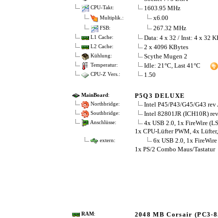
1603.95 MHz
CPU-Takt:
x6.00
Multiplik.:
267.32 MHz
FSB:
Data: 4 x 32 / Inst: 4 x 32 
L1 Cache:
2 x 4096 KBytes
L2 Cache:
Scythe Mugen 2
Kühlung:
Idle: 21°C, Last 41°C
Temperatur:
1.50
CPU-Z Vers.:
P5Q3 DELUXE
MainBoard
:
Intel P45/P43/G45/G43 rev
Northbridge:
Intel 82801JR (ICH10R) rev
Southbridge:
4x USB 2.0, 1x FireWire (L
Anschlüsse:
1x CPU-Lüfter PWM, 4x Lüfter, 
6x USB 2.0, 1x FireWir
extern:
1x PS/2 Combo Maus/Tastatur
2048 MB Corsair (PC3-8
RAM
: