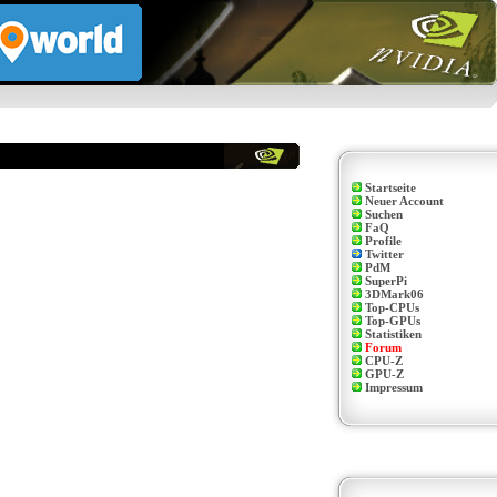
Startseite
Neuer Account
Suchen
FaQ
Profile
Twitter
PdM
SuperPi
3DMark06
Top-CPUs
Top-GPUs
Statistiken
Forum
CPU-Z
GPU-Z
Impressum