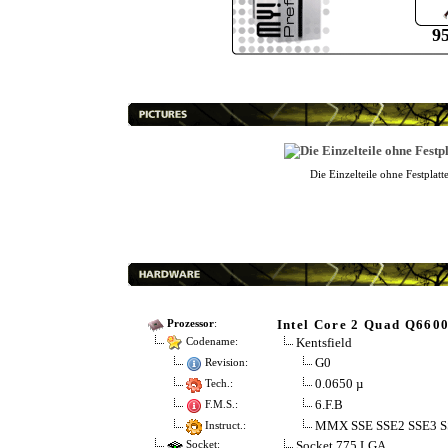
9
Die Einzelteile ohne Festplatt
Intel Core 2 Quad Q660
Prozessor
:
Kentsfield
Codename:
G0
Revision:
0.0650 µ
Tech.:
6.F.B
F.M.S.:
MMX SSE SSE2 SSE3 
Instruct.:
Socket 775 LGA
Socket: