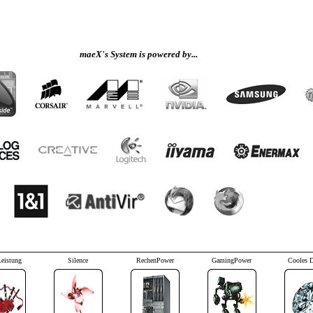
maeX's System is powered by...
Leistung
Silence
RechenPower
GamingPower
Cooles 