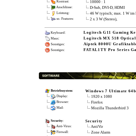
10000 : 1
Kontrast:
D-Sub, DVI-D, HDMI
Anschlüsse:
46 W typisch; max. 1 W i
Leistung:
2 x 3 W (Stereo),
so. Features:
:
Logitech G11 Gaming K
Keyboard
:
Logitech MX 518 Optical
Maus
:
Aiptek 8000U Grafiktabl
Sonstiges
:
FATAL1TY Pro Series Ga
Sonstiges
Windows 7 Ultimate 64b
Betriebssystem
:
1920 x 1080
Display:
Firefox
Browser:
Mozilla Thunderbird 3
Mail:
Security
Security
:
AntiVir
Anti-Virus:
Zone Alarm
Firewall: