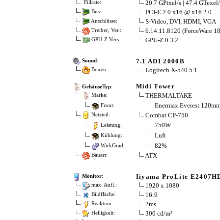
20.7 GPixel/s | 47.4 GTexel/
Fillrate:
PCI-E 2.0 x16 @ x16 2.0
Bus:
S-Video, DVI, HDMI, VGA
Anschlüsse:
6.14.11.8120 (ForceWare 18
Treiber, Ver.:
GPU-Z 0.3.2
GPU-Z Vers.:
7.1 ADI 2000B
Sound
:
Logitech X-540 5.1
Boxen:
Midi Tower
GehäuseTyp
:
THERMALTAKE
Marke:
Enermax Everest 120mm
Front:
Combat CP-750
Netzteil:
750W
Leistung:
Luft
Kühlung:
82%
WirkGrad:
ATX
Bauart:
Iiyama ProLite E2407H
Monitor
:
1920 x 1080
max. Aufl.:
16:9
Bildfläche:
2ms
Reaktion:
300 cd/m²
Helligkeit: