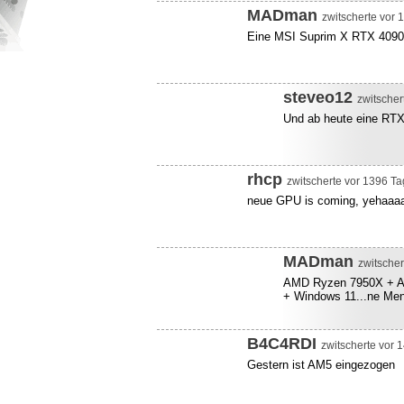
MADman
zwitscherte vor 
Eine MSI Suprim X RTX 4090
steveo12
zwitscher
Und ab heute eine RT
rhcp
zwitscherte vor 1396 Ta
neue GPU is coming, yehaaa
MADman
zwitscher
AMD Ryzen 7950X + A
+ Windows 11...ne Me
B4C4RDI
zwitscherte vor 
Gestern ist AM5 eingezogen