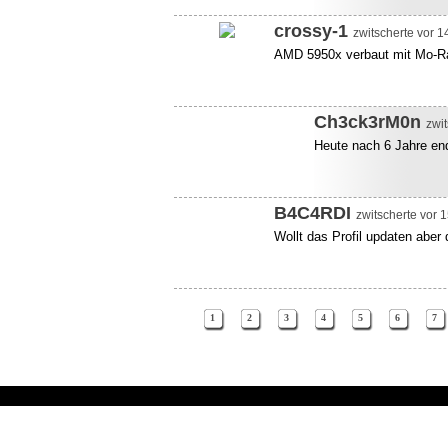
crossy-1
zwitscherte vor 1
AMD 5950x verbaut mit Mo-Ra
Ch3ck3rM0n
zwit
Heute nach 6 Jahre en
B4C4RDI
zwitscherte vor 
Wollt das Profil updaten aber 
1
2
3
4
5
6
7