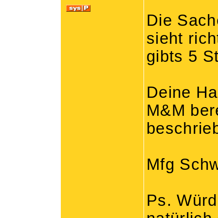
Die Sach
sieht ric
gibts 5 S
Deine Ha
M&M bere
beschrie
Mfg Schw
Ps. Würd