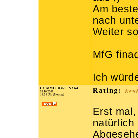
Am beste
nach unt
Weiter so
MfG fina
Ich würd
COMMODORE SX64
Rating:
06.10.2008,
14:34 Uhr (Montag)
Erst mal,
natürlich
Abgesehe