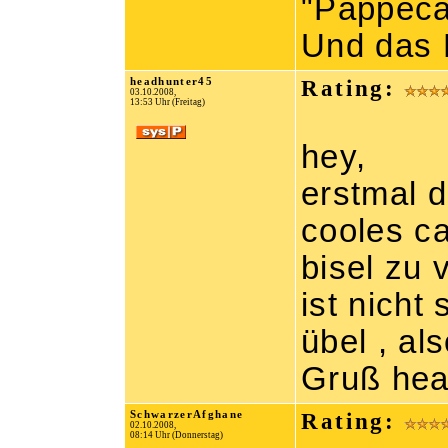
"Pappeca
Und das K
headhunter45
Rating:
03.10.2008,
13:53 Uhr (Freitag)
hey,
erstmal 
cooles c
bisel zu 
ist nicht
übel , al
Gruß hea
SchwarzerAfghane
Rating:
02.10.2008,
08:14 Uhr (Donnerstag)