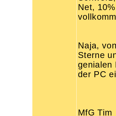
Net, 10% 
vollkomm
Naja, von
Sterne u
genialen 
der PC e
MfG Tim