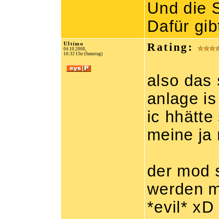
Und die S
Dafür gib
Ultimo
Rating:
04.10.2008,
16:32 Uhr (Samstag)
also das 
anlage i
ic hhätte
meine ja
der mod s
werden m
*evil* xD