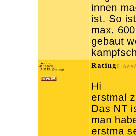
innen ma
ist. So i
max. 600
gebaut wo
kampfsch
Bexxx
Rating:
05.10.2008,
19:32 Uhr (Sonntag)
Hi
erstmal 
Das NT i
man haben
erstma s