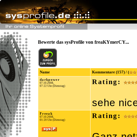
Bewerte das sysProfile von freaKYmerCY...
Name
Kommentare (157) / (
darkpower
Rating:
07.10.2008,
07:22 Uhr (Dienstag)
sehe nic
Freeak
Rating:
07.10.2008,
01:20 Uhr (Dienstag)
Ganz net