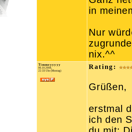
in meinem
Nur würd
zugrunde
nix.^^
Timmeyyyyy
Rating:
06.10.2008,
22:33 Uhr (Montag)
Grüßen,
erstmal 
ich den S
du mit: 