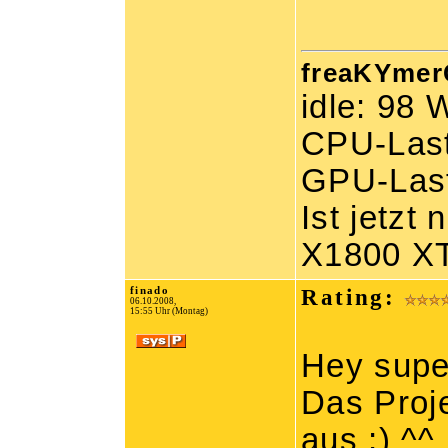
freaKYmerC
idle: 98 
CPU-Last
GPU-Las
Ist jetzt 
X1800 XT
finado
Rating:
06.10.2008,
15:55 Uhr (Montag)
Hey supe
Das Proje
aus ;) ^^