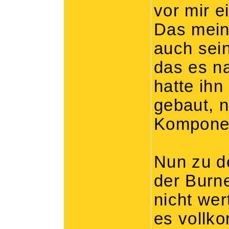
vor mir e
Das mein
auch sein
das es n
hatte ih
gebaut, n
Komponen
Nun zu d
der Burne
nicht wer
es vollk