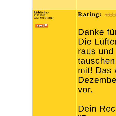
Riddicker
Rating:
03.10.2008,
16:28 Uhr (Freitag)
Danke fü
Die Lüfte
raus und
tauschen
mit! Das 
Dezember
vor.
Dein Rech