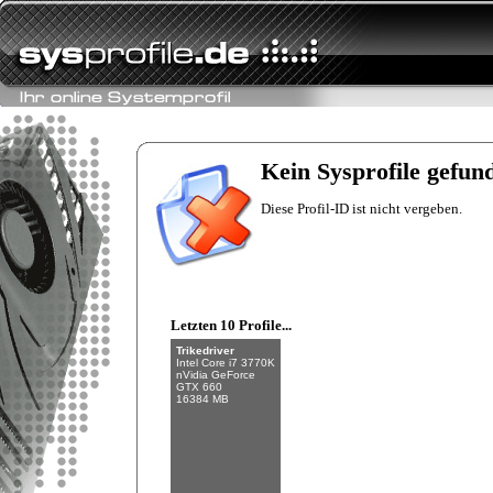
Fishman
Intel Core i7-6700K
NVIDIA GeForce
GTX 970
Kein Sysprofile gefun
32 GB (4 x 8 GB)
Diese Profil-ID ist nicht vergeben.
Letzten 10 Profile...
Trikedriver
Intel Core i7 3770K
nVidia GeForce
GTX 660
16384 MB