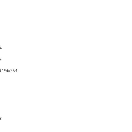
%
s
) / Win7 64
X