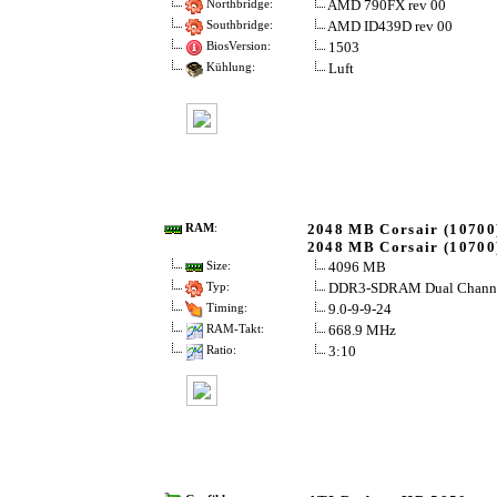
AMD 790FX rev 00
Northbridge:
AMD ID439D rev 00
Southbridge:
1503
BiosVersion:
Luft
Kühlung:
2048 MB Corsair (10700
RAM
:
2048 MB Corsair (10700
4096 MB
Size:
DDR3-SDRAM Dual Chann
Typ:
9.0-9-9-24
Timing:
668.9 MHz
RAM-Takt:
3:10
Ratio: