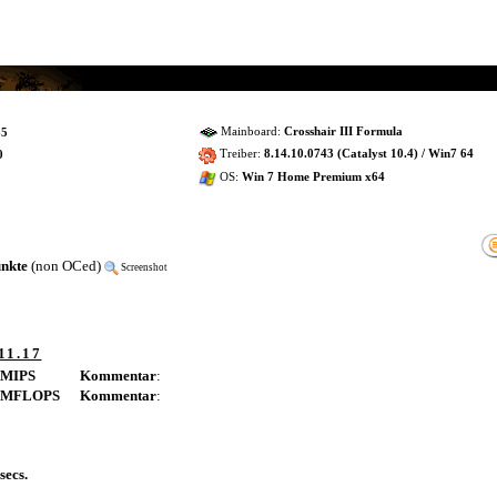
Mainboard:
Crosshair III Formula
65
Treiber:
8.14.10.0743 (Catalyst 10.4) / Win7 64
0
OS:
Win 7 Home Premium x64
unkte
(non OCed)
Screenshot
11.17
 MIPS
Kommentar
:
5 MFLOPS
Kommentar
:
secs.