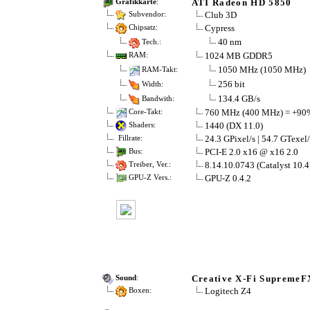
ATI Radeon HD 5850
Grafikkarte
:
Club 3D
Subvendor:
Cypress
Chipsatz:
40 nm
Tech.:
1024 MB GDDR5
RAM:
1050 MHz (1050 MHz)
RAM-Takt:
256 bit
Width:
134.4 GB/s
Bandwith:
760 MHz (400 MHz) = +90
Core-Takt:
1440 (DX 11.0)
Shaders:
24.3 GPixel/s | 54.7 GTexel/
Fillrate:
PCI-E 2.0 x16 @ x16 2.0
Bus:
8.14.10.0743 (Catalyst 10.4
Treiber, Ver.:
GPU-Z 0.4.2
GPU-Z Vers.:
Creative X-Fi SupremeF
Sound
:
Logitech Z4
Boxen: