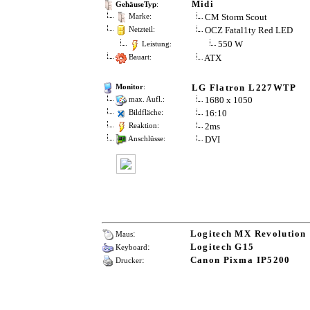
Midi
GehäuseTyp
:
CM Storm Scout
Marke:
OCZ Fatal1ty Red LED
Netzteil:
550 W
Leistung:
ATX
Bauart:
LG Flatron L227WTP
Monitor
:
1680 x 1050
max. Aufl.:
16:10
Bildfläche:
2ms
Reaktion:
DVI
Anschlüsse:
:
Logitech MX Revolution
Maus
:
Logitech G15
Keyboard
:
Canon Pixma IP5200
Drucker