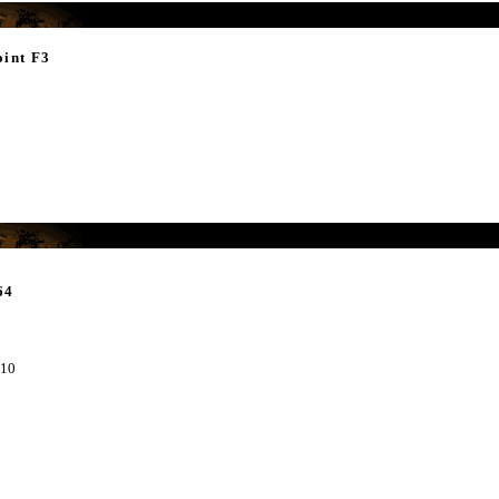
int F3
64
010