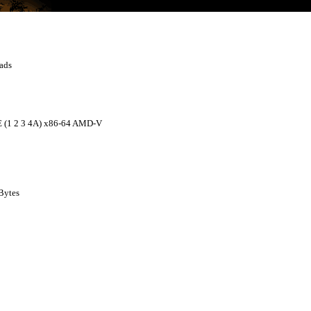
ads
 (1 2 3 4A) x86-64 AMD-V
KBytes