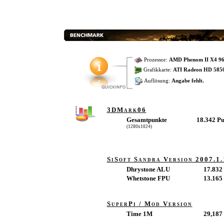
Prozessor:
AMD Phenom II X4 9
Grafikkarte:
ATI Radeon HD 585
Auflösung:
Angabe fehlt.
3DMark06
Gesamtpunkte
18.342 P
(1280x1024)
SiSoft Sandra Version 2007.1.
Dhrystone ALU
17.832
Whetstone FPU
13.16
SuperPi / Mod Version
Time 1M
29,187 