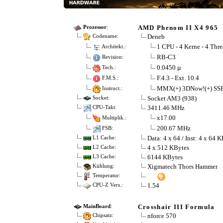
AMD Phenom II X4 965
Prozessor
:
Deneb
Codename:
1 CPU - 4 Kerne - 4 Thre
Architekt.:
RB-C3
Revision:
0.0450 µ
Tech.:
F.4.3 - Ext. 10.4
F.M.S.:
MMX(+) 3DNow!(+) SSE
Instruct.:
Socket AM3 (938)
Socket:
3411.46 MHz
CPU-Takt:
x17.00
Multiplik.:
200.67 MHz
FSB:
Data: 4 x 64 / Inst: 4 x 64 
L1 Cache:
4 x 512 KBytes
L2 Cache:
6144 KBytes
L3 Cache:
Xigmatech Thors Hammer
Kühlung:
Temperatur:
1.54
CPU-Z Vers.:
Crosshair III Formula
MainBoard
:
nforce 570
Chipsatz: