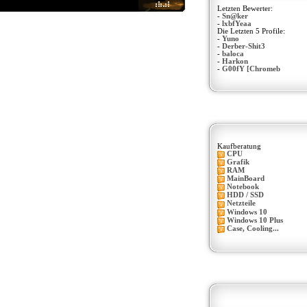
Letzten Bewerter:
-
Sn@ker
-
lxbfYeaa
Die Letzten 5 Profile:
-
Yuno
-
Derber-Shit3
-
baloca
-
Harkon
-
G00fY [Chromeb
Kaufberatung
CPU
Grafik
RAM
MainBoard
Notebook
HDD / SSD
Netzteile
Windows 10
Windows 10 Plus
Case, Cooling...