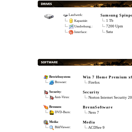
Samsung Spinpo
Laufwerk:
1 Tb
Kapazität:
7200 Upm
Umdrehung.:
Sata
Interface:
Win 7 Home Premium x
Betriebssystem
:
Firefox
Browser:
Security
Security
:
Norton Internet Security 2
Anti-Virus:
BrennSoftware
Brennen
:
Nero 7
DVD-Burn:
Media
Media
:
ACDSee 9
BildViewer: