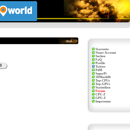
Startseite
Neuer Account
Suchen
FaQ
Profile
8
Twitter
PdM
SuperPi
3DMark06
Top-CPUs
Top-GPUs
Statistiken
Forum
CPU-Z
GPU-Z
Impressum