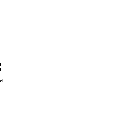
)
)
el