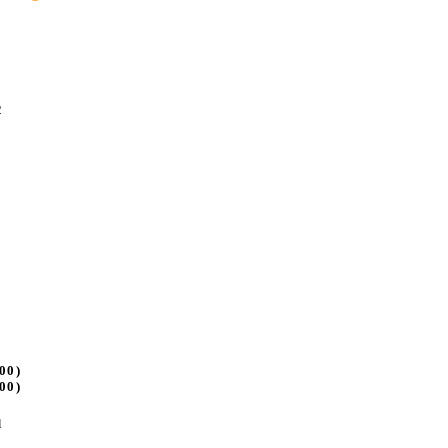
2
00)
00)
l