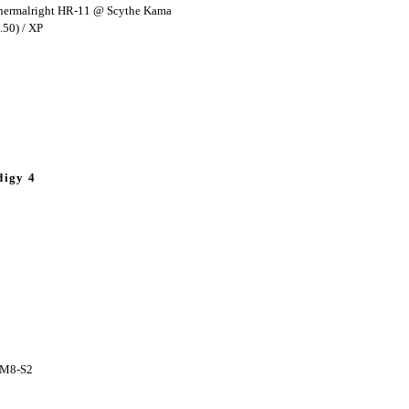
Thermalright HR-11 @ Scythe Kama
.50) / XP
digy 4
 M8-S2