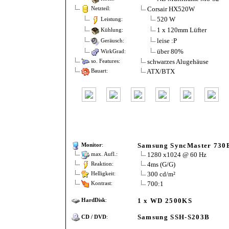
Corsair HX520W
Netzteil:
520 W
Leistung:
1 x 120mm Lüfter
Kühlung:
leise :P
Geräusch:
über 80%
WirkGrad:
schwarzes Alugehäuse
so. Features:
ATX/BTX
Bauart:
Samsung SyncMaster 730
Monitor
:
1280 x1024 @ 60 Hz
max. Aufl.:
4ms (G/G)
Reaktion:
300 cd/m²
Helligkeit:
700:1
Kontrast:
1 x WD 2500KS
HardDisk
:
Samsung SSH-S203B
CD / DVD
: