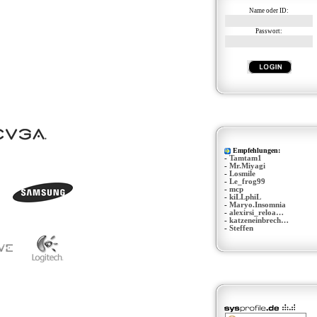
Name oder ID:
Passwort:
Empfehlungen:
-
Tamtam1
-
Mr.Miyagi
-
Losmile
-
Le_frog99
-
mcp
-
kiLLphiL
-
Maryo.Insomnia
-
alexirsi_reloa…
-
katzeneinbrech…
-
Steffen