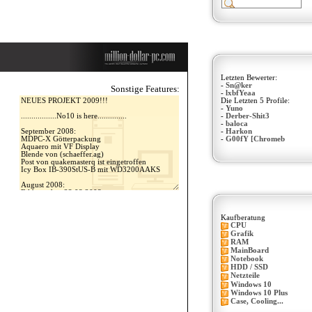
Letzten Bewerter:
-
Sn@ker
Sonstige Features:
-
lxbfYeaa
Die Letzten 5 Profile:
-
Yuno
-
Derber-Shit3
-
baloca
-
Harkon
-
G00fY [Chromeb
Kaufberatung
CPU
Grafik
RAM
MainBoard
Notebook
HDD / SSD
Netzteile
Windows 10
Windows 10 Plus
Case, Cooling...