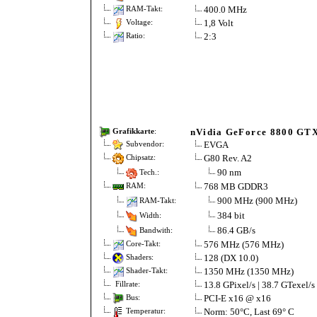
400.0 MHz
RAM-Takt:
1,8 Volt
Voltage:
2:3
Ratio:
nVidia GeForce 8800 GT
Grafikkarte
:
EVGA
Subvendor:
G80 Rev. A2
Chipsatz:
90 nm
Tech.:
768 MB GDDR3
RAM:
900 MHz (900 MHz)
RAM-Takt:
384 bit
Width:
86.4 GB/s
Bandwith:
576 MHz (576 MHz)
Core-Takt:
128 (DX 10.0)
Shaders:
1350 MHz (1350 MHz)
Shader-Takt:
13.8 GPixel/s | 38.7 GTexel/s
Fillrate:
PCI-E x16 @ x16
Bus:
Norm: 50°C, Last 69° C
Temperatur: