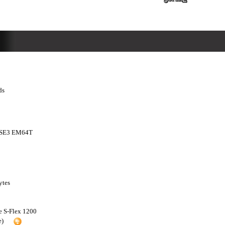
ds
SSE3 EM64T
ytes
e S-Flex 1200
e)