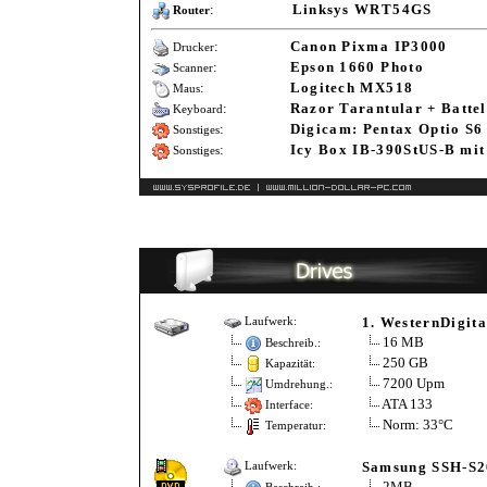
:
Linksys WRT54GS
Router
:
Canon Pixma IP3000
Drucker
:
Epson 1660 Photo
Scanner
:
Logitech MX518
Maus
:
Razor Tarantular + Battel
Keyboard
:
Digicam: Pentax Optio S6
Sonstiges
:
Icy Box IB-390StUS-B m
Sonstiges
1. WesternDigit
Laufwerk:
16 MB
Beschreib.:
250 GB
Kapazität:
7200 Upm
Umdrehung.:
ATA 133
Interface:
Norm: 33°C
Temperatur:
Samsung SSH-S
Laufwerk:
2MB