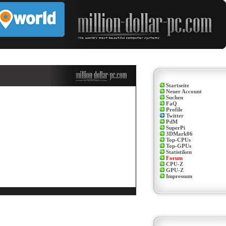
Startseite
Neuer Account
Suchen
FaQ
Profile
Twitter
PdM
SuperPi
3DMark06
Top-CPUs
Top-GPUs
Statistiken
Forum
CPU-Z
GPU-Z
Impressum