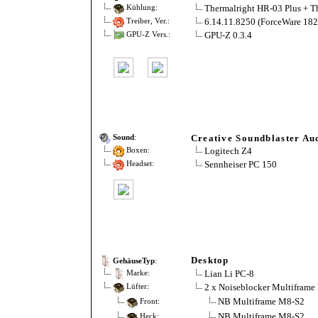
Thermalright HR-03 Plus + 
Kühlung:
6.14.11.8250 (ForceWare 182
Treiber, Ver.:
GPU-Z 0.3.4
GPU-Z Vers.:
Creative Soundblaster Au
Sound
:
Logitech Z4
Boxen:
Sennheiser PC 150
Headset:
Desktop
GehäuseTyp
:
Lian Li PC-8
Marke:
2 x Noiseblocker Multiframe
Lüfter:
NB Multiframe M8-S2
Front:
NB Multiframe M8-S2
Heck: