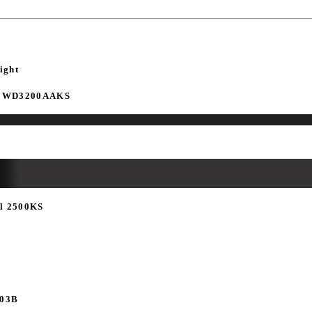
ight
it WD3200AAKS
al 2500KS
203B