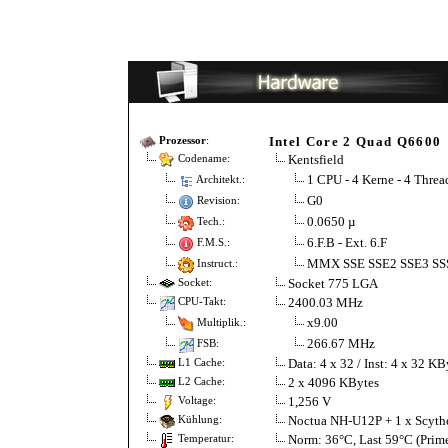
Intel Core 2 Quad Q6600
Prozessor
:
Kentsfield
Codename:
1 CPU - 4 Kerne - 4 Threa
Architekt.:
G0
Revision:
0.0650 µ
Tech.:
6.F.B - Ext. 6.F
F.M.S.:
MMX SSE SSE2 SSE3 S
Instruct.:
Socket 775 LGA
Socket:
2400.03 MHz
CPU-Takt:
x9.00
Multiplik.:
266.67 MHz
FSB:
Data: 4 x 32 / Inst: 4 x 32 KB
L1 Cache:
2 x 4096 KBytes
L2 Cache:
1,256 V
Voltage:
Noctua NH-U12P + 1 x Scyth
Kühlung:
Norm: 36°C, Last 59°C (Prim
Temperatur: