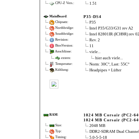
1.51
CPU-Z Vers.:
P35-DS4
MainBoard
:
P35
Chipsatz:
Intel P35/G33/G31 rev A2
Northbridge:
Intel 82801IR (ICH9R) rev 0
Southbridge:
Rev. 2
Revision:
11
BiosVersion:
viele...
Anschlüsse:
hier auch viele...
extern:
Norm: 30C°, Last: 55C°
Temperatur:
Headpipes + Lüfter
Kühlung:
1024 MB Corsair (PC2-64
RAM
:
1024 MB Corsair (PC2-64
2048 MB
Size:
DDR2-SDRAM Dual Channe
Typ:
5.0-5-5-18
Timing: