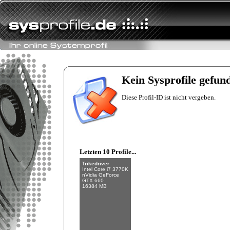
Fishman
Intel Core i7-6700K
NVIDIA GeForce
GTX 970
Kein Sysprofile gefun
32 GB (4 x 8 GB)
Diese Profil-ID ist nicht vergeben.
Letzten 10 Profile...
Trikedriver
Intel Core i7 3770K
nVidia GeForce
GTX 660
16384 MB