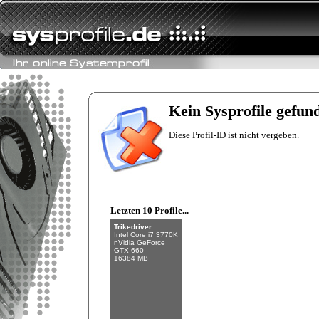
Fishman
Intel Core i7-6700K
NVIDIA GeForce
GTX 970
Kein Sysprofile gefun
32 GB (4 x 8 GB)
Diese Profil-ID ist nicht vergeben.
Letzten 10 Profile...
Trikedriver
Intel Core i7 3770K
nVidia GeForce
GTX 660
16384 MB