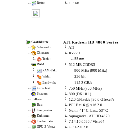
CPU/8
Ratio:
ATI Radeon HD 4800 Series
Grafikkarte
:
ATI
Subvendor:
RV770
Chipsatz:
55 nm
Tech.:
512 MB GDDR5
RAM:
900 MHz (900 MHz)
RAM-Takt:
256 bit
Width:
115.2 GB/s
Bandwith:
750 MHz (750 MHz)
Core-Takt:
800 (DX 10.1)
Shaders:
12.0 GPixel/s | 30.0 GTexel/s
Fillrate:
PCI-E x16 @ x16 2.0
Bus:
Norm: 41° C, Last: 53° C
Temperatur:
Aquagratix - ATI HD 4870
Kühlung:
7.14.10.0590 / Vista64
Treiber, Ver.:
GPU-Z 0.2.6
GPU-Z Vers.: