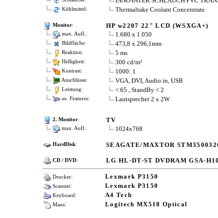
INNOVATEK SCHLAUCH PVC TRAN
Thermaltake Coolant Concentrate
Kühlmittel:
HP w2207 22" LCD (WSXGA+)
Monitor
:
1.680 x 1.050
max. Aufl.:
473,8 x 296,1mm
Bildfläche:
5 ms
Reaktion:
300 cd/m²
Helligkeit:
1000: 1
Kontrast:
VGA, DVI, Audio in, USB
Anschlüsse:
< 65 , StandBy < 2
Leistung:
Lautsprecher 2 x 2W
so. Features:
TV
2. Monitor
:
1024x768
max. Aufl.:
SEAGATE/MAXTOR STM3500320
HardDisk
:
LG HL-DT-ST DVDRAM GSA-H1
CD / DVD
:
:
Lexmark P3150
Drucker
:
Lexmark P3150
Scanner
:
A4 Tech
Keyboard
:
Logitech MX518 Optical
Maus