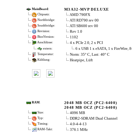
M3A32-MVP DELUXE
MainBoard
:
AMD 790FX
Chipsatz:
ATI RD790 rev 00
Northbridge:
ATI SB600 rev 00
Southbridge:
Rev 1.0
Revision:
1102
BiosVersion:
4 x PCIe 2.0, 2 x PCI
Anschlüsse:
6 x USB 1 x eSATA, 1 x FireWire, 
extern:
Norm: 35° C, Last: 40° C
Temperatur:
Heatpipe, Lüft
Kühlung:
2048 MB OCZ (PC2-6400)
RAM
:
2048 MB OCZ (PC2-6400)
4096 MB
Size:
DDR2-SDRAM Dual Channel
Typ:
4.0-4-4-13
Timing:
376.1 MHz
RAM-Takt: