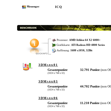
ICQ
Messenger
:
Prozessor:
AMD Athlon 64 X2 6000+
Grafikkarte:
ATI Radeon HD 4800 Series
Auflösung:
1680 x1050, 32Bit
3DMark01
Gesamtpunkte
32.791 Punkte
(non O
(1024 x 768 x 32)
3DMark03
Gesamtpunkte
44.702 Punkte
(non O
(1024 x 768 x 32)
3DMark06
Gesamtpunkte
11.210 Punkte
(non O
(1024 x 768 x 32)