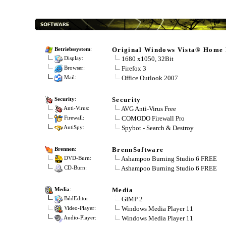
Original Windows Vista® Home 
Betriebssystem
:
1680 x1050, 32Bit
Display:
Firefox 3
Browser:
Office Outlook 2007
Mail:
Security
Security
:
AVG Anti-Virus Free
Anti-Virus:
COMODO Firewall Pro
Firewall:
Spybot - Search & Destroy
AntiSpy:
BrennSoftware
Brennen
:
Ashampoo Burning Studio 6 FREE
DVD-Burn:
Ashampoo Burning Studio 6 FREE
CD-Burn:
Media
Media
:
GIMP 2
BildEditor:
Windows Media Player 11
Video-Player:
Windows Media Player 11
Audio-Player: