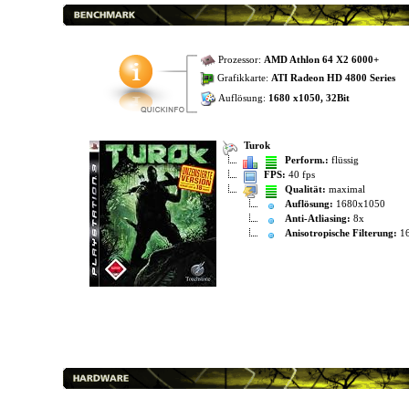
Prozessor:
AMD Athlon 64 X2 6000+
Grafikkarte:
ATI Radeon HD 4800 Series
Auflösung:
1680 x1050, 32Bit
Turok
Perform.:
flüssig
FPS:
40 fps
Qualität:
maximal
Auflösung:
1680x1050
Anti-Atliasing:
8x
Anisotropische Filterung:
1