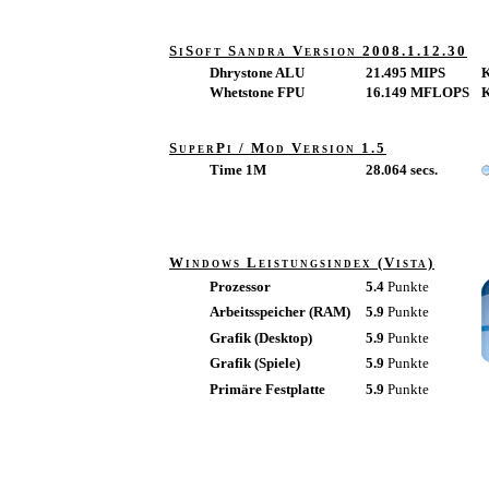
SiSoft Sandra Version 2008.1.12.30
Dhrystone ALU
21.495 MIPS
Whetstone FPU
16.149 MFLOPS
SuperPi / Mod Version 1.5
Time 1M
28.064 secs.
Windows Leistungsindex (Vista)
Prozessor
5.4
Punkte
Arbeitsspeicher (RAM)
5.9
Punkte
Grafik (Desktop)
5.9
Punkte
Grafik (Spiele)
5.9
Punkte
Primäre Festplatte
5.9
Punkte