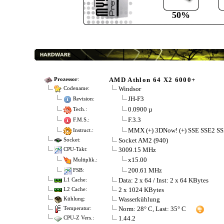
50%
AMD Athlon 64 X2 6000+
Prozessor
:
Windsor
Codename:
JH-F3
Revision:
0.0900 µ
Tech.:
F.3.3
F.M.S.:
MMX (+) 3DNow! (+) SSE SSE2 SS
Instruct.:
Socket AM2 (940)
Socket:
3009.15 MHz
CPU-Takt:
x15.00
Multiplik.:
200.61 MHz
FSB:
Data: 2 x 64 / Inst: 2 x 64 KBytes
L1 Cache:
2 x 1024 KBytes
L2 Cache:
Wasserkühlung
Kühlung:
Norm: 28° C, Last: 35° C
Temperatur:
1.44.2
CPU-Z Vers.: