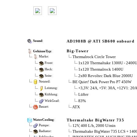
AD1988B @ ATI SB600 onboard
Sound
:
Big-Tower
GehäuseTyp
:
Thermalrock Circle Tower
Marke:
1x120 Thermaltake 1300U - 2400U
Front:
1x120 Thermalrock 1400U
Heck:
2x80 Revoltec Dark Blue 2000U
Seite:
BE Quiet! Dark Power Pro P7 450W
Netzteil:
+3,3V: 24A, +5V: 30A, +12V1: 20A
Leistung:
Lüfter
Kühlung:
83%
WirkGrad:
ATX
Bauart:
Thermaltake BigWater 735
WaterCooling
:
12V, 400 L/h, 2000 U/min
Pumpe:
Thermaltake BigWater 735 LCS + 1400
Radiator:
Schläuche: