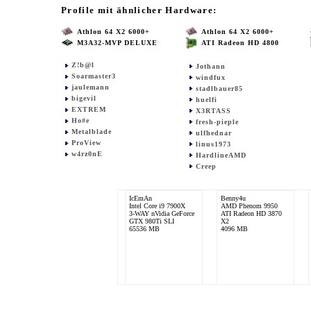
Profile mit ähnlicher Hardware:
Athlon 64 X2 6000+
Athlon 64 X2 6000+
M3A32-MVP DELUXE
ATI Radeon HD 4800
Z!b@l
Jothann
Soarmaster3
windfux
jaulemann
stadlbauer85
bigevil
huelfi
EXTREM
X3RTASS
Ho#e
fresh-pieple
Metalblade
ulfhednar
ProView
linus1973
w4rz0nE
HardlineAMD
Creep
IcEmAn
Benny4u
Intel Core i9 7900X
AMD Phenom 9950
3-WAY nVidia GeForce
ATI Radeon HD 3870
GTX 980Ti SLI
X2
65536 MB
4096 MB
Soarmaster3
Creep
AMD Phenom II X4
AMD Phenom II X4